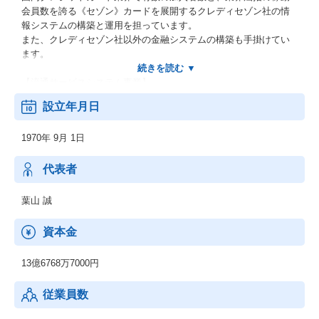
会員数を誇る《セゾン》カードを展開するクレディセゾン社の情
報システムの構築と運用を担っています。
また、クレディセゾン社以外の金融システムの構築も手掛けてい
ます。
【流通サービスシステム事業】
百貨店・量販店・ＦＣビジネス、専門店・外食・放送・通信等の
設立年月日
流通・サービス業界向けシステム構築・運用。
1970年 9月 1日
【パッケージソフト開発「ＨＵＬＦＴ（ハルフト）】
ＴＣＰ／ＩＰ企業内・企業間通信ミドルウェア。
ファイル転送ツールのデファクトスタンダード（業界標準）であ
代表者
り、国内シェアＮｏ．１を誇る。
葉山 誠
【センターマネジメントサービス】
データセンター事業。
資本金
グループ会社の（株）フェスと連携し、２４時間３６５日体制で
運用・監視を実施。
13億6768万7000円
従業員数