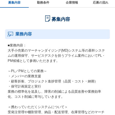
募集内容
勤務条件
企業情報
応募の流れ
募集内容
業務内容
■業務内容：
大手小売業のマーチャンダイジング(MD)システム等の基幹システ
ムの運用保守、サービスデスクを担うプライム案件においてPL・
PM候補として参画いただきます。
～PL／PMとしての業務～
・メンバーの業務支援
・顧客折衝、プロジェクト進捗管理（品質・コスト・納期）
・保守計画策定と実行
業務の標準化を追及し、障害の削減による品質改善や業務効率
化、コスト削減に寄与していきます。
＜携わっていただくシステムについて＞
受発注管理や棚割管理、納品・配送管理、在庫管理などのマーチ