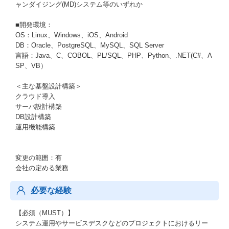
ャンダイジング(MD)システム等のいずれか
■開発環境：
OS：Linux、Windows、iOS、Android
DB：Oracle、PostgreSQL、MySQL、SQL Server
言語：Java、C、COBOL、PL/SQL、PHP、Python、.NET(C#、A
SP、VB）
＜主な基盤設計構築＞
クラウド導入
サーバ設計構築
DB設計構築
運用機能構築
変更の範囲：有
会社の定める業務
必要な経験
【必須（MUST）】
システム運用やサービスデスクなどのプロジェクトにおけるリー