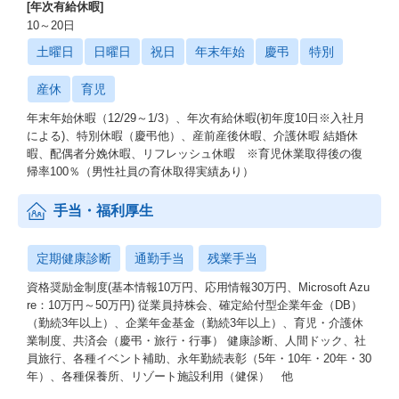
[年次有給休暇]
10～20日
土曜日
日曜日
祝日
年末年始
慶弔
特別
産休
育児
年末年始休暇（12/29～1/3）、年次有給休暇(初年度10日※入社月
による)、特別休暇（慶弔他）、産前産後休暇、介護休暇 結婚休
暇、配偶者分娩休暇、リフレッシュ休暇 ※育児休業取得後の復
帰率100％（男性社員の育休取得実績あり）
手当・福利厚生
定期健康診断
通勤手当
残業手当
資格奨励金制度(基本情報10万円、応用情報30万円、Microsoft Azu
re：10万円～50万円) 従業員持株会、確定給付型企業年金（DB）
（勤続3年以上）、企業年金基金（勤続3年以上）、育児・介護休
業制度、共済会（慶弔・旅行・行事） 健康診断、人間ドック、社
員旅行、各種イベント補助、永年勤続表彰（5年・10年・20年・30
年）、各種保養所、リゾート施設利用（健保） 他