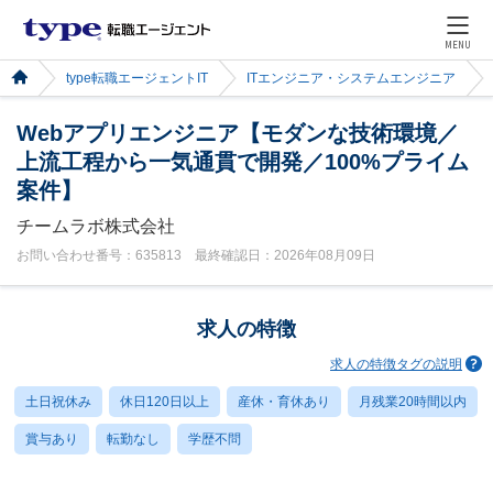
MENU
type転職エージェントIT
ITエンジニア・システムエンジニア
Webアプリエンジニア【モダンな技術環境／
上流工程から一気通貫で開発／100%プライム
案件】
チームラボ株式会社
お問い合わせ番号：635813 最終確認日：2026年08月09日
求人の特徴
求人の特徴タグの説明
土日祝休み
休日120日以上
産休・育休あり
月残業20時間以内
賞与あり
転勤なし
学歴不問