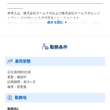
-------------------------------------------------------------------------------------------------
----------------
本求人は、株式会社チームラボおよび株式会社チームラボエンジ
ニアリングの2社による共同募集となっております。
本求人へのご応募手続きをもって、以下の内容をご了承・ご同意
いただいたものとして選考を進めさせていただきます。
1. 選考および入社先について
勤務条件
当初の選考は「株式会社チームラボ」にて一括して行い、
選考を通じてご本人の適性等を鑑み、内定時に以下のいずれかを
入社先企業として決定・提示します。
雇用形態
・株式会社チームラボ
・株式会社チームラボエンジニアリング
正社員/契約社員
2. 個人情報の共同利用について
更新：確認中
試用期間：有/3ヶ月
上記の選考プロセスに伴い、ご提出いただいた個人情報は両社間
備考：変更無
で共同利用いたします。
同社のプライバシーポリシー（https://www.team-lab.com/privacy/
勤務地
）をご確認ください。
-------------------------------------------------------------------------------------------------
勤務地1