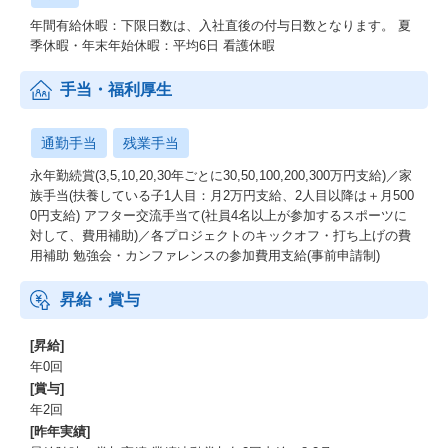
年間有給休暇：下限日数は、入社直後の付与日数となります。 夏
季休暇・年末年始休暇：平均6日 看護休暇
手当・福利厚生
通勤手当
残業手当
永年勤続賞(3,5,10,20,30年ごとに30,50,100,200,300万円支給)／家
族手当(扶養している子1人目：月2万円支給、2人目以降は＋月500
0円支給) アフター交流手当て(社員4名以上が参加するスポーツに
対して、費用補助)／各プロジェクトのキックオフ・打ち上げの費
用補助 勉強会・カンファレンスの参加費用支給(事前申請制)
昇給・賞与
[昇給]
年0回
[賞与]
年2回
[昨年実績]