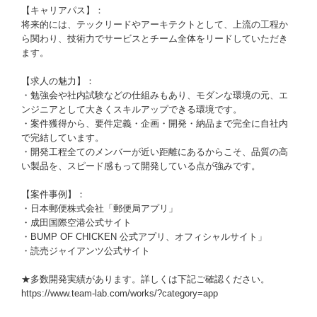
【キャリアパス】：
将来的には、テックリードやアーキテクトとして、上流の工程か
ら関わり、技術力でサービスとチーム全体をリードしていただき
ます。
【求人の魅力】：
・勉強会や社内試験などの仕組みもあり、モダンな環境の元、エ
ンジニアとして大きくスキルアップできる環境です。
・案件獲得から、要件定義・企画・開発・納品まで完全に自社内
で完結しています。
・開発工程全てのメンバーが近い距離にあるからこそ、品質の高
い製品を、スピード感もって開発している点が強みです。
【案件事例】：
・日本郵便株式会社「郵便局アプリ」
・成田国際空港公式サイト
・BUMP OF CHICKEN 公式アプリ、オフィシャルサイト」
・読売ジャイアンツ公式サイト
★多数開発実績があります。詳しくは下記ご確認ください。
https://www.team-lab.com/works/?category=app