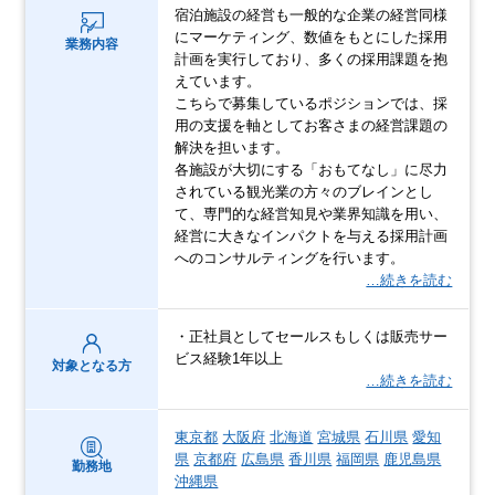
宿泊施設の経営も一般的な企業の経営同様
にマーケティング、数値をもとにした採用
業務内容
計画を実行しており、多くの採用課題を抱
えています。
こちらで募集しているポジションでは、採
用の支援を軸としてお客さまの経営課題の
解決を担います。
各施設が大切にする「おもてなし」に尽力
されている観光業の方々のブレインとし
て、専門的な経営知見や業界知識を用い、
経営に大きなインパクトを与える採用計画
へのコンサルティングを行います。
…続きを読む
・正社員としてセールスもしくは販売サー
ビス経験1年以上
対象となる方
…続きを読む
東京都
大阪府
北海道
宮城県
石川県
愛知
県
京都府
広島県
香川県
福岡県
鹿児島県
勤務地
沖縄県