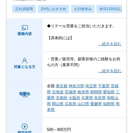
正社員採用
20代におすすめ
土日祝休み
休日120日以上
◆リテール営業をご担当いただきます。
業務内容
【具体的には】
…続きを読む
・営業／販売等、顧客折衝のご経験をお持
ちの方（業界不問）
対象となる方
…続きを読む
全国
東京都
神奈川県
埼玉県
千葉県
茨城
県
北海道
宮城県
岐阜県
静岡県
愛知県
三
勤務地
重県
京都府
大阪府
兵庫県
奈良県
和歌山
県
岡山県
広島県
山口県
愛媛県
福岡県
熊
本県
500～900万円
想定年収