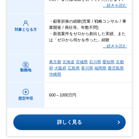
…続きを読む
・顧客折衝の経験(営業 / 戦略コンサル / 事
業開発 / 商社等。年数不問)
対象となる方
・新規案件をゼロから創出した実績、また
は「ゼロから何かを作った」経験
…続きを読む
東京都
北海道
宮城県
石川県
愛知県
京都
府
大阪府
広島県
香川県
福岡県
鹿児島県
勤務地
沖縄県
600～1000万円
想定年収
詳しく見る