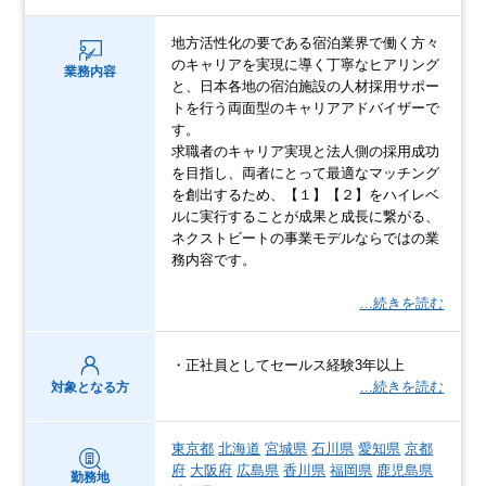
地方活性化の要である宿泊業界で働く方々
のキャリアを実現に導く丁寧なヒアリング
業務内容
と、日本各地の宿泊施設の人材採用サポー
トを行う両面型のキャリアアドバイザーで
す。
求職者のキャリア実現と法人側の採用成功
を目指し、両者にとって最適なマッチング
を創出するため、【１】【２】をハイレベ
ルに実行することが成果と成長に繋がる、
ネクストビートの事業モデルならではの業
務内容です。
…続きを読む
・正社員としてセールス経験3年以上
…続きを読む
対象となる方
東京都
北海道
宮城県
石川県
愛知県
京都
府
大阪府
広島県
香川県
福岡県
鹿児島県
勤務地