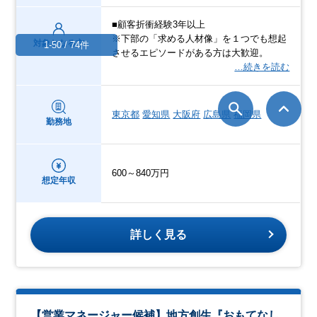
■顧客折衝経験3年以上
※下部の「求める人材像」を１つでも想起
対象となる方
1-50 / 74件
させるエピソードがある方は大歓迎。
…続きを読む
東京都
愛知県
大阪府
広島県
福岡県
勤務地
600～840万円
想定年収
詳しく見る
【営業マネージャー候補】地方創生『おもてなし