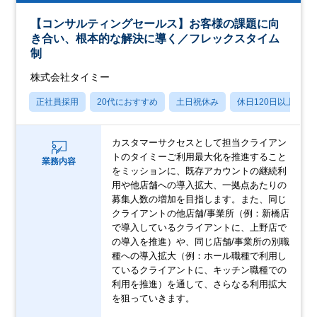
【コンサルティングセールス】お客様の課題に向
き合い、根本的な解決に導く／フレックスタイム
制
株式会社タイミー
正社員採用
20代におすすめ
土日祝休み
休日120日以上
カスタマーサクセスとして担当クライアン
トのタイミーご利用最大化を推進すること
業務内容
をミッションに、既存アカウントの継続利
用や他店舗への導入拡大、一拠点あたりの
募集人数の増加を目指します。また、同じ
クライアントの他店舗/事業所（例：新橋店
で導入しているクライアントに、上野店で
の導入を推進）や、同じ店舗/事業所の別職
種への導入拡大（例：ホール職種で利用し
ているクライアントに、キッチン職種での
利用を推進）を通して、さらなる利用拡大
を狙っていきます。