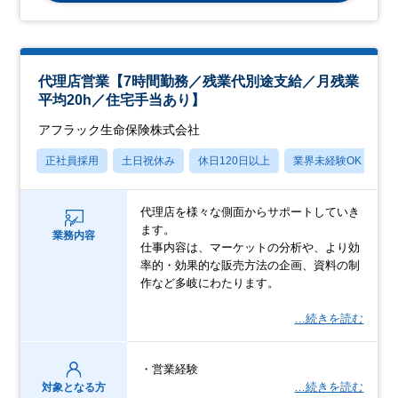
代理店営業【7時間勤務／残業代別途支給／月残業
平均20h／住宅手当あり】
アフラック生命保険株式会社
正社員採用
土日祝休み
休日120日以上
業界未経験OK
産
代理店を様々な側面からサポートしていき
ます。
業務内容
仕事内容は、マーケットの分析や、より効
率的・効果的な販売方法の企画、資料の制
作など多岐にわたります。
…続きを読む
・営業経験
…続きを読む
対象となる方