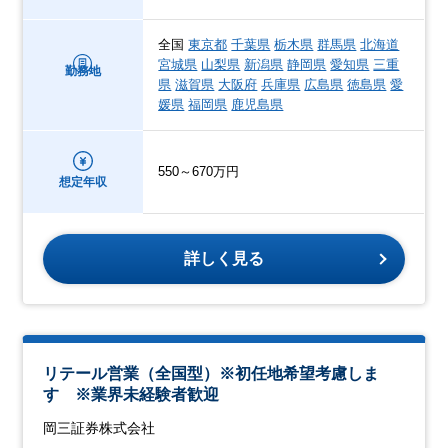
全国
東京都
千葉県
栃木県
群馬県
北海道
宮城県
山梨県
新潟県
静岡県
愛知県
三重
勤務地
県
滋賀県
大阪府
兵庫県
広島県
徳島県
愛
媛県
福岡県
鹿児島県
550～670万円
想定年収
詳しく見る
リテール営業（全国型）※初任地希望考慮しま
す ※業界未経験者歓迎
岡三証券株式会社