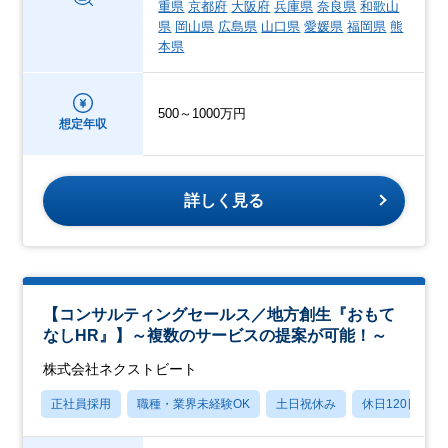
重県
京都府
大阪府
兵庫県
奈良県
和歌山
県
岡山県
広島県
山口県
愛媛県
福岡県
熊
本県
500～1000万円
想定年収
詳しく見る
【コンサルティングセールス／地方創生『おもて
なしHR』】～複数のサービスの提案が可能！～
株式会社ネクストビート
正社員採用
職種・業界未経験OK
土日祝休み
休日120日以上