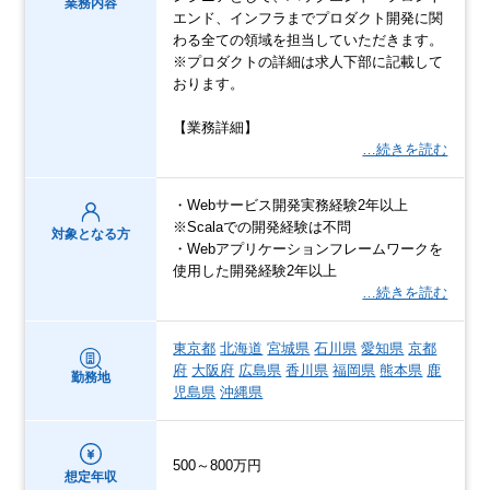
業務内容
エンド、インフラまでプロダクト開発に関
わる全ての領域を担当していただきます。
※プロダクトの詳細は求人下部に記載して
おります。
【業務詳細】
…続きを読む
・Webサービス開発実務経験2年以上
※Scalaでの開発経験は不問
対象となる方
・Webアプリケーションフレームワークを
使用した開発経験2年以上
…続きを読む
東京都
北海道
宮城県
石川県
愛知県
京都
府
大阪府
広島県
香川県
福岡県
熊本県
鹿
勤務地
児島県
沖縄県
500～800万円
想定年収