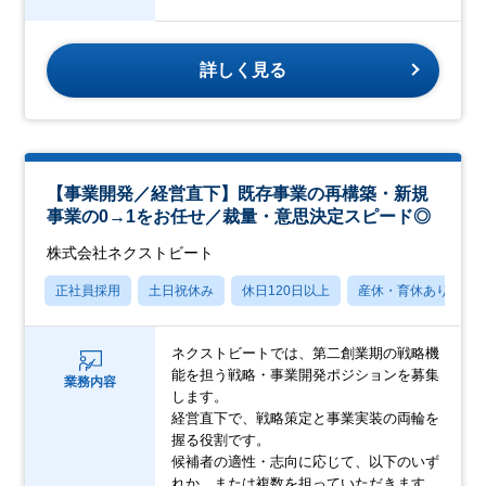
詳しく見る
【事業開発／経営直下】既存事業の再構築・新規
事業の0→1をお任せ／裁量・意思決定スピード◎
株式会社ネクストビート
正社員採用
土日祝休み
休日120日以上
産休・育休あり
ネクストビートでは、第二創業期の戦略機
能を担う戦略・事業開発ポジションを募集
業務内容
します。
経営直下で、戦略策定と事業実装の両輪を
握る役割です。
候補者の適性・志向に応じて、以下のいず
れか、または複数を担っていただきます。