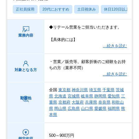
正社員採用
20代におすすめ
土日祝休み
休日120日以上
◆リテール営業をご担当いただきます。
業務内容
【具体的には】
…続きを読む
・営業／販売等、顧客折衝のご経験をお持
ちの方（業界不問）
対象となる方
…続きを読む
全国
東京都
神奈川県
埼玉県
千葉県
茨城
県
北海道
宮城県
岐阜県
静岡県
愛知県
三
勤務地
重県
京都府
大阪府
兵庫県
奈良県
和歌山
県
岡山県
広島県
山口県
愛媛県
福岡県
熊
本県
500～900万円
想定年収