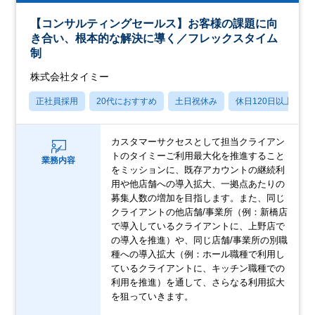
【コンサルティングセールス】お客様の課題に向
き合い、根本的な解決に導く／フレックスタイム
制
株式会社タイミー
正社員採用
20代におすすめ
土日祝休み
休日120日以上
カスタマーサクセスとして担当クライアン
トのタイミーご利用最大化を推進すること
業務内容
をミッションに、既存アカウントの継続利
用や他店舗への導入拡大、一拠点あたりの
募集人数の増加を目指します。また、同じ
クライアントの他店舗/事業所（例：新橋店
で導入しているクライアントに、上野店で
の導入を推進）や、同じ店舗/事業所の別職
種への導入拡大（例：ホール職種で利用し
ているクライアントに、キッチン職種での
利用を推進）を通して、さらなる利用拡大
を狙っていきます。