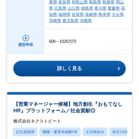
庫県
奈良県
和歌山県
鳥取県
島根県
岡山
県
広島県
山口県
徳島県
香川県
愛媛県
高
知県
福岡県
佐賀県
長崎県
熊本県
大分県
宮崎県
鹿児島県
沖縄県
600～1020万円
想定年収
詳しく見る
【営業マネージャー候補】地方創生『おもてなし
HR』プラットフォーム／社会貢献◎
株式会社ネクストビート
正社員採用
職種・業界未経験OK
土日祝休み
休日120日以上