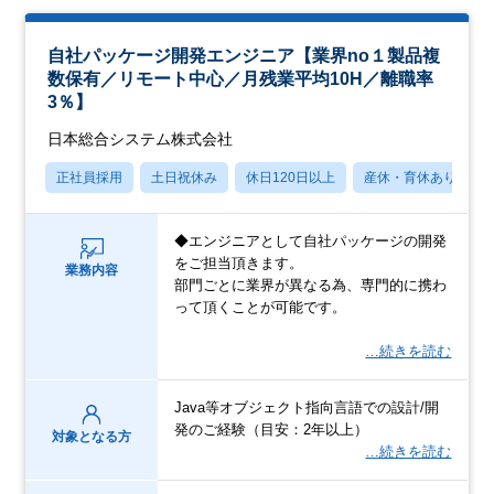
自社パッケージ開発エンジニア【業界no１製品複
数保有／リモート中心／月残業平均10H／離職率
3％】
日本総合システム株式会社
正社員採用
土日祝休み
休日120日以上
産休・育休あり
◆エンジニアとして自社パッケージの開発
をご担当頂きます。
業務内容
部門ごとに業界が異なる為、専門的に携わ
って頂くことが可能です。
…続きを読む
Java等オブジェクト指向言語での設計/開
発のご経験（目安：2年以上）
対象となる方
…続きを読む