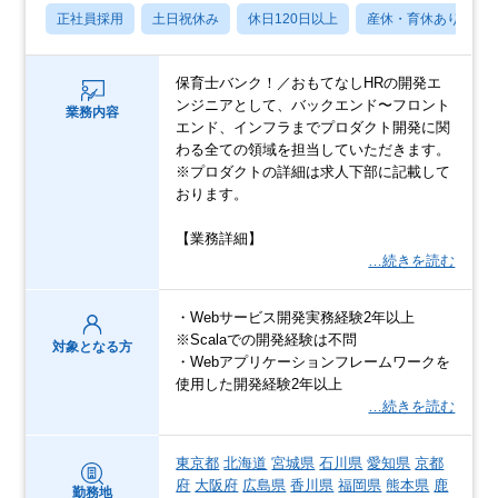
正社員採用
土日祝休み
休日120日以上
産休・育休あり
保育士バンク！／おもてなしHRの開発エ
ンジニアとして、バックエンド〜フロント
業務内容
エンド、インフラまでプロダクト開発に関
わる全ての領域を担当していただきます。
※プロダクトの詳細は求人下部に記載して
おります。
【業務詳細】
…続きを読む
・Webサービス開発実務経験2年以上
※Scalaでの開発経験は不問
対象となる方
・Webアプリケーションフレームワークを
使用した開発経験2年以上
…続きを読む
東京都
北海道
宮城県
石川県
愛知県
京都
府
大阪府
広島県
香川県
福岡県
熊本県
鹿
勤務地