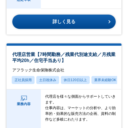
詳しく見る
代理店営業【7時間勤務／残業代別途支給／月残業
平均20h／住宅手当あり】
アフラック生命保険株式会社
正社員採用
土日祝休み
休日120日以上
業界未経験OK
産
代理店を様々な側面からサポートしていき
ます。
業務内容
仕事内容は、マーケットの分析や、より効
率的・効果的な販売方法の企画、資料の制
作など多岐にわたります。