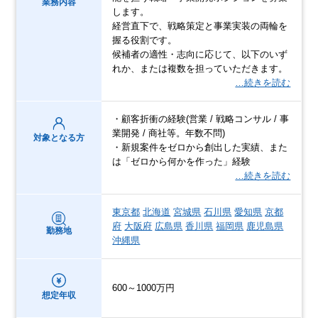
業務内容
します。
経営直下で、戦略策定と事業実装の両輪を
握る役割です。
候補者の適性・志向に応じて、以下のいず
れか、または複数を担っていただきます。
…続きを読む
・顧客折衝の経験(営業 / 戦略コンサル / 事
業開発 / 商社等。年数不問)
対象となる方
・新規案件をゼロから創出した実績、また
は「ゼロから何かを作った」経験
…続きを読む
東京都
北海道
宮城県
石川県
愛知県
京都
府
大阪府
広島県
香川県
福岡県
鹿児島県
勤務地
沖縄県
600～1000万円
想定年収