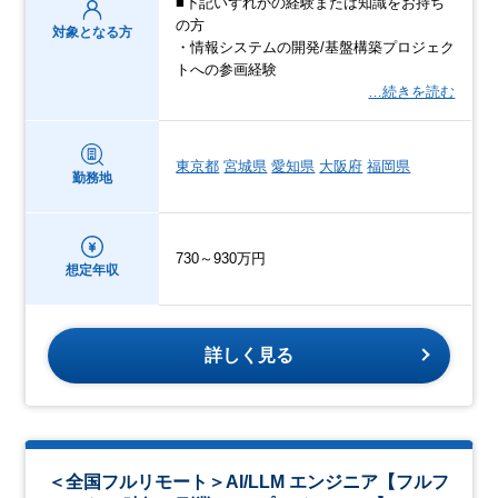
■下記いずれかの経験または知識をお持ち
の方
対象となる方
・情報システムの開発/基盤構築プロジェク
トへの参画経験
…続きを読む
東京都
宮城県
愛知県
大阪府
福岡県
勤務地
730～930万円
想定年収
詳しく見る
＜全国フルリモート＞AI/LLM エンジニア【フルフ