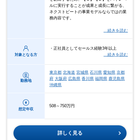
ルに実行することが成果と成長に繋がる、
ネクストビートの事業モデルならではの業
務内容です。
…続きを読む
・正社員としてセールス経験3年以上
…続きを読む
対象となる方
東京都
北海道
宮城県
石川県
愛知県
京都
府
大阪府
広島県
香川県
福岡県
鹿児島県
勤務地
沖縄県
508～750万円
想定年収
詳しく見る