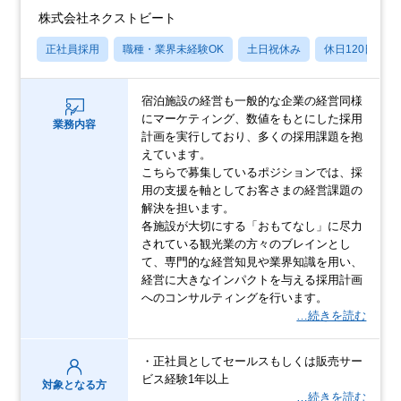
株式会社ネクストビート
正社員採用
職種・業界未経験OK
土日祝休み
休日120日以上
宿泊施設の経営も一般的な企業の経営同様
にマーケティング、数値をもとにした採用
業務内容
計画を実行しており、多くの採用課題を抱
えています。
こちらで募集しているポジションでは、採
用の支援を軸としてお客さまの経営課題の
解決を担います。
各施設が大切にする「おもてなし」に尽力
されている観光業の方々のブレインとし
て、専門的な経営知見や業界知識を用い、
経営に大きなインパクトを与える採用計画
へのコンサルティングを行います。
…続きを読む
・正社員としてセールスもしくは販売サー
ビス経験1年以上
対象となる方
…続きを読む