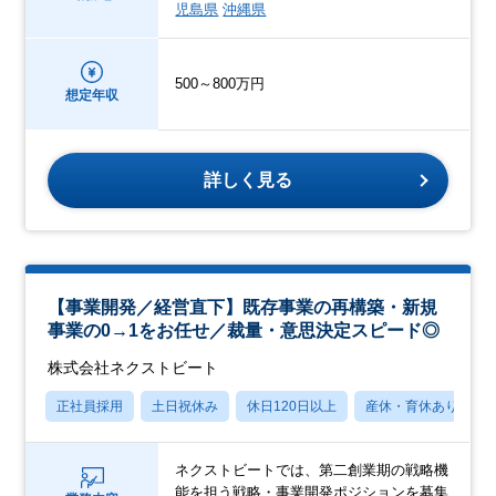
児島県
沖縄県
500～800万円
想定年収
詳しく見る
【事業開発／経営直下】既存事業の再構築・新規
事業の0→1をお任せ／裁量・意思決定スピード◎
株式会社ネクストビート
正社員採用
土日祝休み
休日120日以上
産休・育休あり
ネクストビートでは、第二創業期の戦略機
能を担う戦略・事業開発ポジションを募集