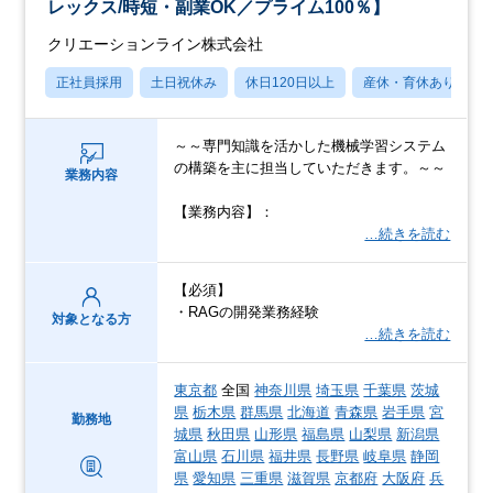
レックス/時短・副業OK／プライム100％】
クリエーションライン株式会社
正社員採用
土日祝休み
休日120日以上
産休・育休あり
～～専門知識を活かした機械学習システム
の構築を主に担当していただきます。～～
業務内容
【業務内容】：
…続きを読む
【必須】
・RAGの開発業務経験
対象となる方
…続きを読む
東京都
全国
神奈川県
埼玉県
千葉県
茨城
県
栃木県
群馬県
北海道
青森県
岩手県
宮
勤務地
城県
秋田県
山形県
福島県
山梨県
新潟県
富山県
石川県
福井県
長野県
岐阜県
静岡
県
愛知県
三重県
滋賀県
京都府
大阪府
兵