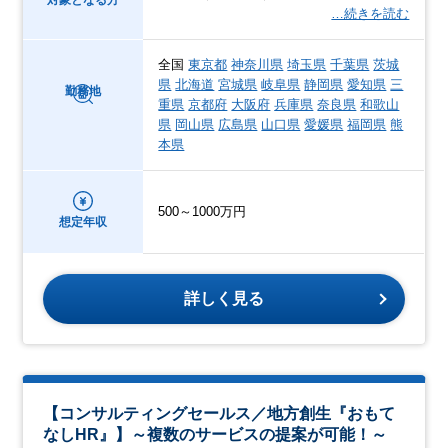
対象となる方
…続きを読む
全国
東京都
神奈川県
埼玉県
千葉県
茨城
県
北海道
宮城県
岐阜県
静岡県
愛知県
三
勤務地
重県
京都府
大阪府
兵庫県
奈良県
和歌山
県
岡山県
広島県
山口県
愛媛県
福岡県
熊
本県
500～1000万円
想定年収
詳しく見る
【コンサルティングセールス／地方創生『おもて
なしHR』】～複数のサービスの提案が可能！～