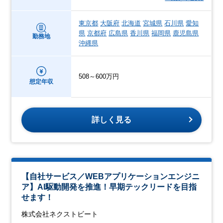
東京都
大阪府
北海道
宮城県
石川県
愛知
県
京都府
広島県
香川県
福岡県
鹿児島県
勤務地
沖縄県
508～600万円
想定年収
詳しく見る
【自社サービス／WEBアプリケーションエンジニ
ア】AI駆動開発を推進！早期テックリードを目指
せます！
株式会社ネクストビート