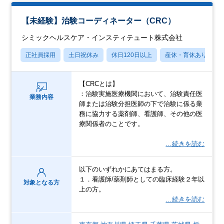
【未経験】治験コーディネーター（CRC）
シミックヘルスケア・インスティテュート株式会社
正社員採用
土日祝休み
休日120日以上
産休・育休あり
【CRCとは】
：治験実施医療機関において、治験責任医
業務内容
師または治験分担医師の下で治験に係る業
務に協力する薬剤師、看護師、その他の医
療関係者のことです。
…続きを読む
以下のいずれかにあてはまる方。
１．看護師/薬剤師としての臨床経験２年以
対象となる方
上の方。
…続きを読む