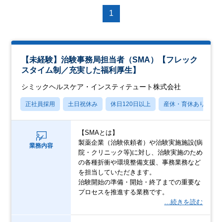
1
【未経験】治験事務局担当者（SMA）【フレック
スタイム制／充実した福利厚生】
シミックヘルスケア・インスティテュート株式会社
正社員採用
土日祝休み
休日120日以上
産休・育休あり
【SMAとは】
製薬企業（治験依頼者）や治験実施施設(病
業務内容
院・クリニック等)に対し、治験実施のため
の各種折衝や環境整備支援、事務業務など
を担当していただきます。
治験開始の準備・開始・終了までの重要な
プロセスを推進する業務です。
…続きを読む