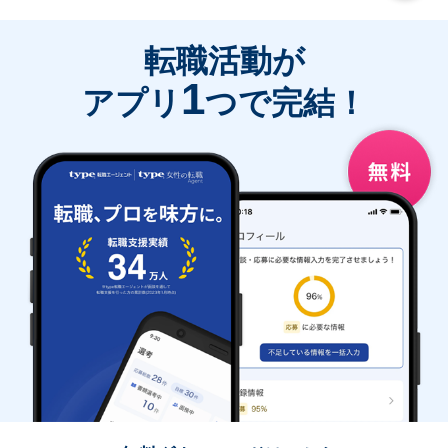
転職活動が
1
アプリ
つで完結！