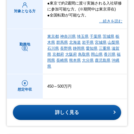
●東京で約2週間に渡り実施される入社研修
に参加可能な方。(※期間中は東京滞在)
対象となる方
●全国転勤が可能な方。
…続きを読む
東京都
神奈川県
埼玉県
千葉県
茨城県
栃
木県
群馬県
北海道
岩手県
宮城県
山梨県
勤務地
石川県
長野県
静岡県
愛知県
三重県
滋賀
県
京都府
大阪府
鳥取県
岡山県
香川県
福
岡県
長崎県
熊本県
大分県
鹿児島県
沖縄
県
450～500万円
想定年収
詳しく見る