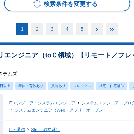
検索条件を変更する
1
2
3
4
5
リエンジニア（toＣ領域）【リモート／フレ
ステムズ
0日以上
産休・育休あり
賞与あり
フレックス
社宅・住宅補助
ITエンジニア・システムエンジニア
システムエンジニア・プロ
システムエンジニア（Web・アプリ・オープン）
IT・通信
SIer（独立系）