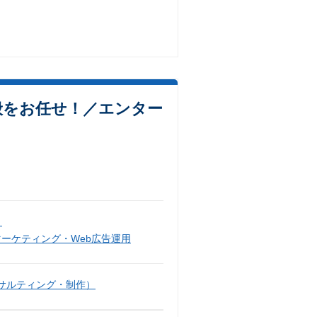
般をお任せ！／エンター
）
マーケティング・Web広告運用
サルティング・制作）