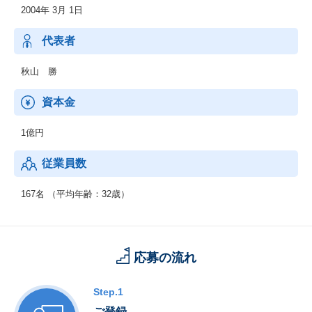
2004年 3月 1日
スタートアップから上場老舗企業様まで幅広い層のお客様に導入
いただき、サービスローンチから4年で100,000ユーザー突破を実
現しました。
代表者
【ferret】
秋山 勝
国内最大、会員数No.1のマーケメディア
資本金
1億円
従業員数
167名 （平均年齢：32歳）
応募の流れ
Step.1
ご登録