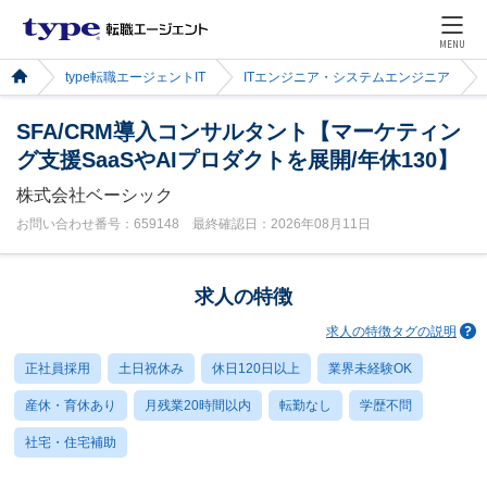
MENU
type転職エージェントIT
ITエンジニア・システムエンジニア
SFA/CRM導入コンサルタント【マーケティン
グ支援SaaSやAIプロダクトを展開/年休130】
株式会社ベーシック
お問い合わせ番号：659148 最終確認日：2026年08月11日
求人の特徴
求人の特徴タグの説明
正社員採用
土日祝休み
休日120日以上
業界未経験OK
産休・育休あり
月残業20時間以内
転勤なし
学歴不問
社宅・住宅補助