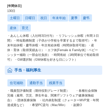
[年間休日]
130日
土曜日
日曜日
祝日
年末年始
夏季
慶弔
産休
育児
・あんしん休暇（入社時3日付与）・リフレッシュ休暇（年間３日
間）・時短勤務制度（子供が小学校を卒業するまで取得可）・年
末年始休暇・慶弔休暇・年次有給休暇（時間休取得可能）・産
休・育休（取得実績あり）・エフ休[Female & Family休]・ベビー
シッター補助（一部会社負担）・時間有給（1時間単位で有給取得
可） ・GW選択制（GW休暇を好きな日にシフト）
手当・福利厚生
住宅補助
通勤手当
残業手当
・職責型評価制度（期待役割グレード制度） ・各種社会保険
完備（雇用、労災、厚生年金、関東ITソフトウェア健康保険組
合） ・団体医療保険 ・社内表彰制度（クォーターMVP賞・年間
達成賞など） ・希望PC貸与（Mac/Win） ・副業O