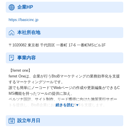
企業HP
https://basicinc.jp
本社所在地
〒1020082 東京都 千代田区 一番町 17-6 一番町MSビル1F
事業内容
【ferret one】
ferret Oneは、企業が行うBtoBマーケティングの業務効率化を支援
するマーケティングツールです。
誰でも簡単にノーコードでWebページの作成や更新編集ができるC
MS機能を持ったツールの提供に加え、
ペルソナ設計、サイト制作、リード獲得に向けた施策実行サポー
トを提供し、BtoB企業におけるリード獲得を支援します。
【form run 】
設立年月日
formrunは、フォーム作成からフォームに入力された顧客情報の管
理までをワンストップで利用可能なツールです。