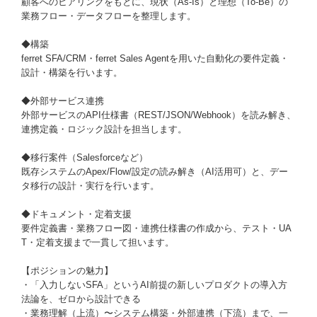
顧客へのヒアリングをもとに、現状（As-Is）と理想（To-Be）の
業務フロー・データフローを整理します。
◆構築
ferret SFA/CRM・ferret Sales Agentを用いた自動化の要件定義・
設計・構築を行います。
◆外部サービス連携
外部サービスのAPI仕様書（REST/JSON/Webhook）を読み解き、
連携定義・ロジック設計を担当します。
◆移行案件（Salesforceなど）
既存システムのApex/Flow/設定の読み解き（AI活用可）と、デー
タ移行の設計・実行を行います。
◆ドキュメント・定着支援
要件定義書・業務フロー図・連携仕様書の作成から、テスト・UA
T・定着支援まで一貫して担います。
【ポジションの魅力】
・「入力しないSFA」というAI前提の新しいプロダクトの導入方
法論を、ゼロから設計できる
・業務理解（上流）〜システム構築・外部連携（下流）まで、一