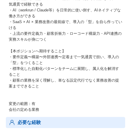
気通貫で経験できる
・AI（workrun / Claude等）を日常的に使い倒す、AIネイティブな
働き方ができる
・SaaS × AI × 業務改善の最前線で、導入の「型」を自ら作ってい
ける
・上流の要件定義力・顧客折衝力・ローコード構築力・API連携の
実務スキルが身につく
【本ポジションへ期待すること】
・要件定義〜構築〜外部連携〜定着まで一気通貫で担い、導入の
「型」をつくること
・標準化した自動化パターンをチームに展開し、属人化を解消す
ること
・顧客の業務を深く理解し、単なる設定代行でなく業務改善の提
案までできること
変更の範囲：有
会社の定める業務
必要な経験