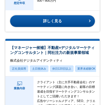
500～800万円
想定年収
詳しく見る
【マネージャー候補】不動産×デジタルマーケティ
ングコンサルタント｜同社注力の新規事業領域
株式会社デジタルアイデンティティ
正社員採用
土日祝休み
休日120日以上
業界未経験OK
産
クライアント（主に大手不動産会社）のマ
ーケティング課題に向き合い、顧客の目標
業務内容
達成を目指すマーケティングコンサルタン
トとしてご活躍いただきます！
広告やソーシャルメディア、SEO、クリエ