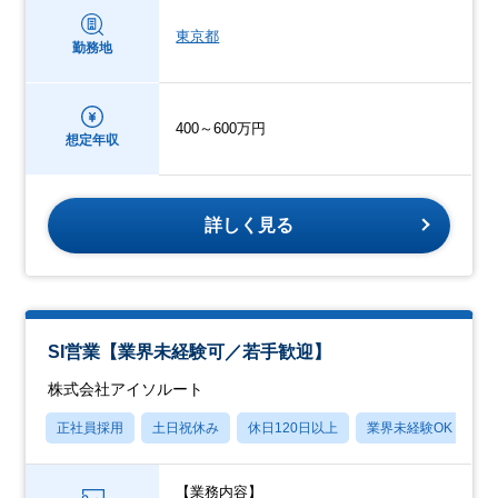
東京都
勤務地
400～600万円
想定年収
詳しく見る
SI営業【業界未経験可／若手歓迎】
株式会社アイソルート
正社員採用
土日祝休み
休日120日以上
業界未経験OK
月
【業務内容】