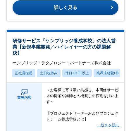
詳しく見る
研修サービス「ケンブリッジ養成学校」の法人営
業【新規事業開発／ハイレイヤーの方の課題解
決】
ケンブリッジ・テクノロジー・パートナーズ株式会社
正社員採用
土日祝休み
休日120日以上
業界未経験OK
賞
～お客様に寄り添い共感し、本研修サービ
スの提案や講師との橋渡しの役割を担いま
業務内容
す～
【プロジェクトリーダーおよびプロジェク
トチーム養成学校とは】
…続きを読む