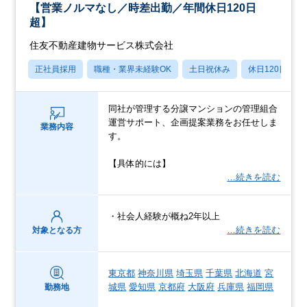
【営業ノルマなし／時差出勤／年間休日120日
超】
住友不動産建物サービス株式会社
正社員採用
職種・業界未経験OK
土日祝休み
休日120日以上
同社が管理する分譲マンションの管理組合
運営サポート、企画提案業務をお任せしま
業務内容
す。
【具体的には】
…続きを読む
・社会人経験が概ね2年以上
…続きを読む
対象となる方
東京都
神奈川県
埼玉県
千葉県
北海道
宮
城県
愛知県
京都府
大阪府
兵庫県
福岡県
勤務地