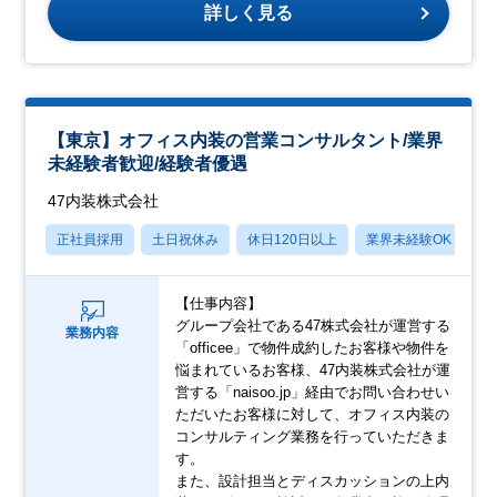
詳しく見る
【東京】オフィス内装の営業コンサルタント/業界
未経験者歓迎/経験者優遇
47内装株式会社
正社員採用
土日祝休み
休日120日以上
業界未経験OK
産
【仕事内容】
グループ会社である47株式会社が運営する
業務内容
「officee」で物件成約したお客様や物件を
悩まれているお客様、47内装株式会社が運
営する「naisoo.jp」経由でお問い合わせい
ただいたお客様に対して、オフィス内装の
コンサルティング業務を行っていただきま
す。
また、設計担当とディスカッションの上内