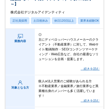
～】
株式会社デジタルアイデンティティ
正社員採用
土日祝休み
休日120日以上
業界未経験OK
産
◎
主にディベロッパーハウスメーカーのクラ
業務内容
イアント（不動産業界）に対して、Webサ
イト/動画制作・SEO/コンテンツマーケテ
ィング・Web広告など、自社の最適なソリ
ューションを企画・提案します。
…続きを読む
個人or法人営業のご経験があられる方
※不動産業界／金融業界／旅行業界など異
対象となる方
業種出身のメンバーも多く活躍していま
す！
…続きを読む