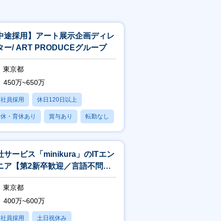
中途採用】アート展示企画ディレ
ー/ ART PRODUCEグループ
東京都
450万~650万
正社員採用
休日120日以上
産休・育休あり
賞与あり
転勤なし
社サービス「minikura」のITエン
ニア【第2新卒歓迎／言語不問／
ぼリモート／フレックス】
東京都
400万~600万
正社員採用
土日祝休み