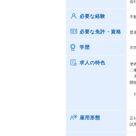
会
必要な経験
不
必要な免許・資格
普
学歴
不
求人の特色
そ
〇
天
開
私
「
現
雇用形態
正
で
試
1
い