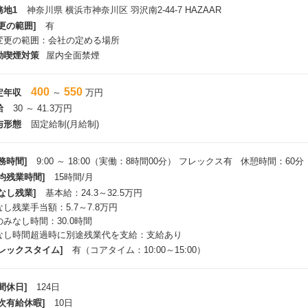
社も複合施設「HAZAAR（ハザール）」の運営を通じてその街づくりに参
務地1
神奈川県 横浜市神奈川区 羽沢南2-44-7 HAZAAR
更の範囲]
有
リア全体が新たな盛り上がりを見せる中、当社のビジネスの根幹である保管
変更の範囲：会社の定める場所
庫物件の開発、
動喫煙対策
屋内全面禁煙
管ニーズを持つクライアントへ価値ある空間をご提供していきます。
400
550
定年収
～
万円
給
30 ～ 41.3万円
与形態
固定給制(月給制)
務時間]
9:00 ～ 18:00（実働：8時間00分） フレックス有 休憩時間：60分
平均残業時間]
15時間/月
なし残業]
基本給：24.3～32.5万円
なし残業手当額：5.7～7.8万円
のみなし時間：30.0時間
なし時間超過時に別途残業代を支給：支給あり
フレックスタイム]
有（コアタイム：10:00～15:00）
間休日]
124日
年次有給休暇]
10日