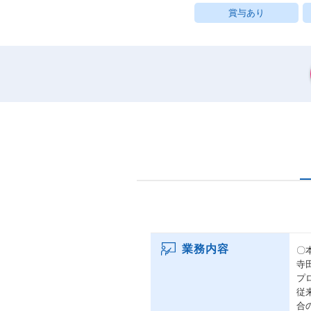
賞与あり
業務内容
〇
寺
プ
従
合