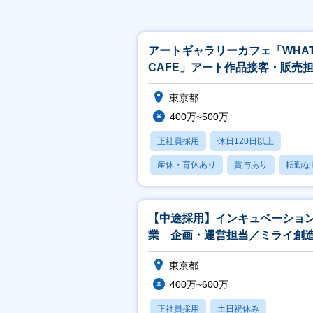
アートギャラリーカフェ「WHA
CAFE」アート作品接客・販売
※アート領域未経験可
東京都
400万~500万
正社員採用
休日120日以上
産休・育休あり
賞与あり
転勤な
【中途採用】インキュベーショ
業 企画・運営担当／ミライ創
（新規事業開発室）
東京都
400万~600万
正社員採用
土日祝休み