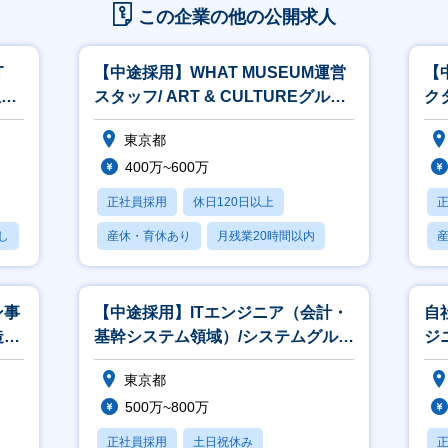
この企業の他の公開求人
T
【中途採用】WHAT MUSEUM運営
【
担当
スタッフ/ ART & CULTUREグルー
クタ
プ
東京都
400万~600万
正社員採用
休日120日以上
し
産休・育休あり
月残業20時間以内
賞与あり
ン事
【中途採用】ITエンジニア（会計・
自
造室
基幹システム領域）/システムグルー
ジ
プ
ほ
東京都
500万~800万
正社員採用
土日祝休み