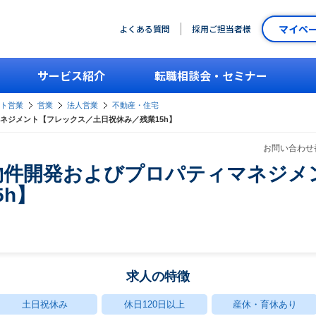
マイペ
よくある質問
採用ご担当者様
サービス紹介
転職相談会・セミナー
ント営業
営業
法人営業
不動産・住宅
ネジメント【フレックス／土日祝休み／残業15h】
お問い合わせ番
物件開発およびプロパティマネジメ
5h】
求人の特徴
土日祝休み
休日120日以上
産休・育休あり