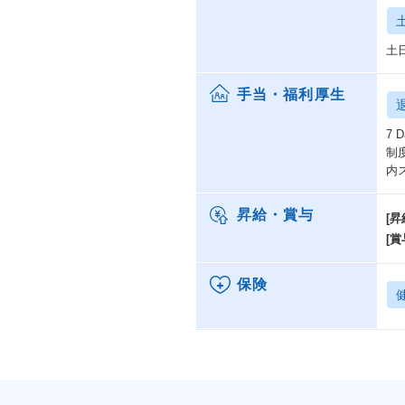
土
手当・福利厚生
7 
制
内
昇給・賞与
[昇
[賞
保険