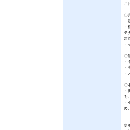
こ
〇
・
・
テ
建
・
〇
・
・
・
〇
・
を
・
め
変