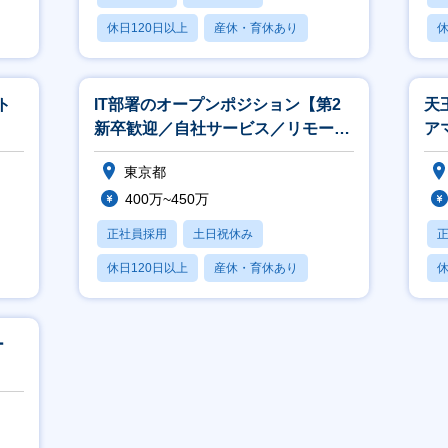
休日120日以上
産休・育休あり
休
月残業20時間以内
月
ト
IT部署のオープンポジション【第2
天
新卒歓迎／自社サービス／リモート
ア
／フレックス】
フ
東京都
400万~450万
正社員採用
土日祝休み
休日120日以上
産休・育休あり
休
月残業20時間以内
月
ー