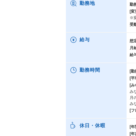
当
勤務地
勤
[変
エ
※
倉
受
保
給与
想
月
給
勤務時間
[勤
[
[み
み
月
み
[
休日・休暇
[年
[