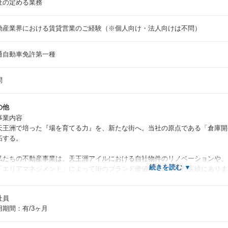
社の定める業務
動産業界における賃貸営業のご経験（※個人向け・法人向けは不問）
通自動車免許第一種
問
の他
事業内容
王洲で培った『場を育てる力』を、新たな街へ。当社の原点である「倉庫開
拓する。
たちの不動産事業は、天王洲アイルにおける自社物件のリノベーションや、
エリアマネジメント」によって街のブランド価値を高めてきた実績にありま
在、私たちはそのノウハウを天王洲の外へと展開し始めています。その新た
社員
す。
用期間：有/3ヶ月
960年代に当社の物流拠点として倉庫を構えて以来、深い縁を持つ羽沢エリ
ま新駅を中心に「HAZAWA VALLEY（ハザワバレー）」として生まれ変わ