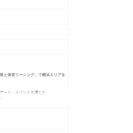
発と保管リーシング」で横浜エリアを
アート・イベントを通じた
す。
な挑戦の舞台が、神奈川・横浜エリア
アは、
ろうとしており、