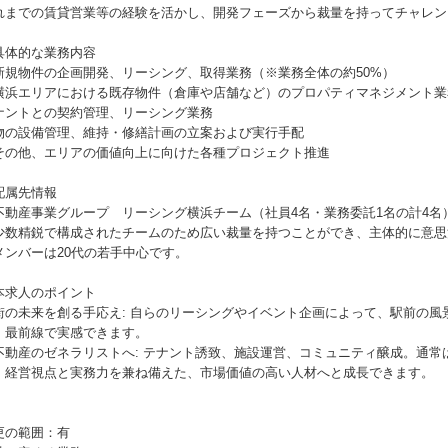
れまでの賃貸営業等の経験を活かし、開発フェーズから裁量を持ってチャレン
具体的な業務内容
新規物件の企画開発、リーシング、取得業務（※業務全体の約50%）
横浜エリアにおける既存物件（倉庫や店舗など）のプロパティマネジメント業
ナントとの契約管理、リーシング業務
物の設備管理、維持・修繕計画の立案および実行手配
その他、エリアの価値向上に向けた各種プロジェクト推進
配属先情報
不動産事業グループ リーシング横浜チーム（社員4名・業務委託1名の計4名
少数精鋭で構成されたチームのため広い裁量を持つことができ、主体的に意思
メンバーは20代の若手中心です。
本求人のポイント
街の未来を創る手応え: 自らのリーシングやイベント企画によって、駅前の風
、最前線で実感できます。
不動産のゼネラリストへ: テナント誘致、施設運営、コミュニティ醸成。通常
、経営視点と実務力を兼ね備えた、市場価値の高い人材へと成長できます。
更の範囲：有