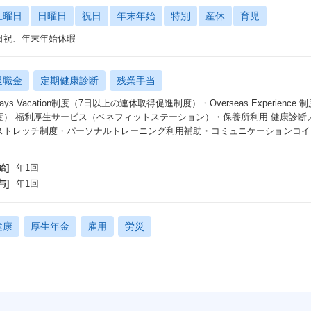
土曜日
日曜日
祝日
年末年始
特別
産休
育児
日祝、年末年始休暇
退職金
定期健康診断
残業手当
Days Vacation制度（7日以上の連休取得促進制度）・Overseas Experi
度） 福利厚生サービス（ベネフィットステーション）・保養所利用 健康診断
ストレッチ制度・パーソナルトレーニング利用補助・コミュニケーションコイ
給]
年1回
与]
年1回
健康
厚生年金
雇用
労災