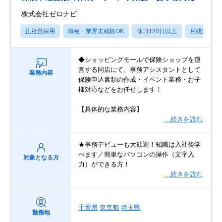
株式会社ゼロナビ
正社員採用
職種・業界未経験OK
休日120日以上
月残業20
◆ショッピングモールで保険ショップを運
営する同店にて、事務アシスタントとして
業務内容
保険申込書類の作成・イベント業務・お子
様対応などをお任せします！
【具体的な業務内容】
…続きを読む
★事務デビューも大歓迎！知識は入社後学
べます／簡単なパソコンの操作（文字入
対象となる方
力）ができる方！
…続きを読む
千葉県
東京都
埼玉県
勤務地