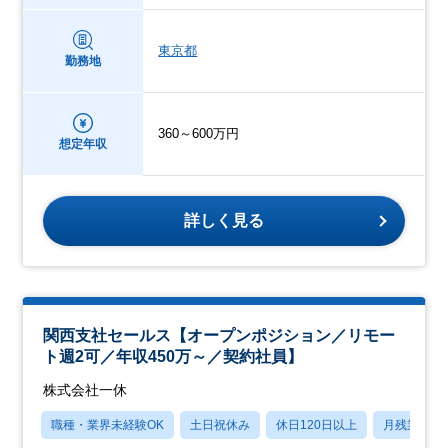
東京都
勤務地
360～600万円
想定年収
詳しく見る
関西支社セールス【オープンポジション／リモー
ト週2可／年収450万～／契約社員】
株式会社一休
職種・業界未経験OK
土日祝休み
休日120日以上
月残業20