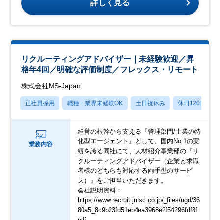
詳しく見る
リクルーティングアドバイザー｜未経験歓迎／昇
格年4回／明確な評価制度／フレックス・リモート
株式会社MS-Japan
正社員採用
職種・業界未経験OK
土日祝休み
休日120日以上
経営の根幹から支える『管理部門/士業の特
化型エージェント』として、国内No.1の実
業務内容
績を誇る同社にて、人材紹介事業部の『リ
クルーティングアドバイザー（企業と求職
者様のどちらも対応する両手型のサービ
ス）』をご担当いただきます。
会社説明資料：
https://www.recruit.jmsc.co.jp/_files/ugd/36
80a5_8c9b23fd51eb4ea3968e2f54296fdf8f.
pdf