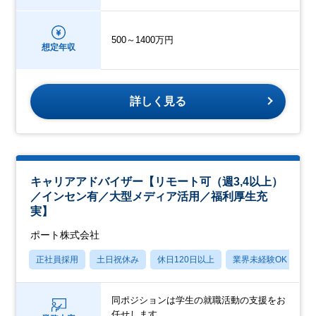
500～1400万円
想定年収
詳しく見る
キャリアアドバイザー【リモート可（週3,4以上）
／インセン有／大型メディア活用／福利厚生充
実】
ポート株式会社
正社員採用
土日祝休み
休日120日以上
業界未経験OK
産
同ポジションは学生の就職活動の支援をお
任せします。