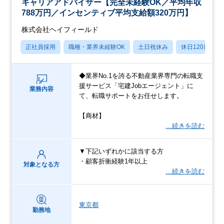
キャリアアドバイザー【完全未経験OK／平均年収
788万円／インセンティブ平均支給額320万円】
株式会社ヘイフィールド
正社員採用
職種・業界未経験OK
土日祝休み
休日120日以上
◆業界No.1を誇る不動産業界専門の転職支
援サービス「宅建Jobエージェント」に
業務内容
て、転職サポートをお任せします。
【商材】
…続きを読む
▼下記いずれかに該当する方
・顧客折衝経験1年以上
対象となる方
…続きを読む
東京都
勤務地