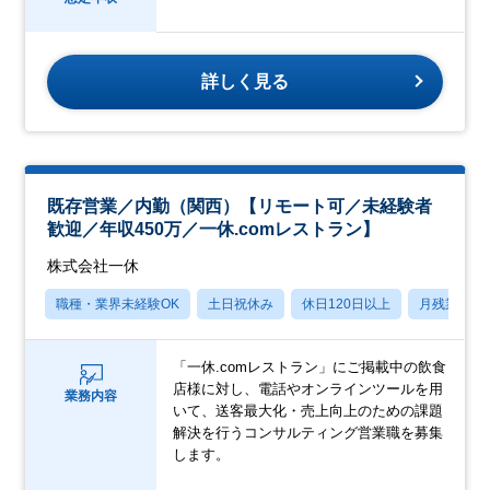
詳しく見る
既存営業／内勤（関西）【リモート可／未経験者
歓迎／年収450万／一休.comレストラン】
株式会社一休
職種・業界未経験OK
土日祝休み
休日120日以上
月残業20
「一休.comレストラン」にご掲載中の飲食
店様に対し、電話やオンラインツールを用
業務内容
いて、送客最大化・売上向上のための課題
解決を行うコンサルティング営業職を募集
します。