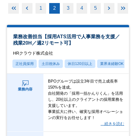
1
2
3
4
5
業務改善担当【採用ATS活用で人事業務を支援／
残業20H／週2リモート可】
HRクラウド株式会社
正社員採用
土日祝休み
休日120日以上
業界未経験OK
産
BPOグループは設立3年目で売上成長率
150%を達成。
業務内容
自社開発の「採用一括かんりくん」を活用
し、20社以上のクライアントの採用業務を
支援しています。
事業拡大に伴い、確実な採用オペレーショ
ンの実行をお任せします！
…続きを読む