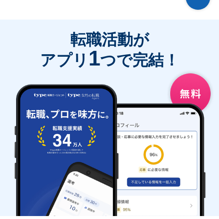
転職活動が
1
アプリ
つで完結！