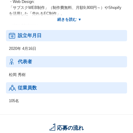
・Web Design:
「サブスクWEB制作」（制作費無料、月額9,800円～）やShopify
を活用した「売れるEC制作」。
・Web Marketing:
「集客エージェント」
設立年月日
「SPARK BUZZ」
「サブスクAd」
2020年 4月16日
「スマートSEO」
「採用DX」
代表者
松岡 秀樹
従業員数
105名
応募の流れ