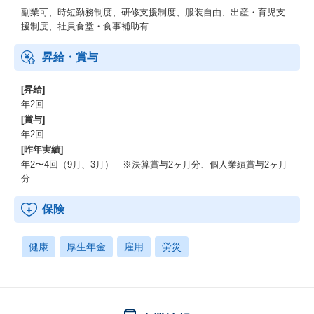
副業可、時短勤務制度、研修支援制度、服装自由、出産・育児支
援制度、社員食堂・食事補助有
昇給・賞与
[昇給]
年2回
[賞与]
年2回
[昨年実績]
年2〜4回（9月、3月） ※決算賞与2ヶ月分、個人業績賞与2ヶ月
分
保険
健康
厚生年金
雇用
労災