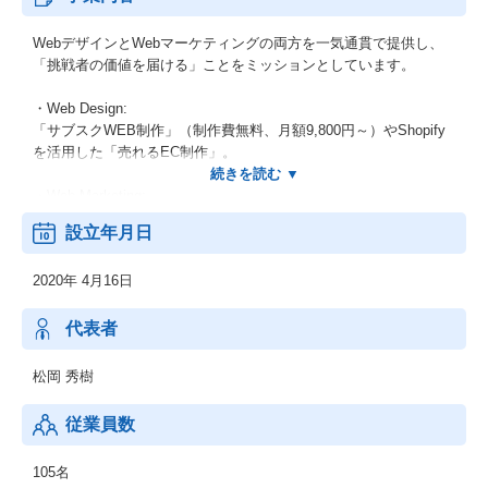
WebデザインとWebマーケティングの両方を一気通貫で提供し、
「挑戦者の価値を届ける」ことをミッションとしています。
・Web Design:
「サブスクWEB制作」（制作費無料、月額9,800円～）やShopify
を活用した「売れるEC制作」。
・Web Marketing:
「集客エージェント」
設立年月日
「SPARK BUZZ」
「サブスクAd」
2020年 4月16日
「スマートSEO」
「採用DX」
代表者
松岡 秀樹
従業員数
105名