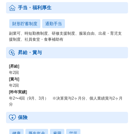
手当・福利厚生
財形貯蓄制度
通勤手当
副業可、時短勤務制度、研修支援制度、服装自由、出産・育児支
援制度、社員食堂・食事補助有
昇給・賞与
[昇給]
年2回
[賞与]
年2回
[昨年実績]
年2〜4回（9月、3月） ※決算賞与2ヶ月分、個人業績賞与2ヶ月
分
保険
健康
厚生年金
雇用
労災