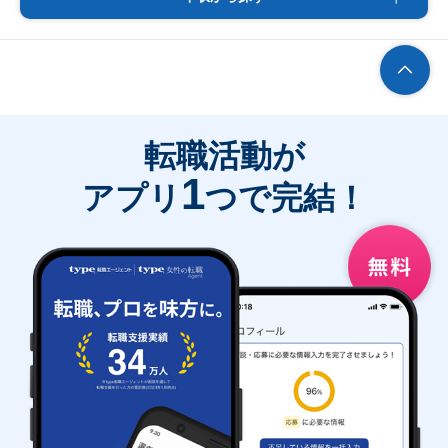
転職活動が
1
アプリ
つで完結！