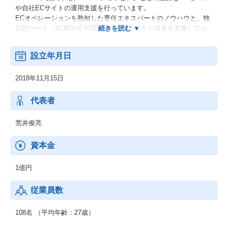
や自社ECサイトの運用支援を行っています。
ECオペレーションを熟知した専任エキスパートのノウハウと、独
自BIツール「ACROVE FORCE」でブランドの成長を支援してお
ります。
設立年月日
【ECロールアップ事業】
人的リソース不足、資金不足、マーケティングノウハウ不足、も
2018年11月15日
しくは事業承継等で悩まれているD2C・ECブランド事業者様に対
して、同社によるM&Aを通じてブランドを譲受け、これまでECサ
ービス事業を通じて培ってきたノウハウ等の社内リソースを投入
代表者
することで、ブランドの更なるバリューアップを実現し、より多
くの消費者様に商品を届けていくことを目的とする事業です。
荒井俊亮
資本金
1億円
従業員数
108名 （平均年齢：27歳）