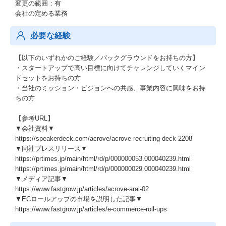
変更の範囲：有
会社の定める業務
必要な経験
【以下のいずれかのご経験／バックグラウンドをお持ちの方】
・スタートアップで高い目標に向けてチャレンジしていくマイン
ドセットをお持ちの方
・当社のミッション・ビジョンへの共感、事業内容に興味をお持
ちの方
【参考URL】
▼会社資料▼
https://speakerdeck.com/acrove/acrove-recruiting-deck-2208
▼同社プレスリリース▼
https://prtimes.jp/main/html/rd/p/000000053.000040239.html
https://prtimes.jp/main/html/rd/p/000000029.000040239.html
▼メディア記事▼
https://www.fastgrow.jp/articles/acrove-arai-02
▼ECロールアップの市場を説明した記事▼
https://www.fastgrow.jp/articles/e-commerce-roll-ups