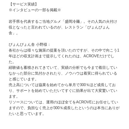
【サービス実績】
※インタビューの一部を掲載※
岩手県を代表するご当地グルメ「盛岡冷麺」。その人気の火付け
役となったと言われているのが、レストラン「ぴょんぴょん
舎」。
ぴょんぴょん舎 小野様：
各社からは様々な施策の提案を頂いたのですが、その中で向こう1
年ほどの収支計画まで提示してくれたのは、ACROVEだけでし
た。
経験値も蓄積されてきていて、実績の分析でも今まで着目してい
なかった部分に気付かされたり、ノウハウは着実に得られている
と感じています。
売上高については協業を始めてから単月で300％ほど成長してお
り、サポートを始めていただいてすぐに効果が出て大変驚いてい
ます。
リソースについては、運用のほぼ全てをACROVEにお任せしてい
ますので、負担なく売上が300％成長したというのは本当にありが
たいと思っています。