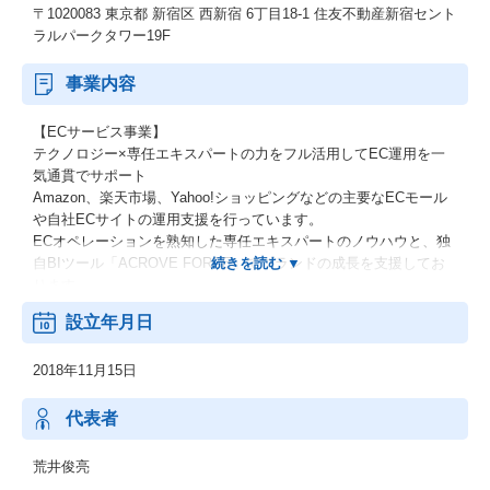
〒1020083 東京都 新宿区 西新宿 6丁目18-1 住友不動産新宿セント
ラルパークタワー19F
事業内容
【ECサービス事業】
テクノロジー×専任エキスパートの力をフル活用してEC運用を一
気通貫でサポート
Amazon、楽天市場、Yahoo!ショッピングなどの主要なECモール
や自社ECサイトの運用支援を行っています。
ECオペレーションを熟知した専任エキスパートのノウハウと、独
自BIツール「ACROVE FORCE」でブランドの成長を支援してお
ります。
設立年月日
【ECロールアップ事業】
人的リソース不足、資金不足、マーケティングノウハウ不足、も
2018年11月15日
しくは事業承継等で悩まれているD2C・ECブランド事業者様に対
して、同社によるM&Aを通じてブランドを譲受け、これまでECサ
ービス事業を通じて培ってきたノウハウ等の社内リソースを投入
代表者
することで、ブランドの更なるバリューアップを実現し、より多
くの消費者様に商品を届けていくことを目的とする事業です。
荒井俊亮