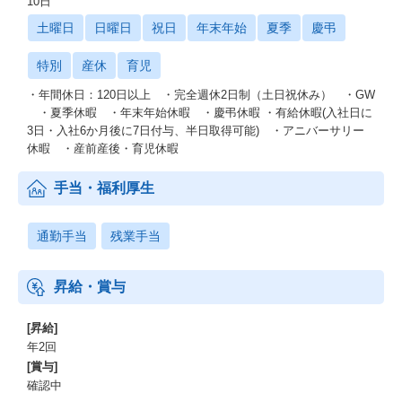
10日
土曜日
日曜日
祝日
年末年始
夏季
慶弔
特別
産休
育児
・年間休日：120日以上 ・完全週休2日制（土日祝休み） ・GW
・夏季休暇 ・年末年始休暇 ・慶弔休暇 ・有給休暇(入社日に
3日・入社6か月後に7日付与、半日取得可能) ・アニバーサリー
休暇 ・産前産後・育児休暇
手当・福利厚生
通勤手当
残業手当
昇給・賞与
[昇給]
年2回
[賞与]
確認中