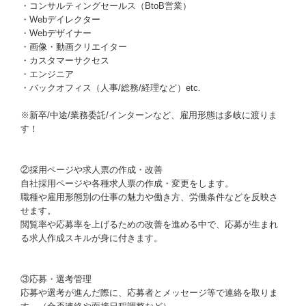
・コンサルティングセールス（BtoB営業）
・Webデイレクター
・Webデザイナー
・画像・動画クリエイター
・カスタマーサクセス
・エンジニア
・バックオフィス（人事/総務/経理など）etc.
※新卒/中途/業務委託/インターンなど、雇用形態は多岐に渡りま
す！
②採用ページや求人票の作成・改善
自社採用ページや各種求人票の作成・変更をします。
職種や雇用形態別の仕事の魅力や働き方、労働条件などを反映さ
せます。
閲覧率や応募率を上げるための改善を進める中で、応募が生まれ
る求人作成スキルが身に付きます。
③応募・選考管理
応募や選考が進んだ際に、応募者とメッセージ等で連絡を取りま