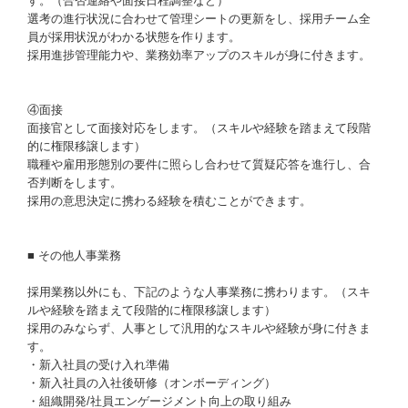
す。（合否連絡や面接日程調整など）
選考の進行状況に合わせて管理シートの更新をし、採用チーム全
員が採用状況がわかる状態を作ります。
採用進捗管理能力や、業務効率アップのスキルが身に付きます。
④面接
面接官として面接対応をします。（スキルや経験を踏まえて段階
的に権限移譲します）
職種や雇用形態別の要件に照らし合わせて質疑応答を進行し、合
否判断をします。
採用の意思決定に携わる経験を積むことができます。
■ その他人事業務
採用業務以外にも、下記のような人事業務に携わります。（スキ
ルや経験を踏まえて段階的に権限移譲します）
採用のみならず、人事として汎用的なスキルや経験が身に付きま
す。
・新入社員の受け入れ準備
・新入社員の入社後研修（オンボーディング）
・組織開発/社員エンゲージメント向上の取り組み