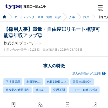
MENU
マーケティング・企画・管理・経営
人事
採用
【採用
【採用人事】裁量・自由度◎リモート相談可
能◎年収アップ◎
株式会社プロパゲート
お問い合わせ番号：612833 最終確認日：2026年08月08日
求人の特徴
求人の特徴タグの説明
正社員採用
土日祝休み
休日120日以上
業界未経験OK
月残業20時間以内
賞与あり
学歴不問
リモート勤務応相談