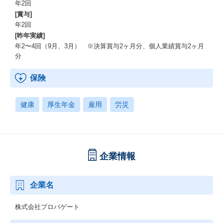
年2回
[賞与]
年2回
[昨年実績]
年2〜4回（9月、3月） ※決算賞与2ヶ月分、個人業績賞与2ヶ月
分
保険
健康
厚生年金
雇用
労災
企業情報
企業名
株式会社プロパゲート