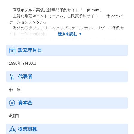
・高級ホテル／高級旅館専門予約サイト「一休.com」
・上質な別荘やコンドミニアム、古民家予約サイト「一休.comバ
ケーションレンタル」
・海外のラグジュアリー＆アップスケール ホテル リゾート予約サ
イト「一休.com海外」
・国内最大級 厳選レストラン即時予約サービス「一休.comレス
トラン」
設立年月日
・極上の癒しを体験できる、厳選スパ「一休.comスパ」
・名店の味をご自宅で気軽にお楽しみいただける「一休.comお取
1998年 7月30日
り寄せ」
・厳選された宿泊施設の割引クーポンが返礼品で選べる「一休.co
mふるさと納税」
代表者
榊 淳
資本金
4億円
従業員数