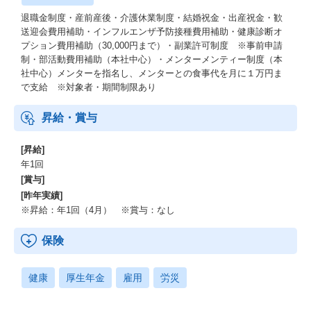
退職金制度・産前産後・介護休業制度・結婚祝金・出産祝金・歓
送迎会費用補助・インフルエンザ予防接種費用補助・健康診断オ
プション費用補助（30,000円まで）・副業許可制度 ※事前申請
制・部活動費用補助（本社中心）・メンターメンティー制度（本
社中心）メンターを指名し、メンターとの食事代を月に１万円ま
で支給 ※対象者・期間制限あり
昇給・賞与
[昇給]
年1回
[賞与]
[昨年実績]
※昇給：年1回（4月） ※賞与：なし
保険
健康
厚生年金
雇用
労災