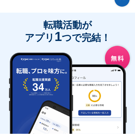
転職活動が
1
アプリ
つで完結！