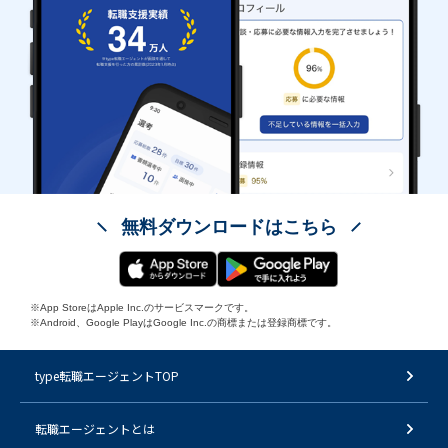
無料ダウンロードはこちら
※App StoreはApple Inc.のサービスマークです。
※Android、Google PlayはGoogle Inc.の商標または登録商標です。
type転職エージェントTOP
転職エージェントとは