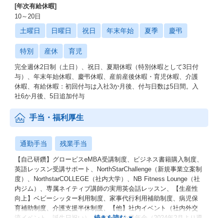
[年次有給休暇]
10～20日
土曜日
日曜日
祝日
年末年始
夏季
慶弔
特別
産休
育児
完全週休2日制（土日）、祝日、夏期休暇（特別休暇として3日付
与）、年末年始休暇、慶弔休暇、産前産後休暇・育児休暇、介護
休暇、有給休暇：初回付与は入社3か月後、付与日数は5日間。入
社6か月後、5日追加付与
手当・福利厚生
通勤手当
残業手当
【自己研鑽】グロービスeMBA受講制度、ビジネス書籍購入制度、
英語レッスン受講サポート、NorthStarChallenge（新規事業立案制
度）、NorthstarCOLLEGE（社内大学）、NB Fitness Lounge（社
内ジム）、専属ネイティブ講師の実用英会話レッスン、【生産性
向上】ベビーシッター利用制度、家事代行利用補助制度、病児保
育補助制度、介護支援半休制度、【他】社内イベント（社内外交
流イベント、誕生日祝い）、はぐくみ企業年金（2024年2月より導