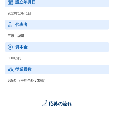
設立年月日
◆『おもてなしHR』
2013年10月 1日
地方における安定した雇用を創出し、新たな人の流れによって将
来に渡り活力ある地域社会を構築していくために、地方の重要産
業である観光業界を支援します。
代表者
◆『hospitality Careers』
三原 誠司
日本国外の人口課題にもアプローチし、グローバル観点で競争力
を強化します。
資本金
海外の先進事例を取り入れると同時に、日本国内での事業展開を
通して確立した解決策を、日本と同様の課題に直面する可能性の
3500万円
ある他国でも展開し、課題解決の好循環サイクルを回していくこ
とを目的としています。
従業員数
365名 （平均年齢：30歳）
応募の流れ