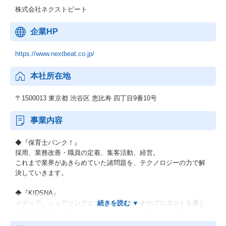
株式会社ネクストビート
企業HP
https://www.nextbeat.co.jp/
本社所在地
〒1500013 東京都 渋谷区 恵比寿 四丁目9番10号
事業内容
◆『保育士バンク！』
採用、業務改善・職員の定着、集客活動、経営。
これまで業界があきらめていた諸問題を、テクノロジーの力で解
決していきます。
◆『KIDSNA』
メディア、シェアリングエコノミー、サーチのプロダクトを通じ
多様な選択肢を提供しながら、子どもとの生活をより充実したも
のにするサービスです。