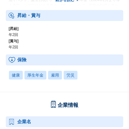
入予定）※確定給付企業年金（DB）の一つで、退職金制度も兼ね
備えた年金制度です。
昇給・賞与
[昇給]
年2回
[賞与]
年2回
保険
健康
厚生年金
雇用
労災
企業情報
企業名