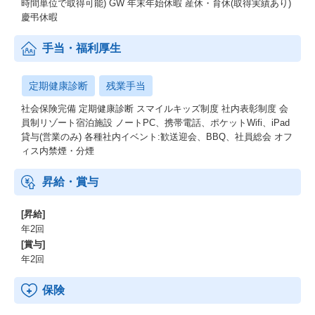
時間単位で取得可能) GW 年末年始休暇 産休・育休(取得実績あり)
慶弔休暇
手当・福利厚生
定期健康診断
残業手当
社会保険完備 定期健康診断 スマイルキッズ制度 社内表彰制度 会
員制リゾート宿泊施設 ノートPC、携帯電話、ポケットWifi、iPad
貸与(営業のみ) 各種社内イベント:歓送迎会、BBQ、社員総会 オフ
ィス内禁煙・分煙
昇給・賞与
[昇給]
年2回
[賞与]
年2回
保険