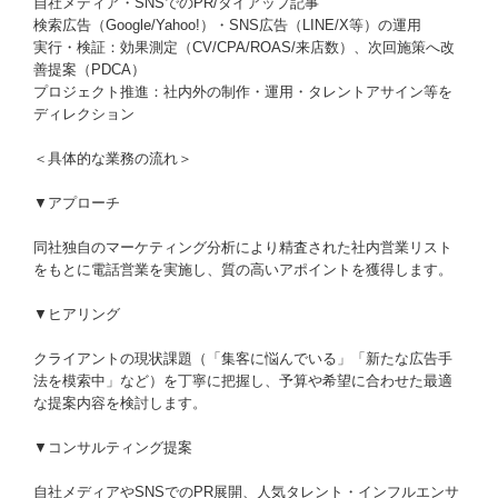
自社メディア・SNSでのPR/タイアップ記事
検索広告（Google/Yahoo!）・SNS広告（LINE/X等）の運用
実行・検証：効果測定（CV/CPA/ROAS/来店数）、次回施策へ改
善提案（PDCA）
プロジェクト推進：社内外の制作・運用・タレントアサイン等を
ディレクション
＜具体的な業務の流れ＞
▼アプローチ
同社独自のマーケティング分析により精査された社内営業リスト
をもとに電話営業を実施し、質の高いアポイントを獲得します。
▼ヒアリング
クライアントの現状課題（「集客に悩んでいる」「新たな広告手
法を模索中」など）を丁寧に把握し、予算や希望に合わせた最適
な提案内容を検討します。
▼コンサルティング提案
自社メディアやSNSでのPR展開、人気タレント・インフルエンサ