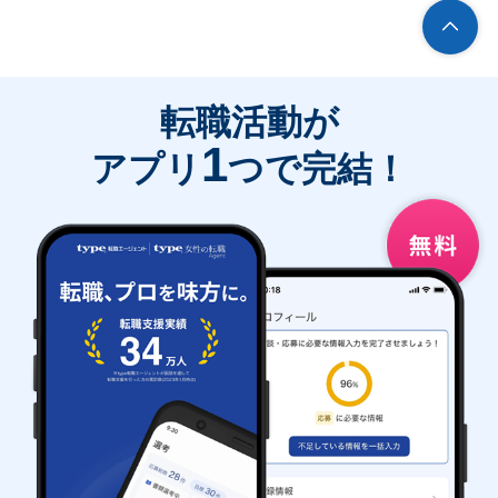
転職活動が
1
アプリ
つで完結！