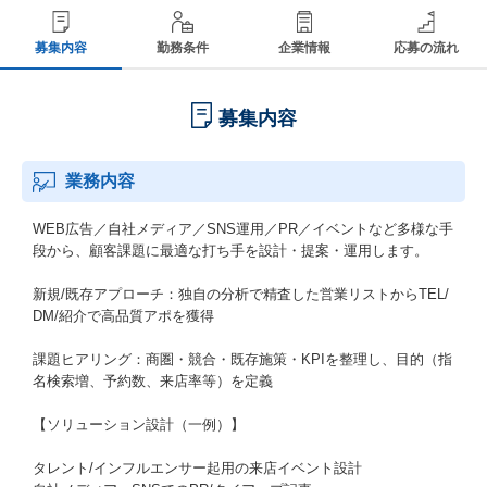
募集内容
勤務条件
企業情報
応募の流れ
募集内容
業務内容
WEB広告／自社メディア／SNS運用／PR／イベントなど多様な手
段から、顧客課題に最適な打ち手を設計・提案・運用します。
新規/既存アプローチ：独自の分析で精査した営業リストからTEL/
DM/紹介で高品質アポを獲得
課題ヒアリング：商圏・競合・既存施策・KPIを整理し、目的（指
名検索増、予約数、来店率等）を定義
【ソリューション設計（一例）】
タレント/インフルエンサー起用の来店イベント設計