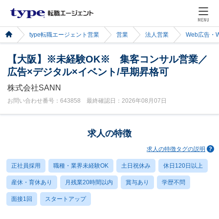
MENU
type転職エージェント営業
営業
法人営業
Web広告・
【大阪】※未経験OK※ 集客コンサル営業／
広告×デジタル×イベント/早期昇格可
株式会社SANN
お問い合わせ番号：643858 最終確認日：2026年08月07日
求人の特徴
求人の特徴タグの説明
正社員採用
職種・業界未経験OK
土日祝休み
休日120日以上
産休・育休あり
月残業20時間以内
賞与あり
学歴不問
面接1回
スタートアップ