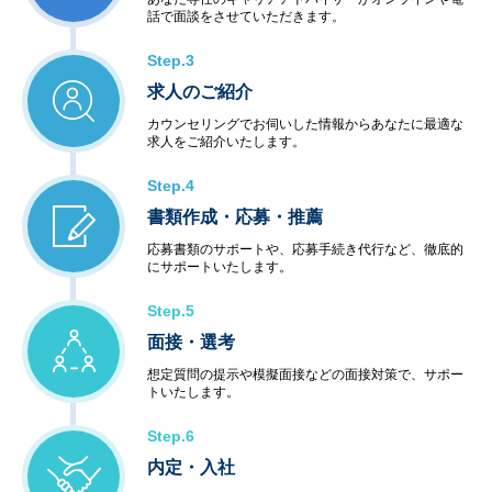
◆アウトソーシングサービス
話で面談をさせていただきます。
＜システム運用保守サービス＞
・業務運用
Step.3
・オペレーション
求人のご紹介
・ネットワーク管理
・ファシリティ管理
カウンセリングでお伺いした情報からあなたに最適な
・ヘルプデスク
求人をご紹介いたします。
＜インターネットサービス＞
・データセンター
Step.4
・ハウジング・ホスティング
書類作成・応募・推薦
・セキュリティ
＜教育サービス＞
応募書類のサポートや、応募手続き代行など、徹底的
にサポートいたします。
・システム運用サービス
・最新技術セミナー
Step.5
＜コンビニエンスサービス＞
・ハードウェア販売
面接・選考
・ソフトウェア販売
想定質問の提示や模擬面接などの面接対策で、サポー
トいたします。
Step.6
内定・入社