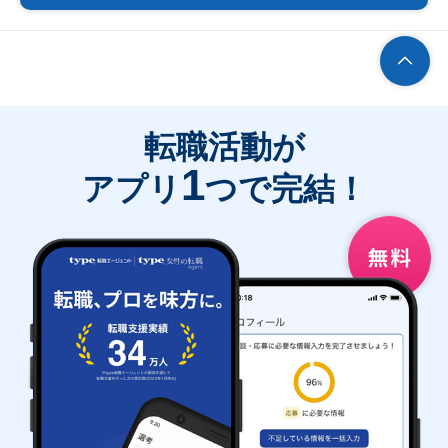
転職活動が
1
アプリ
つで完結！