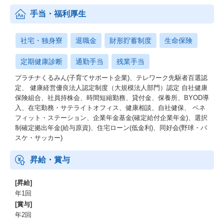
手当・福利厚生
社宅・独身寮
退職金
財形貯蓄制度
生命保険
定期健康診断
通勤手当
残業手当
プラチナくるみん(子育てサポート企業)、テレワーク先駆者百選認
定、 健康経営優良法人認定制度（大規模法人部門）認定 自社健康
保険組合、社員持株会、時間短縮勤務、貸付金、保養所、BYOD導
入、在宅勤務・サテライトオフィス、健康相談、自社健保、 ベネ
フィット・ステーション、企業年金基金(確定給付企業年金)、選択
制確定拠出年金(給与原資)、住宅ローン(低金利)、同好会(野球・バ
スケ・サッカー)
昇給・賞与
[昇給]
年1回
[賞与]
年2回