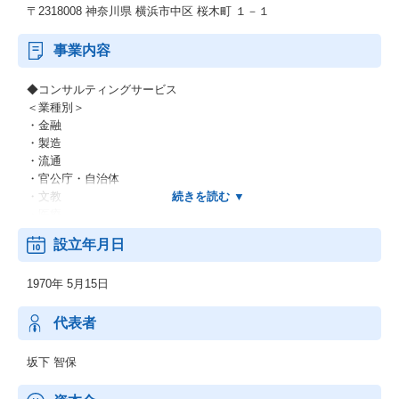
〒2318008 神奈川県 横浜市中区 桜木町 １－１
事業内容
◆コンサルティングサービス
＜業種別＞
・金融
・製造
・流通
・官公庁・自治体
・文教
・医療
・他
設立年月日
＜業務別＞
・EC
1970年 5月15日
・CRM
・SFA
・SCM
代表者
・ERP
・WEB
坂下 智保
・他
＜IT基盤、ネットワーク＞