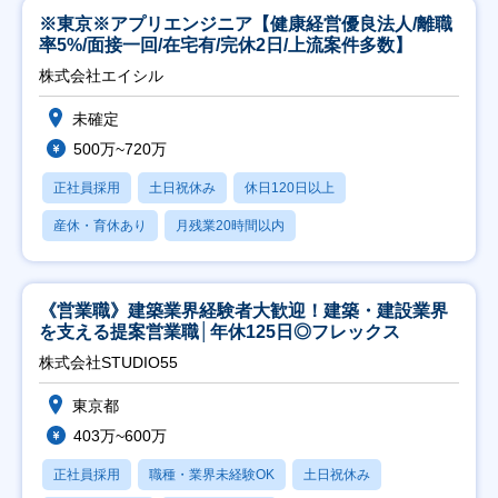
※東京※アプリエンジニア【健康経営優良法人/離職
率5%/面接一回/在宅有/完休2日/上流案件多数】
株式会社エイシル
未確定
500万~720万
正社員採用
土日祝休み
休日120日以上
産休・育休あり
月残業20時間以内
《営業職》建築業界経験者大歓迎！建築・建設業界
を支える提案営業職│年休125日◎フレックス
株式会社STUDIO55
東京都
403万~600万
正社員採用
職種・業界未経験OK
土日祝休み