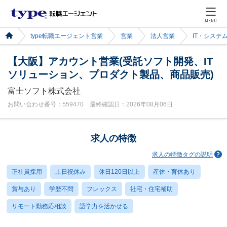
MENU
type転職エージェント営業
営業
法人営業
IT・システ
【大阪】アカウント営業(受託ソフト開発、IT
ソリューション、プロダクト製品、商品販売)
富士ソフト株式会社
お問い合わせ番号：559470 最終確認日：2026年08月06日
求人の特徴
求人の特徴タグの説明
正社員採用
土日祝休み
休日120日以上
産休・育休あり
賞与あり
学歴不問
フレックス
社宅・住宅補助
リモート勤務応相談
語学力を活かせる