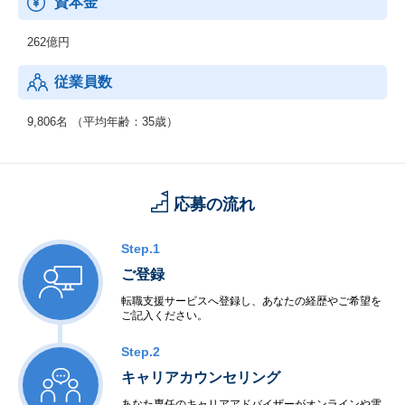
資本金
・ネットワーク
・セキュリティ
262億円
・先端IT
・ミドルウェア
従業員数
◆制御系システムサービス
＜移動体通信制御開発＞
9,806名 （平均年齢：35歳）
・移動体通信端末
・交換機・基地局システム
＜産業用制御開発＞
・家電機器制御
応募の流れ
・工場制御
＜社会・公共制御開発＞
・衛星・航空制御
Step.1
・交通機関・車輌制御
ご登録
・ビル・店舗設備制御
・電力・エネルギー制御
転職支援サービスへ登録し、あなたの経歴やご希望を
ご記入ください。
・通信インフラ制御
＜半導体等ハードウェア開発＞
Step.2
・LSI・FPGA設計
・電子回路設計・生産
キャリアカウンセリング
あなた専任のキャリアアドバイザーがオンラインや電