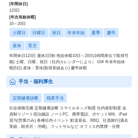
[年間休日]
123日
[年次有給休暇]
10～20日
土曜日
日曜日
祝日
年末年始
夏季
慶弔
産休
育児
年間休日123日 週休2日制 有給休暇10日～20日(1時間単位で取得可
能) 土曜、日曜、祝日（社内カレンダーにより） GW 年末年始休
暇(5日) 産休・育休(取得実績あり) 慶弔休暇
手当・福利厚生
定期健康診断
残業手当
社会保険完備 定期健康診断 スマイルキッズ制度 社内表彰制度 会
員制リゾート宿泊施設 ノートPC、携帯電話、ポケットWifi、iPad
貸与(営業のみ) 各種社内イベント:歓送迎会、BBQ、社員旅行(過去
実績…軽井沢・沖縄)、フットサルなど オフィス内禁煙・分煙