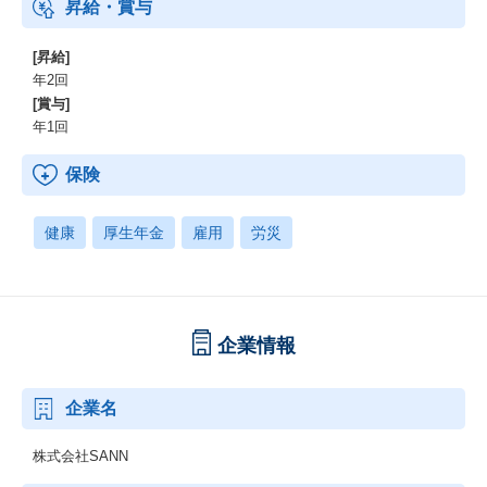
昇給・賞与
[昇給]
年2回
[賞与]
年1回
保険
健康
厚生年金
雇用
労災
企業情報
企業名
株式会社SANN