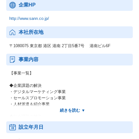
企業HP
http://www.sann.co.jp/
本社所在地
〒1080075 東京都 港区 港南 2丁目5番7号 港南ビル6F
事業内容
【事業一覧】
◆企業課題の解決
・デジタルマーケティング事業
・セールスプロモーション事業
・人材派遣＆紹介事業
◆社会課題の解決
・福祉DX事業
設立年月日
・サテライトオフィス型の障がい者雇用＆定着支援事業
・福祉施設の運営事業