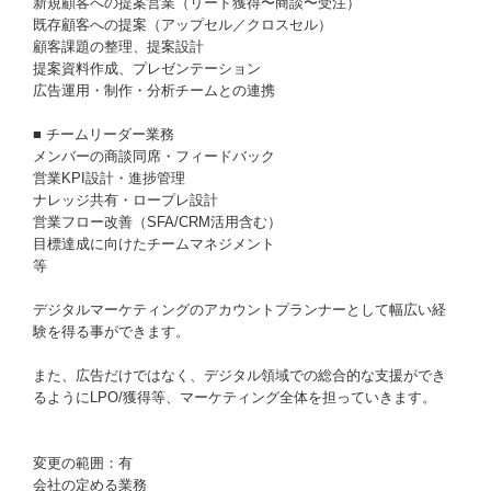
新規顧客への提案営業（リード獲得〜商談〜受注）
既存顧客への提案（アップセル／クロスセル）
顧客課題の整理、提案設計
提案資料作成、プレゼンテーション
広告運用・制作・分析チームとの連携
■ チームリーダー業務
メンバーの商談同席・フィードバック
営業KPI設計・進捗管理
ナレッジ共有・ロープレ設計
営業フロー改善（SFA/CRM活用含む）
目標達成に向けたチームマネジメント
等
デジタルマーケティングのアカウントプランナーとして幅広い経
験を得る事ができます。
また、広告だけではなく、デジタル領域での総合的な支援ができ
るようにLPO/獲得等、マーケティング全体を担っていきます。
変更の範囲：有
会社の定める業務