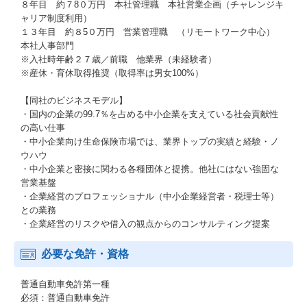
８年目 約７8０万円 本社管理職 本社営業企画（チャレンジキ
ャリア制度利用）
１３年目 約８5０万円 営業管理職 （リモートワーク中心）
本社人事部門
※入社時年齢２７歳／前職 他業界（未経験者）
※産休・育休取得推奨（取得率は男女100%）
【同社のビジネスモデル】
・国内の企業の99.7％を占める中小企業を支えている社会貢献性
の高い仕事
・中小企業向け生命保険市場では、業界トップの実績と経験・ノ
ウハウ
・中小企業と密接に関わる各種団体と提携。他社にはない強固な
営業基盤
・企業経営のプロフェッショナル（中小企業経営者・税理士等）
との業務
・企業経営のリスクや借入の観点からのコンサルティング提案
必要な免許・資格
普通自動車免許第一種
必須：普通自動車免許