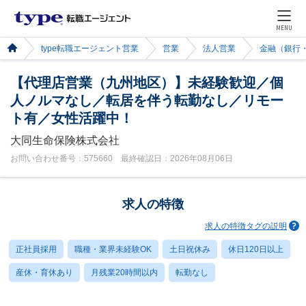
MENU
type転職エージェント営業
営業
法人営業
金融（銀行
【代理店営業（九州地区）】未経験歓迎／個
人ノルマなし／転居を伴う転勤なし／リモー
ト有／女性活躍中！
大同生命保険株式会社
お問い合わせ番号：575660 最終確認日：2026年08月06日
求人の特徴
求人の特徴タグの説明
正社員採用
職種・業界未経験OK
土日祝休み
休日120日以上
産休・育休あり
月残業20時間以内
転勤なし