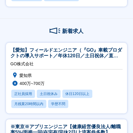
新着求人
【愛知】フィールドエンジニア（『GO』車載プロダ
クトの導入サポート／年休120日／土日祝休／直行
直帰
GO株式会社
愛知県
400万~700万
正社員採用
土日祝休み
休日120日以上
月残業20時間以内
学歴不問
※東京※アプリエンジニア【健康経営優良法人/離職
率5%/面接一回/在宅有/完休2日/上流案件多数】