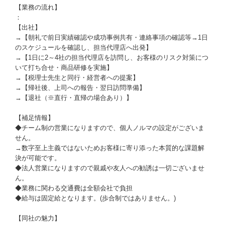
【業務の流れ】
：
【出社】
→【朝礼で前日実績確認や成功事例共有・連絡事項の確認等→1日
のスケジュールを確認し、担当代理店へ出発】
→【1日に2～4社の担当代理店を訪問し、お客様のリスク対策につ
いて打ち合せ・商品研修を実施】
→【税理士先生と同行・経営者への提案】
→【帰社後、上司への報告・翌日訪問準備】
→【退社（※直行・直帰の場合あり）】
【補足情報】
◆チーム制の営業になりますので、個人ノルマの設定がございま
せん。
→数字至上主義ではないためお客様に寄り添った本質的な課題解
決が可能です。
◆法人営業になりますので親戚や友人への勧誘は一切ございませ
ん。
◆業務に関わる交通費は全額会社で負担
◆給与は固定給となります。(歩合制ではありません。)
【同社の魅力】