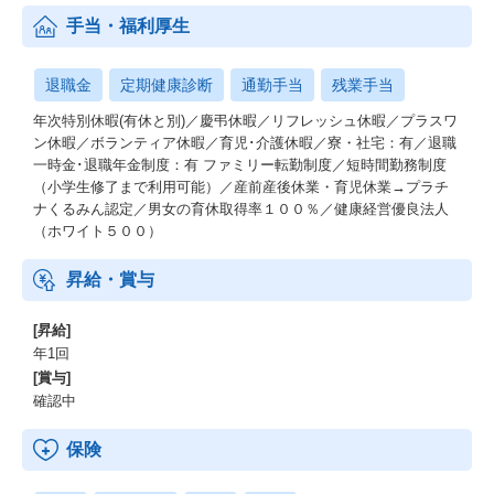
手当・福利厚生
退職金
定期健康診断
通勤手当
残業手当
年次特別休暇(有休と別)／慶弔休暇／リフレッシュ休暇／プラスワ
ン休暇／ボランティア休暇／育児･介護休暇／寮・社宅：有／退職
一時金･退職年金制度：有 ファミリー転勤制度／短時間勤務制度
（小学生修了まで利用可能）／産前産後休業・育児休業→プラチ
ナくるみん認定／男女の育休取得率１００％／健康経営優良法人
（ホワイト５００）
昇給・賞与
[昇給]
年1回
[賞与]
確認中
保険