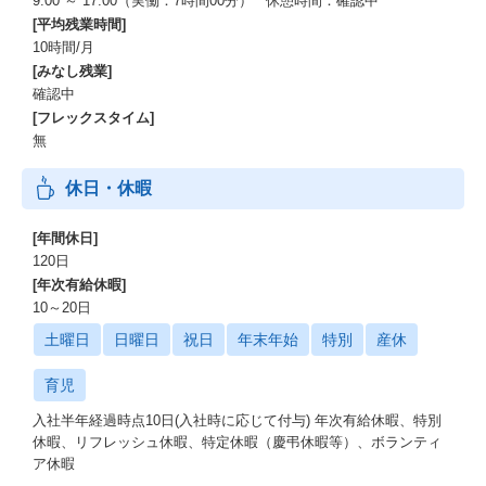
9:00 ～ 17:00（実働：7時間00分） 休憩時間：確認中
[平均残業時間]
10時間/月
[みなし残業]
確認中
[フレックスタイム]
無
休日・休暇
[年間休日]
120日
[年次有給休暇]
10～20日
土曜日
日曜日
祝日
年末年始
特別
産休
育児
入社半年経過時点10日(入社時に応じて付与) 年次有給休暇、特別
休暇、リフレッシュ休暇、特定休暇（慶弔休暇等）、ボランティ
ア休暇