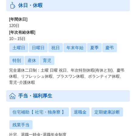
休日・休暇
[年間休日]
120日
[年次有給休暇]
10～15日
土曜日
日曜日
祝日
年末年始
夏季
慶弔
特別
産休
育児
完全週休二日制：土曜 日曜 祝日、年次特別休暇(有休と別)、慶弔
休暇、リフレッシュ休暇、プラスワン休暇、ボランティア休暇、
育児･介護休暇
手当・福利厚生
住宅補助【 社宅・独身寮 】
退職金
定期健康診断
残業手当
社宅、退職一時金･退職年金制度