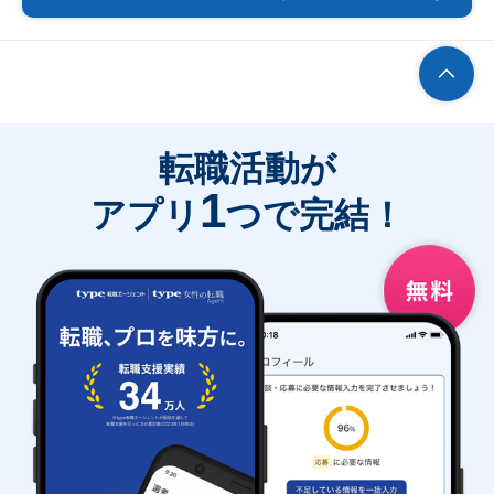
転職活動が
1
アプリ
つで完結！