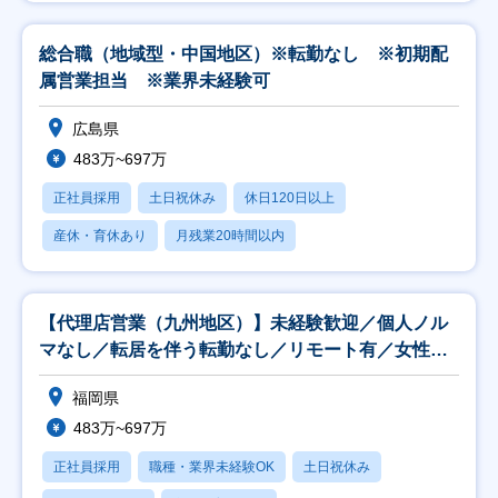
総合職（地域型・中国地区）※転勤なし ※初期配
属営業担当 ※業界未経験可
広島県
483万~697万
正社員採用
土日祝休み
休日120日以上
産休・育休あり
月残業20時間以内
【代理店営業（九州地区）】未経験歓迎／個人ノル
マなし／転居を伴う転勤なし／リモート有／女性活
躍中！
福岡県
483万~697万
正社員採用
職種・業界未経験OK
土日祝休み