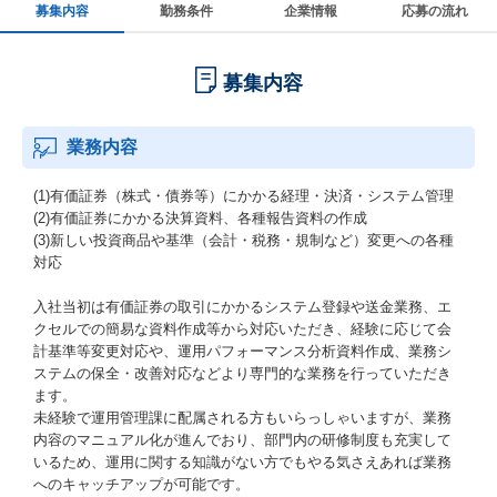
募集内容
勤務条件
企業情報
応募の流れ
募集内容
業務内容
(1)有価証券（株式・債券等）にかかる経理・決済・システム管理
(2)有価証券にかかる決算資料、各種報告資料の作成
(3)新しい投資商品や基準（会計・税務・規制など）変更への各種
対応
入社当初は有価証券の取引にかかるシステム登録や送金業務、エ
クセルでの簡易な資料作成等から対応いただき、経験に応じて会
計基準等変更対応や、運用パフォーマンス分析資料作成、業務シ
ステムの保全・改善対応などより専門的な業務を行っていただき
ます。
未経験で運用管理課に配属される方もいらっしゃいますが、業務
内容のマニュアル化が進んでおり、部門内の研修制度も充実して
いるため、運用に関する知識がない方でもやる気さえあれば業務
へのキャッチアップが可能です。