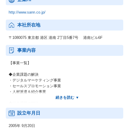
http://www.sann.co.jp/
本社所在地
〒1080075 東京都 港区 港南 2丁目5番7号 港南ビル6F
事業内容
【事業一覧】
◆企業課題の解決
・デジタルマーケティング事業
・セールスプロモーション事業
・人材派遣＆紹介事業
◆社会課題の解決
・福祉DX事業
設立年月日
・サテライトオフィス型の障がい者雇用＆定着支援事業
・福祉施設の運営事業
2005年 9月20日