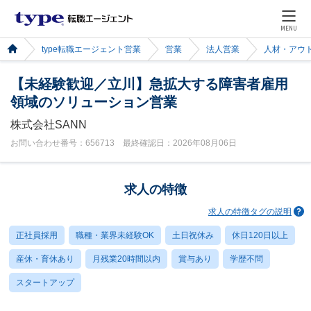
MENU
type転職エージェント営業
営業
法人営業
人材・アウ
【未経験歓迎／立川】急拡大する障害者雇用
領域のソリューション営業
株式会社SANN
お問い合わせ番号：656713 最終確認日：2026年08月06日
求人の特徴
求人の特徴タグの説明
正社員採用
職種・業界未経験OK
土日祝休み
休日120日以上
産休・育休あり
月残業20時間以内
賞与あり
学歴不問
スタートアップ