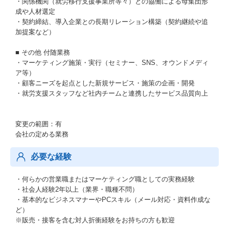
・関係機関（就労移行支援事業所等々）との協働による母集団形
成や人材選定
・契約締結、導入企業との長期リレーション構築（契約継続や追
加提案など）
■ その他 付随業務
・マーケティング施策・実行（セミナー、SNS、オウンドメディ
ア等）
・顧客ニーズを起点とした新規サービス・施策の企画・開発
・就労支援スタッフなど社内チームと連携したサービス品質向上
変更の範囲：有
会社の定める業務
必要な経験
・何らかの営業職またはマーケティング職としての実務経験
・社会人経験2年以上（業界・職種不問）
・基本的なビジネスマナーやPCスキル（メール対応・資料作成な
ど）
※販売・接客を含む対人折衝経験をお持ちの方も歓迎