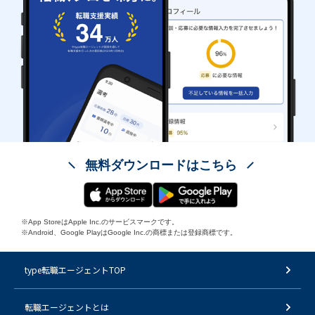
無料ダウンロードはこちら
※App StoreはApple Inc.のサービスマークです。
※Android、Google PlayはGoogle Inc.の商標または登録商標です。
type転職エージェントTOP
転職エージェントとは