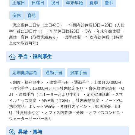
土曜日
日曜日
祝日
年末年始
夏季
慶弔
産休
育児
・完全週休二日制（土日祝日） ・年間有給休暇10日～20日（入社
半年後に10日付与） ・年間休日数123日 ・GW ・年末年始休暇 ・
産休・育休（取得実績あり） ・慶弔休暇 ・年次有給休暇（1時間
単位で取得可能）
手当・福利厚生
定期健康診断
通勤手当
残業手当
＜制度・福利厚生＞ ・残業手当有 ・通勤手当：上限月30,000円
・住宅手当：15,000円／月※社内規定あり ・育休取得実績有 ・O
JT ・達成手当（クオーターおよび半期） ・定期健康診断 ・スマ
イルキッズ制度 ・MVP賞（年2回）、社内表彰制度 ・ノートPC、
携帯電話、ポケットWifi等 ・各種社内イベント：歓送迎会、BB
Q、社員総会など ・オフィス内禁煙・分煙 ・オフィスコンビニ・
ウォーターサーバーあり
昇給・賞与