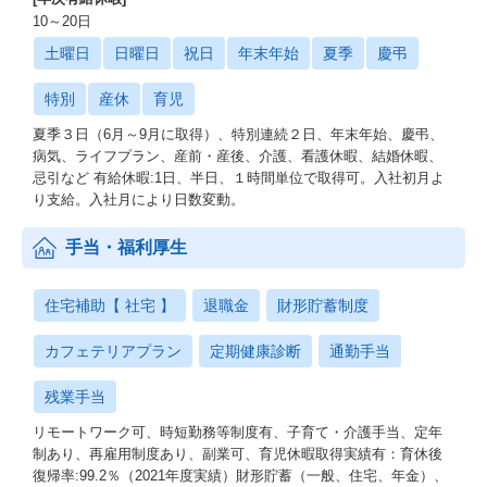
10～20日
土曜日
日曜日
祝日
年末年始
夏季
慶弔
特別
産休
育児
夏季３日（6月～9月に取得）、特別連続２日、年末年始、慶弔、
病気、ライフプラン、産前・産後、介護、看護休暇、結婚休暇、
忌引など 有給休暇:1日、半日、１時間単位で取得可。入社初月よ
り支給。入社月により日数変動。
手当・福利厚生
住宅補助【 社宅 】
退職金
財形貯蓄制度
カフェテリアプラン
定期健康診断
通勤手当
残業手当
リモートワーク可、時短勤務等制度有、子育て・介護手当、定年
制あり、再雇用制度あり、副業可、育児休暇取得実績有：育休後
復帰率:99.2％（2021年度実績）財形貯蓄（一般、住宅、年金）、