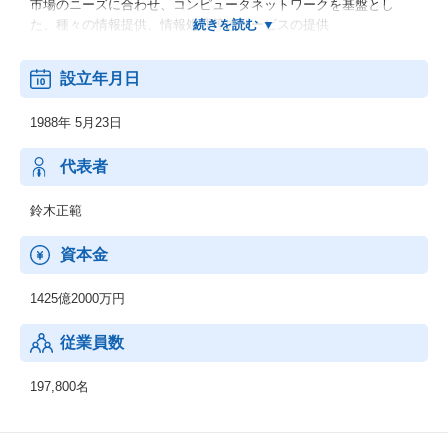
市場のニーズに合わせ、コンピュータネットワークを基盤とし
た、種々の情報提供、情報処理等のサービスの提供
◆その他の事業：
設立年月日
顧客の経営上の問題点に係わる調査・分析、情報処理システムの
在り方に係わる企画・提案、保守・ファシリティマネジメント等
1988年 5月23日
代表者
鈴木正範
資本金
1425億2000万円
従業員数
197,800名