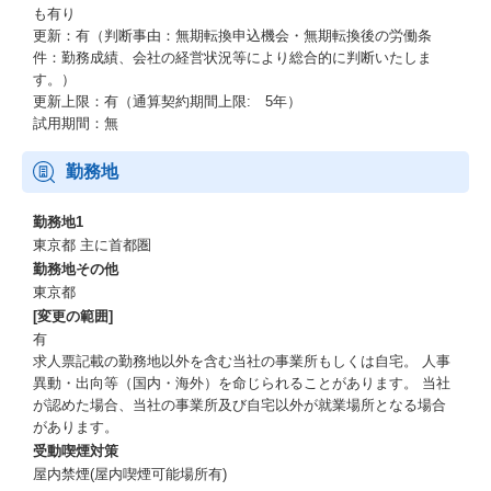
も有り
更新：有（判断事由：無期転換申込機会・無期転換後の労働条
件：勤務成績、会社の経営状況等により総合的に判断いたしま
す。）
更新上限：有（通算契約期間上限: 5年）
試用期間：無
勤務地
勤務地1
東京都 主に首都圏
勤務地その他
東京都
[変更の範囲]
有
求人票記載の勤務地以外を含む当社の事業所もしくは自宅。 人事
異動・出向等（国内・海外）を命じられることがあります。 当社
が認めた場合、当社の事業所及び自宅以外が就業場所となる場合
があります。
受動喫煙対策
屋内禁煙(屋内喫煙可能場所有)