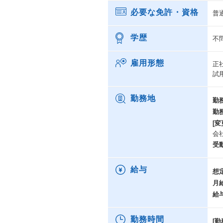
必要な免許・資格
普
学歴
不
雇用形態
正
試
勤務地
勤
勤
[変
会
受
給与
想
月
給
勤務時間
[勤