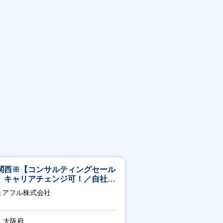
関西※【コンサルティングセール
】キャリアチェンジ可！／自社サ
ビス『シェアフル』の営業
ェアフル株式会社
大阪府