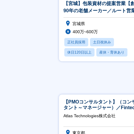
【宮城】包装資材の提案営業【
90年の老舗メーカー／ルート営
接客経験有りの方大歓迎】
宮城県
400万~600万
正社員採用
土日祝休み
休日120日以上
産休・育休あり
月残業20時間以内
【PMOコンサルタント】（コン
タント～マネージャー）／Fintec
領域／設立5年弱で上場
Atlas Technologies株式会社
東京都