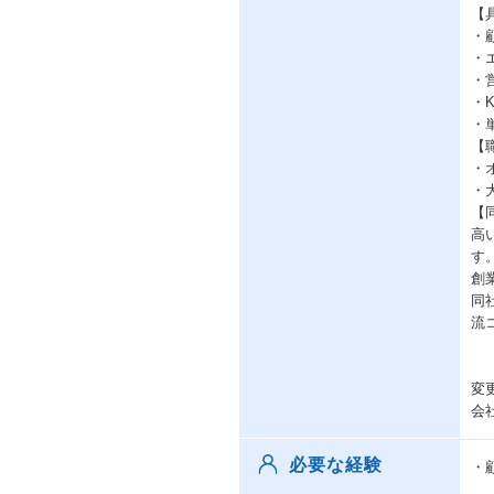
【
・
・
・
・
・
【
・
・
【
高
す
創
同
流
変
会
必要な経験
・