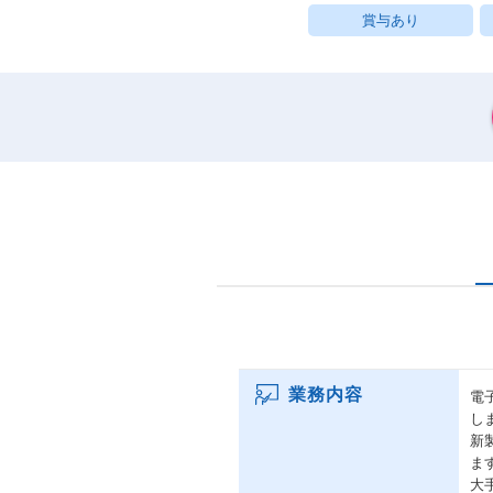
賞与あり
業務内容
電
し
新
ま
大