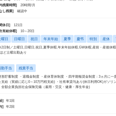
平均残業時間]
20時間/月
なし残業]
確認中
間休日]
121日
年次有給休暇]
10～20日
土曜日
日曜日
祝日
年末年始
夏季
慶弔
特別
産休
休2日制／土曜日,日曜日,祝日,夏季休暇,年末年始休暇,GW休暇,産前・産後休暇
回ほど土曜出勤あり
通勤手当
残業手当
財形貯蓄制度 ・退職金制度 ・産休育休制度 ・四半期報奨金制度：3ヵ月に
を支給（実績に応じ0～10万円程支給) ・社有車貸与あり(休日利用OK)ガソ
、全額企業負担社会保険完備（雇用・労災・健康・厚生年金)
給]
年1回
与]
年2回