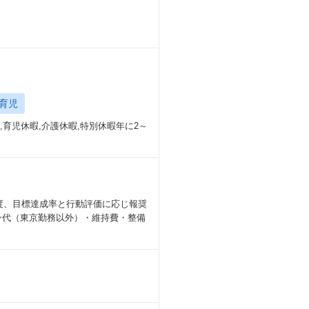
育児
,育児休暇,介護休暇,特別休暇年に2～
一度、目標達成率と行動評価に応じ報奨
リン代（東京勤務以外）・維持費・整備