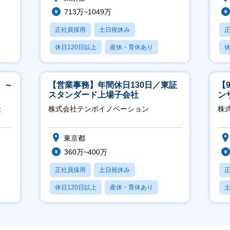
713万~1049万
正社員採用
土日祝休み
休日120日以上
産休・育休あり
休
月残業20時間以内
 ～
【営業事務】年間休日130日／東証
【
スタンダード上場子会社
ン
ー
社
株式会社テンポイノベーション
株式
東京都
360万~400万
正社員採用
土日祝休み
休日120日以上
産休・育休あり
賞与あり