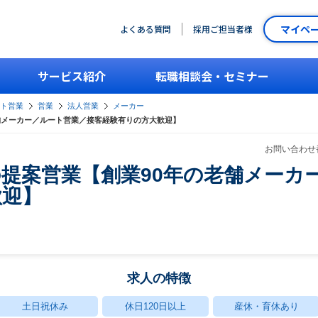
マイペ
よくある質問
採用ご担当者様
サービス紹介
転職相談会・セミナー
ント営業
営業
法人営業
メーカー
舗メーカー／ルート営業／接客経験有りの方大歓迎】
お問い合わせ番
提案営業【創業90年の老舗メーカ
歓迎】
求人の特徴
土日祝休み
休日120日以上
産休・育休あり