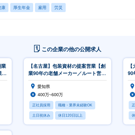
健康
厚生年金
雇用
労災
この企業の他の公開求人
創業
【名古屋】包装資材の提案営業【創
【
業／
業90年の老舗メーカー／ルート営業
9
／接客経験有りの方大歓迎】
接
愛知県
400万~600万
正社員採用
職種・業界未経験OK
土日祝休み
休日120日以上
休
産休・育休あり
月