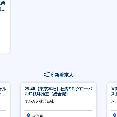
創業
業／
新着求人
サル
25-40【東京本社】社内SE/グローバ
※
h
ルIT戦略推進（総合職）
ス
ー
オルガノ株式会社
シ
東京都