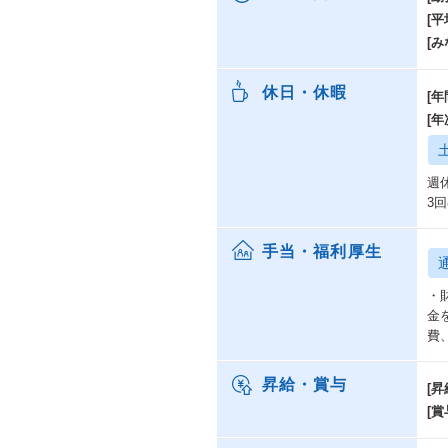
[
[み
休日・休暇
[年
[
週
3
手当・福利厚生
・
金
費
昇給・賞与
[昇
[賞