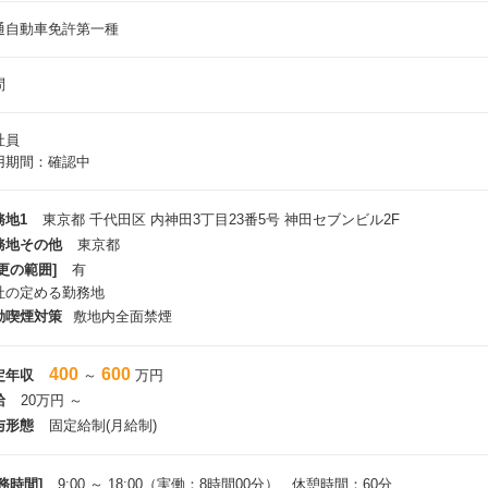
通自動車免許第一種
問
社員
用期間：確認中
務地1
東京都 千代田区 内神田3丁目23番5号 神田セブンビル2F
務地その他
東京都
更の範囲]
有
社の定める勤務地
動喫煙対策
敷地内全面禁煙
400
600
定年収
～
万円
給
20万円 ～
与形態
固定給制(月給制)
務時間]
9:00 ～ 18:00（実働：8時間00分） 休憩時間：60分