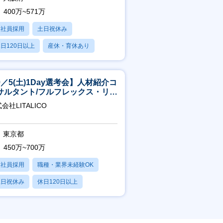
400万~571万
正社員採用
土日祝休み
日120日以上
産休・育休あり
賞与あり
9／5(土)1Day選考会】人材紹介コ
サルタント/フルフレックス・リモ
ト/育休最長6年取得可
会社LITALICO
東京都
450万~700万
正社員採用
職種・業界未経験OK
土日祝休み
休日120日以上
産休・育休あり