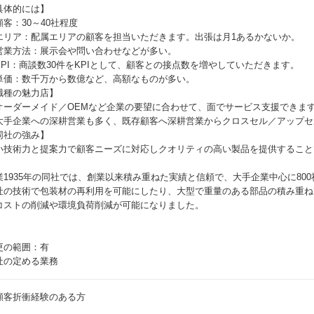
具体的には】
顧客：30～40社程度
エリア：配属エリアの顧客を担当いただきます。出張は月1あるかないか。
営業方法：展示会や問い合わせなどが多い。
KPI：商談数30件をKPIとして、顧客との接点数を増やしていただきます。
単価：数千万から数億など、高額なものが多い。
職種の魅力店】
オーダーメイド／OEMなど企業の要望に合わせて、面でサービス支援できま
大手企業への深耕営業も多く、既存顧客へ深耕営業からクロスセル／アップセ
同社の強み】
い技術力と提案力で顧客ニーズに対応しクオリティの高い製品を提供すること
。
業1935年の同社では、創業以来積み重ねた実績と信頼で、大手企業中心に80
社の技術で包装材の再利用を可能にしたり、大型で重量のある部品の積み重ね
コストの削減や環境負荷削減が可能になりました。
更の範囲：有
社の定める業務
顧客折衝経験のある方