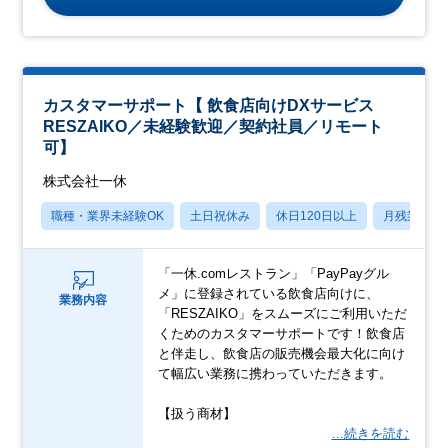
カスタマーサポート【 飲食店向けDXサービス
RESZAIKO／未経験歓迎／契約社員／リモート
可】
株式会社一休
職種・業界未経験OK
土日祝休み
休日120日以上
月残業20
「一休.comレストラン」「PayPayグル
メ」に登録されている飲食店向けに、
業務内容
「RESZAIKO」をスムーズにご利用いただ
くためのカスタマーサポートです！飲食店
と伴走し、飲食店の販売機会最大化に向け
て幅広い業務に携わっていただきます。
【扱う商材】
…続きを読む