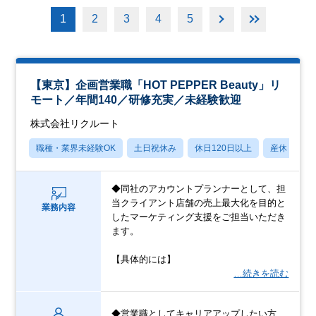
1
2
3
4
5
【東京】企画営業職「HOT PEPPER Beauty」リ
モート／年間140／研修充実／未経験歓迎
株式会社リクルート
職種・業界未経験OK
土日祝休み
休日120日以上
産休・育休
◆同社のアカウントプランナーとして、担
当クライアント店舗の売上最大化を目的と
業務内容
したマーケティング支援をご担当いただき
ます。
【具体的には】
…続きを読む
◆営業職としてキャリアアップしたい方