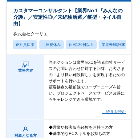
カスタマーコンサルタント【業界No.1『みんなの
介護』／安定性◎／未経験活躍／髪型・ネイル自
由】
株式会社クーリエ
正社員採用
土日祝休み
休日120日以上
業界未経験OK
産
同ポジションは業界No.1を誇る自社サービ
スのお問い合わせに対する回答、お客さま
業務内容
の「より良い施設探し」を実現するための
サポートを行います。
顧客接点の最前線でユーザーニーズを拾
い、プロジェクトベースでサービス改善に
もチャレンジできる環境です。
…続きを読む
◆営業や接客販売経験をお持ちの方
◆基本的なPCスキルをお持ちの方
対象となる方