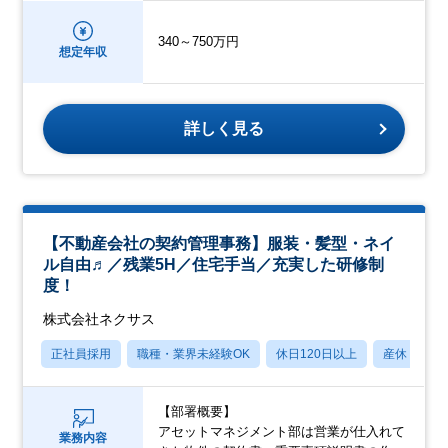
340～750万円
想定年収
詳しく見る
【不動産会社の契約管理事務】服装・髪型・ネイ
ル自由♬／残業5H／住宅手当／充実した研修制
度！
株式会社ネクサス
正社員採用
職種・業界未経験OK
休日120日以上
産休・育休
【部署概要】
アセットマネジメント部は営業が仕入れて
業務内容