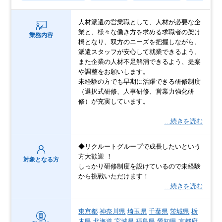
人材派遣の営業職として、人材が必要な企
業と、様々な働き方を求める求職者の架け
業務内容
橋となり、双方のニーズを把握しながら、
派遣スタッフが安心して就業できるよう、
また企業の人材不足解消できるよう、提案
や調整をお願いします。
未経験の方でも早期に活躍できる研修制度
（選択式研修、人事研修、営業力強化研
修）が充実しています。
…続きを読む
◆リクルートグループで成長したいという
方大歓迎 ！
対象となる方
しっかり研修制度を設けているので未経験
から挑戦いただけます！
…続きを読む
東京都
神奈川県
埼玉県
千葉県
茨城県
栃
木県
北海道
宮城県
福島県
愛知県
京都府