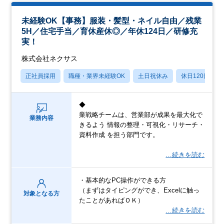
未経験OK【事務】服装・髪型・ネイル自由／残業
5H／住宅手当／育休産休◎／年休124日／研修充
実！
株式会社ネクサス
正社員採用
職種・業界未経験OK
土日祝休み
休日120日以上
◆
業戦略チームは、営業部が成果を最大化で
業務内容
きるよう 情報の整理・可視化・リサーチ・
資料作成 を担う部門です。
…続きを読む
・基本的なPC操作ができる方
（まずはタイピングができ、Excelに触っ
対象となる方
たことがあればＯＫ）
…続きを読む