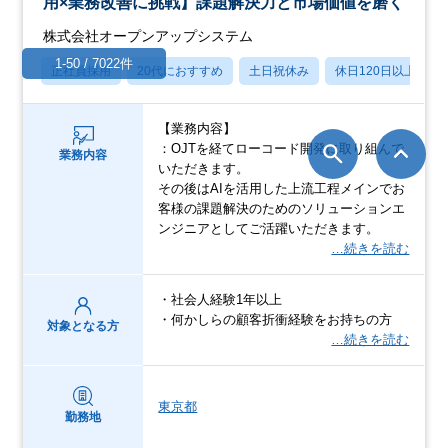
用×業務改善に挑戦】課題解決力と市場価値を磨く
株式会社オープンアップシステム
1-50 / 7022件
正社員採用
20代におすすめ
土日祝休み
休日120日以上
【業務内容】
：OJTを経てローコード開発に取り組んで
業務内容
いただきます。
その後はAIを活用した上流工程メインでお
客様の課題解決のためのソリューションエ
ンジニアとしてご活躍いただきます。
…続きを読む
・社会人経験1年以上
・何かしらの顧客折衝経験をお持ちの方
対象となる方
…続きを読む
東京都
勤務地