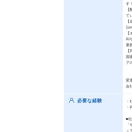
す
【
て
【
1
【
A
業
【
国
ア
変
会
必要な経験
・
・
■
「
＜