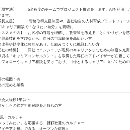
！
配属方法】 ：5名程度のチームでプロジェクト推進をします。AIを利用し
います。
成長支援】 ：資格取得支援制度や、当社独自の人材育成プラットフォーム
on1キャリア面談で「なりたい自分」を明確に
オススメの方】：お客様の課題を理解し、改善策を考えることにやりがいを感
Iや最新技術を学びながら、自分の市場価値を高めたい方
務改善や効率化に興味があり、仕組みづくりに挑戦したい方
同社の特徴】 ：同社はエンジニアが理想のキャリアを歩むための制度を充実
家資格「キャリアコンサルタント」を取得した専任のアドバイザーが在籍して
のフォローやキャリア相談を受けており、目標とするキャリアに近づくための
更の範囲：有
社の定める業務
社会人経験1年以上
何かしらの顧客折衝経験をお持ちの方
社風・カルチャー
やってみたい」を応援する、挑戦歓迎のカルチャー
アイデアを形にできる、オープンな環境＞