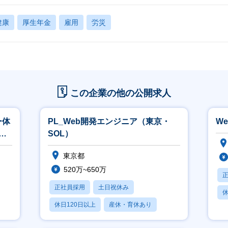
健康
厚生年金
雇用
労災
この企業の他の公開求人
ー体
PL_Web開発エンジニア（東京・
W
の
SOL）
東京都
520万~650万
正社員採用
土日祝休み
休
休日120日以上
産休・育休あり
月
月残業20時間以内