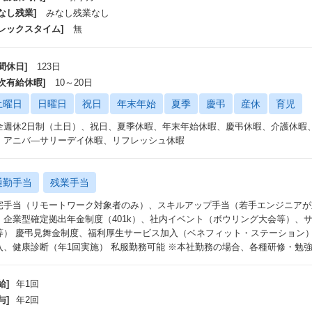
なし残業]
みなし残業なし
フレックスタイム]
無
間休日]
123日
年次有給休暇]
10～20日
土曜日
日曜日
祝日
年末年始
夏季
慶弔
産休
育児
全週休2日制（土日）、祝日、夏季休暇、年末年始休暇、慶弔休暇、介護休暇
、アニバ―サリーデイ休暇、リフレッシュ休暇
通勤手当
残業手当
宅手当（リモートワーク対象者のみ）、スキルアップ手当（若手エンジニアが
、企業型確定拠出年金制度（401k）、社内イベント（ボウリング大会等）、
等） 慶弔見舞金制度、福利厚生サービス加入（ベネフィット・ステーション）
入、健康診断（年1回実施） 私服勤務可能 ※本社勤務の場合、各種研修・勉強
給]
年1回
与]
年2回