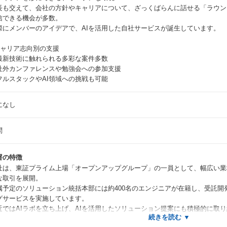
長も交えて、会社の方針やキャリアについて、ざっくばらんに話せる「ラウン
信できる機会が多数。
際にメンバーのアイデアで、AIを活用した自社サービスが誕生しています。
キャリア志向別の支援
最新技術に触れられる多彩な案件多数
社外カンファレンスや勉強会への参加支援
フルスタックやAI領域への挑戦も可能
になし
問
署の特徴
社は、東証プライム上場「オープンアップグループ」の一員として、幅広い業種
な取引を展開。
属予定のソリューション統括本部には約400名のエンジニアが在籍し、受託開
グサービスを実施しています。
近ではAIラボを立ち上げ、AIを活用したソリューション提案にも積極的に取