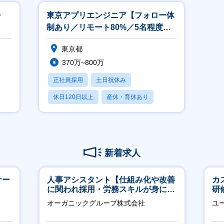
・
東京アプリエンジニア【フォロー体
制あり／リモート80%／5名程度の
チームで配属】
東京都
370万~800万
正社員採用
土日祝休み
休日120日以上
産休・育休あり
月残業20時間以内
新着求人
ナー
人事アシスタント【仕組み化や改善
カ
に関われ採用・労務スキルが身につ
研
く環境／年商120億円超の事業会
約
オーガニックグループ株式会社
ユ
社】