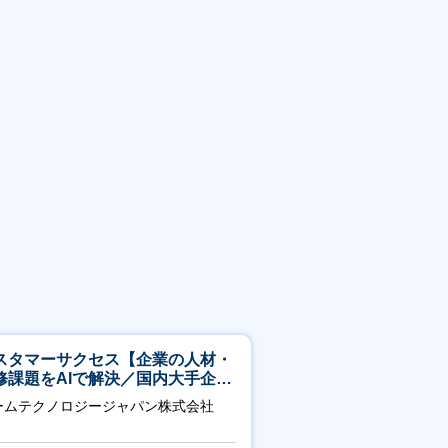
スタマーサクセス【企業の人材・
修課題をAIで解決／国内大手企業
3万社導入／フレックス可】
ームテクノロジージャパン株式会社