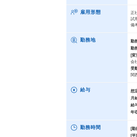
こ
雇用形態
正
・
試
・
備
・
勤務地
勤
勤
[変
会
受
関
給与
想
月
給
年
勤務時間
[勤
[