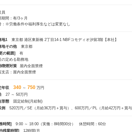
んな方におすすめ
社員
お客様の課題を理解し、改善策を考えることにやりがいを感じる方
用期間：有/3ヶ月
AIや最新技術を学びながら、自分の市場価値を高めたい方
考：※労働条件や福利厚生などは変更なし
業務改善や効率化に興味があり、仕組みづくりに挑戦したい方
務地1
東京都 港区東新橋 2丁目14-1 NBFコモディオ汐留3階【本社】
務地その他
東京都
更の範囲]
有
社の定める勤務地
動喫煙対策
屋内全面禁煙
西支店：屋内全面禁煙
340
750
定年収
～
万円
給
27 ～ 50万円
与形態
固定給制(月給制)
収例
520万円／SE（月給36万円＋賞与）、600万円／PL（月給42万円＋賞
務時間]
9:00 ～ 18:00（実働：8時間00分） 休憩時間：60分
平均残業時間]
12時間/月