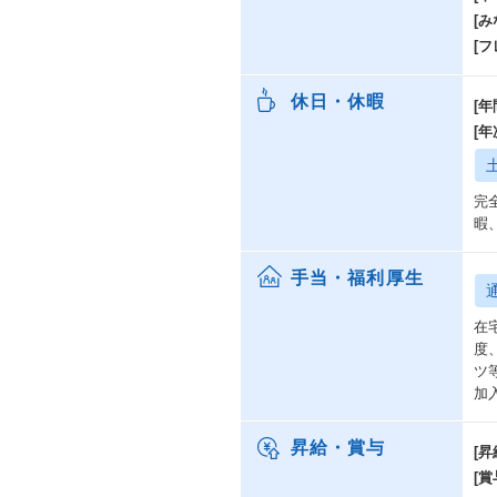
[み
[
休日・休暇
[年
[
完
暇
手当・福利厚生
在
度
ツ
加
昇給・賞与
[昇
[賞