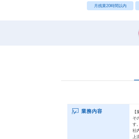
月残業20時間以内
業務内容
【
そ
す
社
上