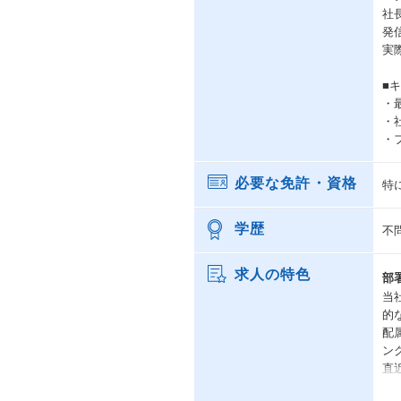
社
発
実
■
・
・
・
必要な免許・資格
特
学歴
不
求人の特色
部
当
的
配
ン
直