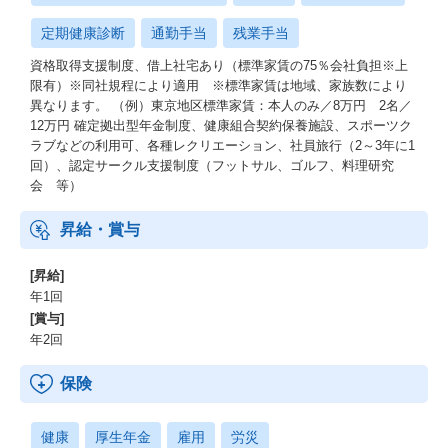
定期健康診断
通勤手当
残業手当
資格取得支援制度、借上社宅あり（標準家賃の75％会社負担※上
限有）※同社規程により適用 ※標準家賃は地域、家族数により
異なります。 （例）東京地区標準家賃：本人のみ／8万円 2名／
12万円 確定拠出型年金制度、健康組合契約保養施設、スポーツク
ラブなどの利用可、各種レクリエーション、社員旅行（2～3年に1
回）、認定サークル支援制度（フットサル、ゴルフ、料理研究
会 等）
昇給・賞与
[昇給]
年1回
[賞与]
年2回
保険
健康
厚生年金
雇用
労災