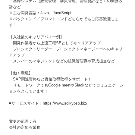
・基幹システム（販売管理、購買管理、管理会計など）の業務設
計など
※主な開発言語：Java、JavaScript
※バックエンド／フロントエンドどちらかでもご応募歓迎しま
す！
【入社後のキャリアパス一例】
・開発作業者から上流工程SEとしてキャリアアップ
・プロジェクトリーダー、プロジェクトマネージャーへのキャリ
アアップ
・メンバーのマネジメントなどの組織管理職や育成担当など
【働く環境】
・SAP関連資格など資格取得取得をサポート！
・リモートワークでもGoogle meetやSlackなどでコミュニケーシ
ョンをとっています！
■サービスサイト：https://www.solkyoso.biz/
変更の範囲：有
会社の定める業務