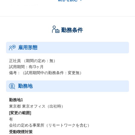
【技術評価制度】
技術評価制度を導入し、市場価値の高いエンジニア、人材育成す
る目的で、市場価値を反映した技術評価・処遇を行っています。
下記資格取得と活動／業務実績を基に評価し、技術評価手当を毎
勤務条件
月支給いたします。
【技術評価対象資格】※一例
雇用形態
◆応用情報技術者試験
◆SAP関連資格
◆Salesforce関連資格
正社員
（期間の定め：無）
◆Tableau関連資格
試用期間：有/3ヶ月
◆Tagetik関連資格
備考：（試用期間中の勤務条件：変更無）
など
勤務地
勤務地1
東京都 東京オフィス（出社時）
[変更の範囲]
有
会社の定める事業所（リモートワークを含む）
受動喫煙対策