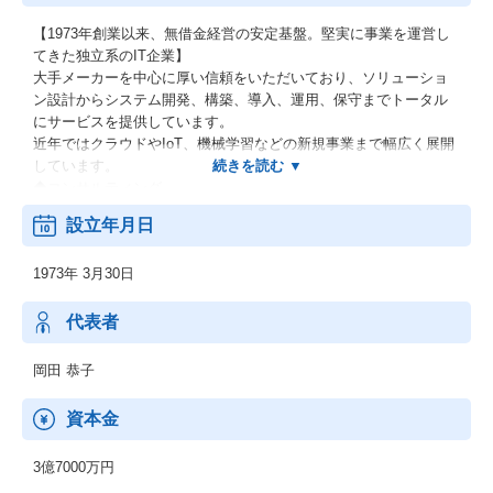
【1973年創業以来、無借金経営の安定基盤。堅実に事業を運営し
てきた独立系のIT企業】
大手メーカーを中心に厚い信頼をいただいており、ソリューショ
ン設計からシステム開発、構築、導入、運用、保守までトータル
にサービスを提供しています。
近年ではクラウドやIoT、機械学習などの新規事業まで幅広く展開
しています。
◆コンサルティング
◆インフラ構築・運用・保守
設立年月日
◆アプリケーション開発・保守・運用
◆データセンター運用
1973年 3月30日
◆サービスデスク
■■■トピックス■■■
代表者
◆CLOUD EXPO ASIA 2020 SINGAPORE 出展
◆AWS Cloud Express Roadshow 2020 in Kyoto 開催（KYOSO
岡田 恭子
主催）
資本金
3億7000万円