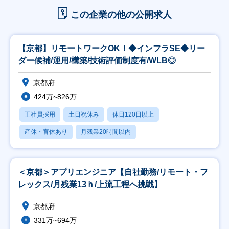
この企業の他の公開求人
【京都】リモートワークOK！◆インフラSE◆リー
ダー候補/運用/構築/技術評価制度有/WLB◎
京都府
424万~826万
正社員採用
土日祝休み
休日120日以上
産休・育休あり
月残業20時間以内
＜京都＞アプリエンジニア【自社勤務/リモート・フ
レックス/月残業13ｈ/上流工程へ挑戦】
京都府
331万~694万