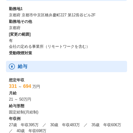
勤務地1
京都府 京都市中京区橋弁慶町227 第12長谷ビル2F
勤務地その他
京都府
[変更の範囲]
有
会社の定める事業所（リモートワークを含む）
受動喫煙対策
給与
想定年収
331
694
～
万円
月給
21 ～ 50万円
給与形態
固定給制(月給制)
年収例
27歳 年収395万 ／ 30歳 年収483万 ／ 35歳 年収606万
／ 40歳 年収698万