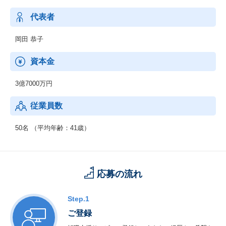
■■■トピックス■■■
代表者
◆CLOUD EXPO ASIA 2020 SINGAPORE 出展
◆AWS Cloud Express Roadshow 2020 in Kyoto 開催（KYOSO
岡田 恭子
主催）
資本金
3億7000万円
従業員数
50名 （平均年齢：41歳）
応募の流れ
Step.1
ご登録