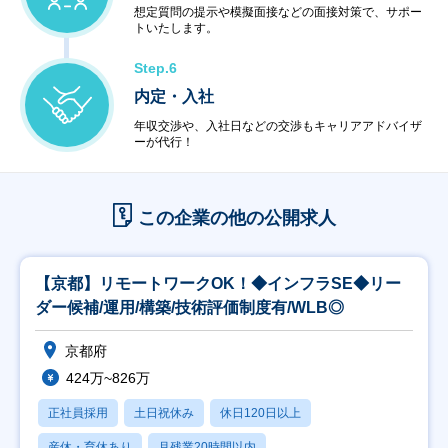
想定質問の提示や模擬面接などの面接対策で、サポー
トいたします。
Step.6
内定・入社
年収交渉や、入社日などの交渉もキャリアアドバイザ
ーが代行！
この企業の他の公開求人
【京都】リモートワークOK！◆インフラSE◆リー
ダー候補/運用/構築/技術評価制度有/WLB◎
京都府
424万~826万
正社員採用
土日祝休み
休日120日以上
産休・育休あり
月残業20時間以内