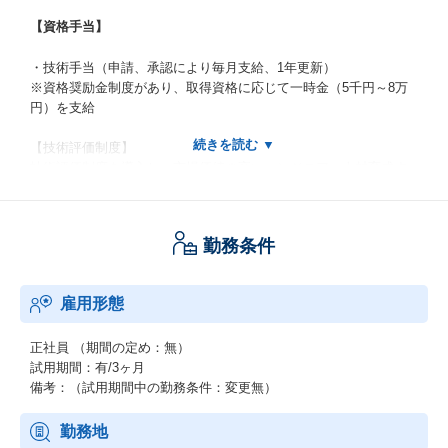
【資格手当】
・技術手当（申請、承認により毎月支給、1年更新）
※資格奨励金制度があり、取得資格に応じて一時金（5千円～8万
円）を支給
【技術評価制度】
技術評価制度を導入し、市場価値の高いエンジニア、人材育成す
る目的で、市場価値を反映した技術評価・処遇を行っています。
下記資格取得と活動／業務実績を基に評価し、技術評価手当を毎
月支給いたします。
勤務条件
【技術評価対象資格】※一例
◆ServiceNow認定資格
雇用形態
◆Microsoft Power Platform認定資格
◆Microsoft365認定資格
など
正社員
（期間の定め：無）
試用期間：有/3ヶ月
備考：（試用期間中の勤務条件：変更無）
勤務地