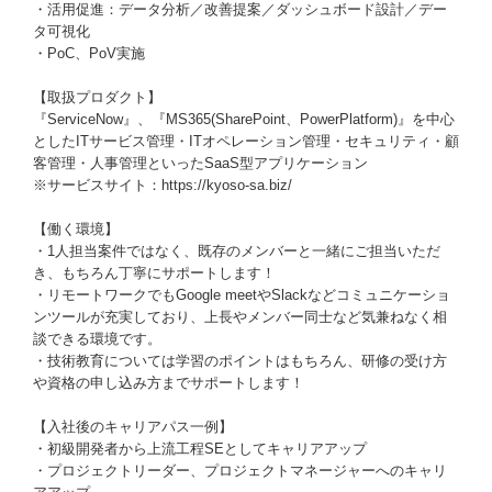
・活用促進：データ分析／改善提案／ダッシュボード設計／デー
タ可視化
・PoC、PoV実施
【取扱プロダクト】
『ServiceNow』、『MS365(SharePoint、PowerPlatform)』を中心
としたITサービス管理・ITオペレーション管理・セキュリティ・顧
客管理・人事管理といったSaaS型アプリケーション
※サービスサイト：https://kyoso-sa.biz/
【働く環境】
・1人担当案件ではなく、既存のメンバーと一緒にご担当いただ
き、もちろん丁寧にサポートします！
・リモートワークでもGoogle meetやSlackなどコミュニケーショ
ンツールが充実しており、上長やメンバー同士など気兼ねなく相
談できる環境です。
・技術教育については学習のポイントはもちろん、研修の受け方
や資格の申し込み方までサポートします！
【入社後のキャリアパス一例】
・初級開発者から上流工程SEとしてキャリアアップ
・プロジェクトリーダー、プロジェクトマネージャーへのキャリ