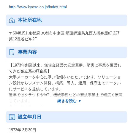
http://www.kyoso.co.jp/index.html
本社所在地
〒6048151 京都府 京都市中京区 蛸薬師通烏丸西入橋弁慶町 227
第12長谷ビル2F
事業内容
【1973年創業以来、無借金経営の安定基盤。堅実に事業を運営し
てきた独立系のIT企業】
大手メーカーを中心に厚い信頼をいただいており、ソリューショ
ン設計からシステム開発、構築、導入、運用、保守までトータル
にサービスを提供しています。
近年ではクラウドやIoT、機械学習などの新規事業まで幅広く展開
しています。
◆コンサルティング
◆インフラ構築・運用・保守
設立年月日
◆アプリケーション開発・保守・運用
◆データセンター運用
1973年 3月30日
◆サービスデスク