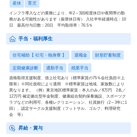
産休
育児
インフラ導入などの業務により、年2～3回程度休日や夜間帯の勤
務がある可能性があります（振替休日有） 入社半年経過時点：10
日 最高付与日数：20日 平均取得率：76.5％
手当・福利厚生
住宅補助【 社宅・独身寮 】
退職金
財形貯蓄制度
定期健康診断
通勤手当
残業手当
資格取得支援制度、借上社宅あり（標準家賃の75％会社負担※上
限有）※同社規程により適用 ※標準家賃は地域、家族数により
異なります。 （例）東京地区標準家賃：本人のみ／8万円 2名／
12万円 確定拠出型年金制度、健康組合契約保養施設、スポーツク
ラブなどの利用可、各種レクリエーション、社員旅行（2～3年に1
回）、認定サークル支援制度（フットサル、ゴルフ、料理研究
会 等）
昇給・賞与