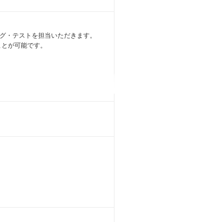
ング・テストを担当いただきます。
むことが可能です。
善をリード。顧客折衝や見積もり作成
専門領域（Webフロント、API／
ーション開発に携われます
の幅が広がります
ます