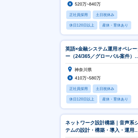
520万~840万
正社員採用
土日祝休み
休日120日以上
産休・育休あり
賞与あり
英語×金融システム運用オペレー
ー（24/365／グローバル案件）
★CTCグループ
神奈川県
410万~580万
正社員採用
土日祝休み
休日120日以上
産休・育休あり
月残業20時間以内
ネットワーク設計構築｜音声系
テムの設計・構築・導入・運用
（Cisco／Genesys Cloud