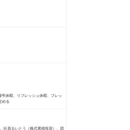
る制度あり
アップが可能
意
ーション環境
慶弔休暇、リフレッシュ休暇、フレッ
定める
ェクト管理を経験可能
、社員るいとう（株式累積投資）、団