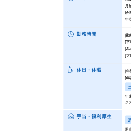
月
【
給
・
・
年
・
勤務時間
[勤
【
[
・
・
[み
・
[
【
休日・休暇
[年
・
・
[
・
【
年
・
ク
・
・
手当・福利厚生
退