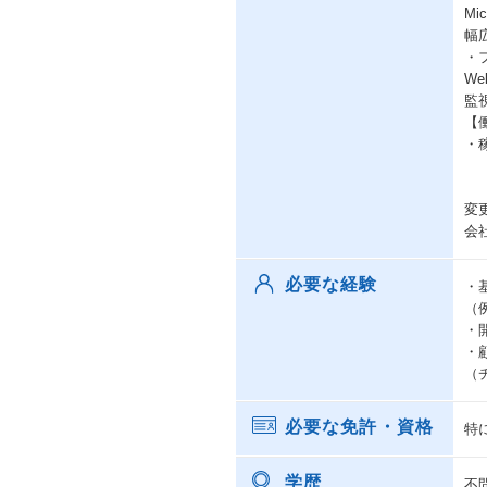
Mi
幅
・
We
監
【
・
変
会
必要な経験
・
（例
・
・
（
必要な免許・資格
特
学歴
不