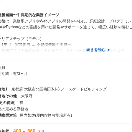
社後当面〜中長期的な業務イメージ
社後は、業務系アプリやWebアプリの開発を中心に、詳細設計・プログラミ
avaやPythonなどの言語を用いた開発やサポートを通じて、幅広い経験を積
ャリアステップ（モデル）
1年目：実装担当 → 小規模機能の主担当
務アプリの基本設計・実装を自走、レビュー参加、テスト設計の習得
2〜3年目：設計リード／モジュール責任者
機能要件（性能・セキュリティ）を含む基本／詳細設計、CI/CD・品質改
社員
参画
用期間：有/3ヶ月
3年目以降：プロジェクトリーダー／技術スペシャリスト
数機能の横断設計、リソース／進捗管理、標準化・テンプレート整備の推進。
ックエンド、M365）での社内ナレッジ展開
務地1
京都府 大阪市北区梅田3-1-3 ノースゲートビルディング
務地その他
大阪府
更の範囲]
有
件・業務の魅力/部署の雰囲気
社の定める勤務地
業務】
動喫煙対策
屋内禁煙(屋内喫煙可能場所有)
スクラッチ開発からローコード開発など、最新技術を活用した様々なアプリケ
要件定義から設計・開発・保守まで、エンドツーエンドで関われるためスキル
社内標準化や品質改善プロジェクトにも参画し、組織の基盤づくりに貢献でき
400
660
定年収
～
万円