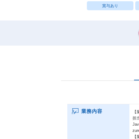
賞与あり
業務内容
【
担
Ja
z
【