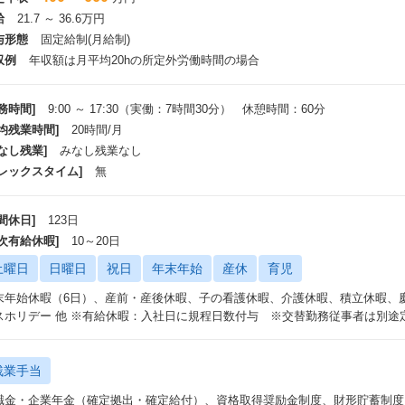
給
21.7 ～ 36.6万円
キャリアアップ】
与形態
固定給制(月給制)
Udemyなどのオンライン学習プラットフォームを活用し、自己学習を支援す
社内研修（CTCSキャリアステージ、OJTトレーナー制度）で体系的なスキル
収例
年収額は月平均20hの所定外労働時間の場合
将来的にはプロジェクトリーダーや技術スペシャリストへのキャリアパスを用
務時間]
9:00 ～ 17:30（実働：7時間30分） 休憩時間：60分
働き方】
平均残業時間]
20時間/月
出社とテレワークを併用したライフスタイルに合わせた柔軟な働き方が可能
稼働時間が適切に管理されており、プライベートとの両立がしやすい環境
なし残業]
みなし残業なし
チームでの情報共有を重視し、オンラインツールを活用した円滑なコミュニケ
フレックスタイム]
無
人柄・風土】
間休日]
123日
チームワークを重視し、互いに学び合う文化を醸成
新しい技術やアイデアを歓迎するオープンな風土
年次有給休暇]
10～20日
課題解決に前向きで、主体的に動ける人材を評価する環境
土曜日
日曜日
祝日
年末年始
産休
育児
会社／案件の規模感】
末年始休暇（6日）、産前・産後休暇、子の看護休暇、介護休暇、積立休暇、
大小さまざまなプロジェクトがあり、幅広い業界・領域の案件に携われます
スホリデー 他 ※有給休暇：入社日に規程日数付与 ※交替勤務従事者は別途
小規模案件ではスピード感を持って裁量を発揮、大規模案件では高度なプロジ
多様な案件を通じて、技術力とビジネス理解を同時に磨ける環境
残業手当
職金・企業年金（確定拠出・確定給付）、資格取得奨励金制度、財形貯蓄制度