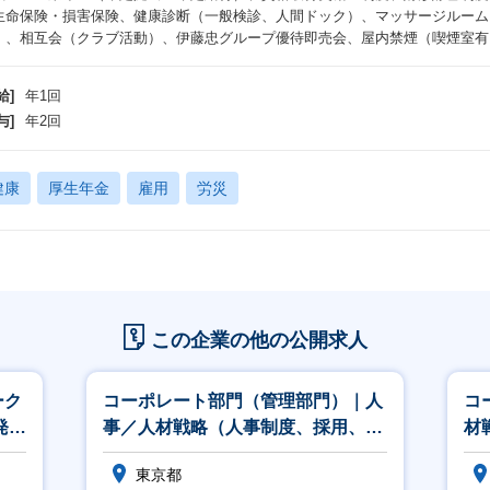
生命保険・損害保険、健康診断（一般検診、人間ドック）、マッサージルーム
）、相互会（クラブ活動）、伊藤忠グループ優待即売会、屋内禁煙（喫煙室有
給]
年1回
与]
年2回
健康
厚生年金
雇用
労災
この企業の他の公開求人
ーク
コーポレート部門（管理部門）｜人
コ
発
事／人材戦略（人事制度、採用、教
材
育、組織開発等）
グ
東京都