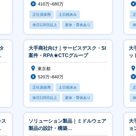
410万~680万
正社員採用
土日祝休み
休日120日以上
産休・育休あり
休
賞与あり
タ
大手商社向け｜サービスデスク・SI
大
案件・RPA★CTCグループ
ッ
層
東京都
520万~840万
正社員採用
土日祝休み
休日120日以上
産休・育休あり
休
月残業20時間以内
月
シス
ソリューション製品｜ミドルウェア
大
製品の設計・構築
ョ
（JP1/Zabbix/SKYSEA等）★CTC