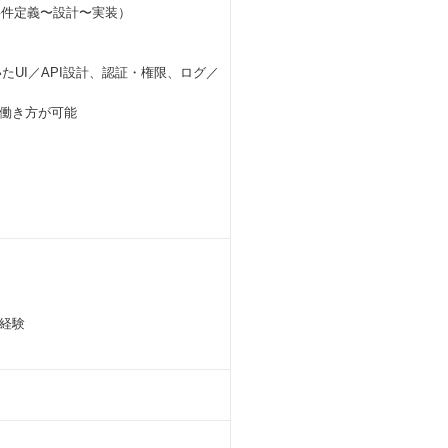
ロからの要件定義〜設計〜実装）
）を用いたUI／API設計、認証・権限、ログ／
働き方が可能
経験