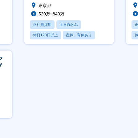
東京都
グル
520万~840万
正社員採用
土日祝休み
休日120日以上
産休・育休あり
休
賞与あり
月
フ
プ