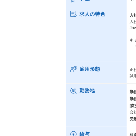
求人の特色
入
入
J
キ
・
業
・
非
雇用形態
正
に
試
・
複
バ
勤務地
勤
勤
[変
案
会
【
受
・
・
・
給与
想