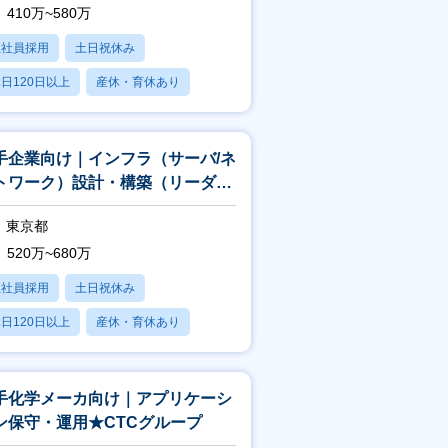
410万~580万
正社員採用
土日祝休み
日120日以上
産休・育休あり
賞与あり
手企業向け｜インフラ（サーバ/ネ
トワーク）設計・構築（リーダ
）★CTCグループ
東京都
520万~680万
正社員採用
土日祝休み
日120日以上
産休・育休あり
残業20時間以内
手化学メーカ向け｜アプリケーシ
ン保守・運用★CTCグループ