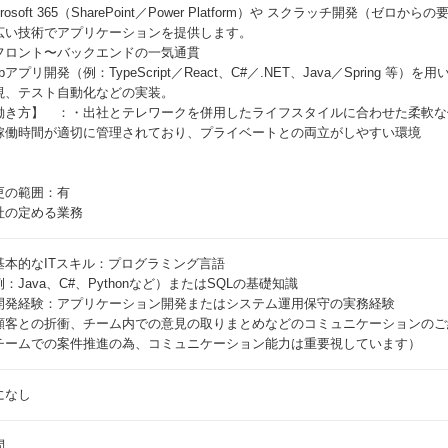
crosoft 365（SharePoint／Power Platform）や スクラッチ開発（ゼ
広い技術でアプリケーションを提供します。
フロント〜バックエンドの一気通貫
bアプリ開発（例：TypeScript／React、C#／.NET、Java／Spring 等
視、テスト自動化などの実装。
働き方】 ：・出社とテレワークを併用したライフスタイルに合わせた柔軟な
稼働時間が適切に管理されており、プライベートとの両立がしやすい環境
更の範囲：有
社の定める業務
基本的なITスキル：プログラミング言語
：Java、C#、Pythonなど）またはSQLの基礎知識
開発経験：アプリケーション開発またはシステム運用保守の実務経験
顧客との折衝、チーム内での意見の取りまとめなどのコミュニケーションのご
チームでの案件推進の為、コミュニケーション能力は重要視しています）
になし
問