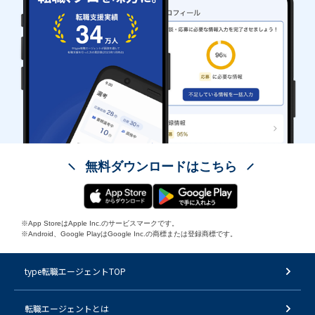
無料ダウンロードはこちら
※App StoreはApple Inc.のサービスマークです。
※Android、Google PlayはGoogle Inc.の商標または登録商標です。
type転職エージェントTOP
転職エージェントとは