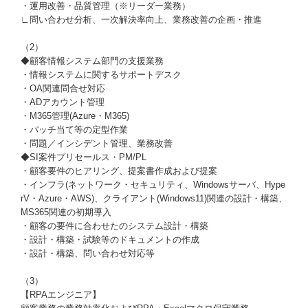
・運用改善・品質管理（※リーダー業務）
∟問い合わせ分析、一次解決率向上、業務改善の企画・推進
（2）
◆顧客情報システム部門の支援業務
・情報システムに関するサポートデスク
・OA関連問合せ対応
・ADアカウント管理
・M365管理(Azure・M365)
・パッチ当て等の定型作業
・問題／インシデント管理、業務改善
◆SI案件プリセールス・PM/PL
・顧客要件のヒアリング、提案書作成および提案
・インフラ(ネットワーク・セキュリティ、Windowsサーバ、Hype
rV・Azure・AWS)、クライアント(Windows11)関連の設計・構築、
MS365関連の初期導入
・顧客の要件に合わせたのシステム設計・構築
・設計・構築・試験等のドキュメントの作成
・設計・構築、問い合わせ対応等
（3）
【RPAエンジニア】