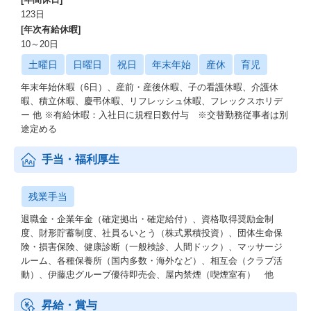
123日
[年次有給休暇]
10～20日
土曜日
日曜日
祝日
年末年始
産休
育児
年末年始休暇（6日）、産前・産後休暇、子の看護休暇、介護休
暇、積立休暇、慶弔休暇、リフレッシュ休暇、フレックスホリデ
ー 他 ※有給休暇：入社日に規程日数付与 ※交替勤務従事者は別
途定める
手当・福利厚生
残業手当
退職金・企業年金（確定拠出・確定給付）、資格取得奨励金制
度、財形貯蓄制度、社員るいとう（株式累積投資）、団体生命保
険・損害保険、健康診断（一般検診、人間ドック）、マッサージ
ルーム、各種保養所（国内多数・海外など）、相互会（クラブ活
動）、伊藤忠グループ優待即売会、屋内禁煙（喫煙室有） 他
昇給・賞与