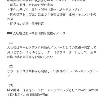
顧客業務の業務効率化およびRPA・Excelマクロ保守業務
・顧客の要件に合わせた要件定義
・要件に基づく、設計・開発（単体・結合テスト含む）
・開発標準および設計に基づく各種仕様書・運用ドキュメントの
作成
・開発後の維持・保守対応
### 入社後当面～中長期的な業務イメージ
（1）
入社後はサービスデスク対応のメンバーとしての業務を想定して
おりますが、ゆくゆくはリーダー（サブリーダー）として、全体
の取り纏めや推進をお願いしたい。
（2）
サポートデスク業務から開始し、SI案件のPL～PMへステップアッ
プ
（3）
RPA開発・保守をベースに、ステップアップとしてPowerPlatform
やDX製品への技術習得が可能。