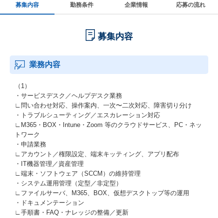
募集内容
勤務条件
企業情報
応募の流れ
募集内容
業務内容
（1）
・サービスデスク／ヘルプデスク業務
∟問い合わせ対応、操作案内、一次〜二次対応、障害切り分け
・トラブルシューティング／エスカレーション対応
∟M365・BOX・Intune・Zoom 等のクラウドサービス、PC・ネッ
トワーク
・申請業務
∟アカウント／権限設定、端末キッティング、アプリ配布
・IT機器管理／資産管理
∟端末・ソフトウェア（SCCM）の維持管理
・システム運用管理（定型／非定型）
∟ファイルサーバ、M365、BOX、仮想デスクトップ等の運用
・ドキュメンテーション
∟手順書・FAQ・ナレッジの整備／更新