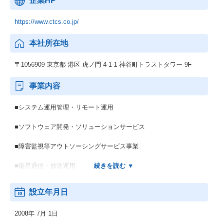
企業HP
https://www.ctcs.co.jp/
本社所在地
〒1056909 東京都 港区 虎ノ門 4-1-1 神谷町トラストタワー 9F
事業内容
■システム運用管理・リモート運用
■ソフトウェア開発・ソリューションサービス
■障害監視等アウトソーシングサービス事業
■衛星通信・放送運用
■システム運用設計・構築
設立年月日
■ハードウェア・ソフトウェアに関する技術的コンサルティング
2008年 7月 1日