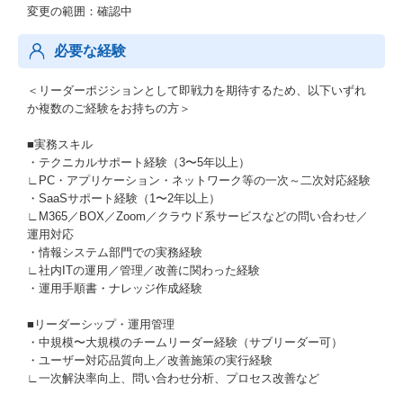
変更の範囲：確認中
必要な経験
＜リーダーポジションとして即戦力を期待するため、以下いずれ
か複数のご経験をお持ちの方＞
■実務スキル
・テクニカルサポート経験（3〜5年以上）
∟PC・アプリケーション・ネットワーク等の一次～二次対応経験
・SaaSサポート経験（1〜2年以上）
∟M365／BOX／Zoom／クラウド系サービスなどの問い合わせ／
運用対応
・情報システム部門での実務経験
∟社内ITの運用／管理／改善に関わった経験
・運用手順書・ナレッジ作成経験
■リーダーシップ・運用管理
・中規模〜大規模のチームリーダー経験（サブリーダー可）
・ユーザー対応品質向上／改善施策の実行経験
∟一次解決率向上、問い合わせ分析、プロセス改善など