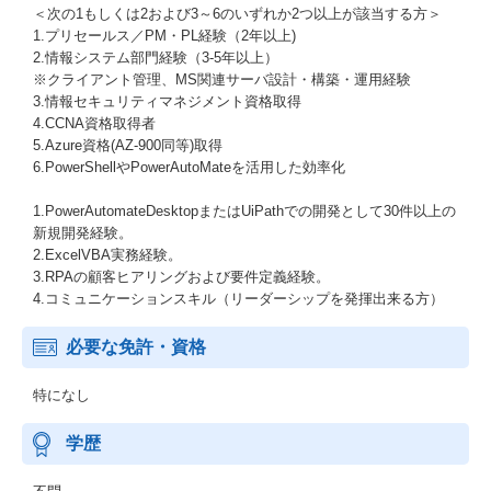
＜次の1もしくは2および3～6のいずれか2つ以上が該当する方＞
1.プリセールス／PM・PL経験（2年以上)
2.情報システム部門経験（3-5年以上）
※クライアント管理、MS関連サーバ設計・構築・運用経験
3.情報セキュリティマネジメント資格取得
4.CCNA資格取得者
5.Azure資格(AZ-900同等)取得
6.PowerShellやPowerAutoMateを活用した効率化
1.PowerAutomateDesktopまたはUiPathでの開発として30件以上の
新規開発経験。
2.ExcelVBA実務経験。
3.RPAの顧客ヒアリングおよび要件定義経験。
4.コミュニケーションスキル（リーダーシップを発揮出来る方）
必要な免許・資格
特になし
学歴