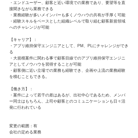
・エンドユーザー、顧客と近い環境での業務であり、要望等を直
接聞きながら業務できる
・業務経験が多いメインバーも多くノウハウの共有が手厚く可能
・経験スキルをベースとした組織レベルで取り組む顧客新規領域
へのチャレンジが可能
【キャリア】：
・アプリ維持保守エンジニアとして、PM、PLにチャレンジができ
る
・大規模案件に関わる事で顧客目線でのアプリ維持保守エンジニ
アとしてノウハウを習得することが可能
・顧客側に近い立場での業務も経験でき、企画や上流の業務経験
を積むこともできる。
【働き方】：
・案件によって若干の差はあるが、出社中心であるため、メンバ
ー同士はもちろん、上司や顧客とのコミュニケーションも日々活
発に行われている
変更の範囲：有
会社の定める業務