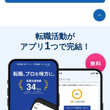
転職活動が
1
アプリ
つで完結！