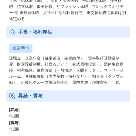
年末年始休暇（6日）、産前・産後休暇、子の看護休暇、介護休
暇、積立休暇、慶弔休暇、リフレッシュ休暇、フレックスホリデ
ー 他 ※有給休暇：入社日に規程日数付与 ※交替勤務従事者は別
途定める
手当・福利厚生
残業手当
退職金・企業年金（確定拠出・確定給付）、資格取得奨励金制
度、財形貯蓄制度、社員るいとう（株式累積投資）、団体生命保
険・損害保険、健康診断（一般検診、人間ドック）、マッサージ
ルーム、各種保養所（国内多数・海外など）、相互会（クラブ活
動）、伊藤忠グループ優待即売会、屋内禁煙（喫煙室有） 他
昇給・賞与
[昇給]
年1回
[賞与]
年2回