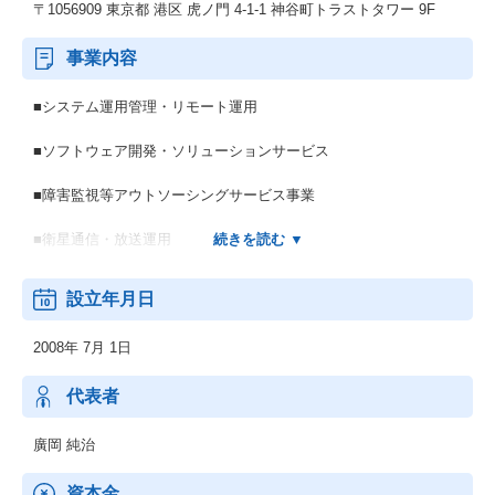
〒1056909 東京都 港区 虎ノ門 4-1-1 神谷町トラストタワー 9F
事業内容
■システム運用管理・リモート運用
■ソフトウェア開発・ソリューションサービス
■障害監視等アウトソーシングサービス事業
■衛星通信・放送運用
■システム運用設計・構築
設立年月日
■ハードウェア・ソフトウェアに関する技術的コンサルティング
2008年 7月 1日
代表者
廣岡 純治
資本金