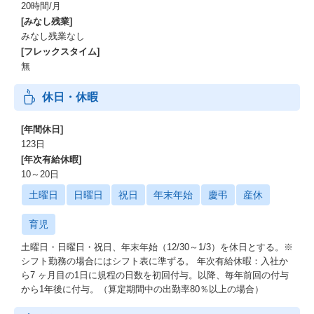
20時間/月
[みなし残業]
みなし残業なし
[フレックスタイム]
無
休日・休暇
[年間休日]
123日
[年次有給休暇]
10～20日
土曜日
日曜日
祝日
年末年始
慶弔
産休
育児
土曜日・日曜日・祝日、年末年始（12/30～1/3）を休日とする。※
シフト勤務の場合にはシフト表に準ずる。 年次有給休暇：入社か
ら7 ヶ月目の1日に規程の日数を初回付与。以降、毎年前回の付与
から1年後に付与。（算定期間中の出勤率80％以上の場合）