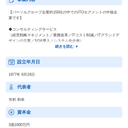
【パーソルグループ企業約150社の中でのITOセグメントの中核企
業です】
◆コンサルティングサービス
（経営戦略マネジメント／業務改革／ITコスト削減／ITグランドデ
ザインの立案／SOA導入／システム化企画）
◆システム基盤設計／構築サービス
（ビジネスプロセスの改善／コストダウン）
設立年月日
◆セールスマーケティングサービス
1977年 9月24日
（セールス・マーケティングBPOサービス）
※元BPOソリューションズが合併
代表者
市村 和幸
資本金
3億1000万円