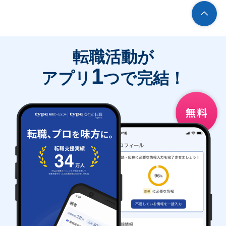
転職活動が
1
アプリ
つで完結！