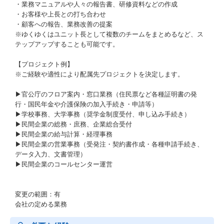
・業務マニュアルや人々の報告書、研修資料などの作成
・お客様や上長との打ち合わせ
・顧客への報告、業務改善の提案
※ゆくゆくはユニット長として複数のチームをまとめるなど、ス
テップアップすることも可能です。
【プロジェクト例】
※ご経験や適性により配属先プロジェクトを決定します。
▶官公庁のフロア案内・窓口業務（住民票など各種証明書の発
行・国民年金や介護保険の加入手続き・申請等）
▶学校事務、大学事務（奨学金制度受付、申し込み手続き）
▶民間企業の総務・庶務、企業総合受付
▶民間企業の給与計算・経理事務
▶民間企業の営業事務（受発注・契約書作成・各種申請手続き、
データ入力、文書管理）
▶民間企業のコールセンター運営
変更の範囲：有
会社の定める業務