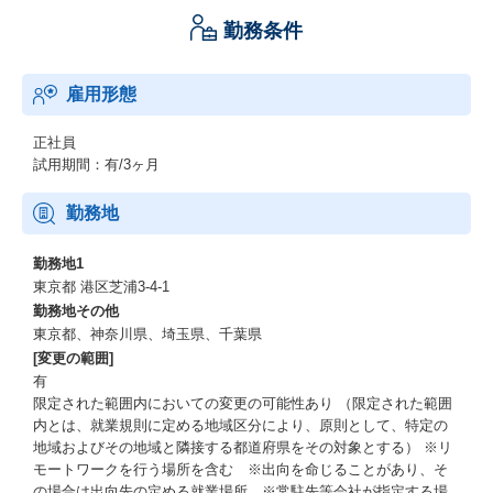
勤務条件
雇用形態
正社員
試用期間：有/3ヶ月
勤務地
勤務地1
東京都 港区芝浦3-4-1
勤務地その他
東京都、神奈川県、埼玉県、千葉県
[変更の範囲]
有
限定された範囲内においての変更の可能性あり （限定された範囲
内とは、就業規則に定める地域区分により、原則として、特定の
地域およびその地域と隣接する都道府県をその対象とする） ※リ
モートワークを行う場所を含む ※出向を命じることがあり、そ
の場合は出向先の定める就業場所 ※常駐先等会社が指定する場