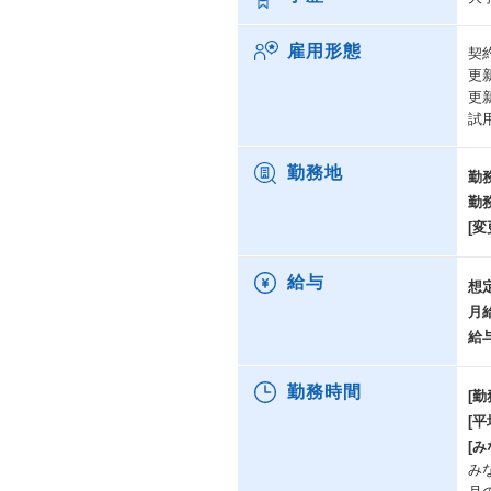
雇用形態
契
更
更
試
勤務地
勤
勤
[変
給与
想
月
給
勤務時間
[勤
[
[み
み