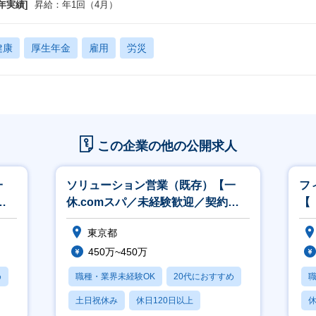
年実績]
昇給：年1回（4月）
健康
厚生年金
雇用
労災
この企業の他の公開求人
一
ソリューション営業（既存）【一
フ
社
休.comスパ／未経験歓迎／契約社
【
員／週2リモート可】
「
東京都
可
450万~450万
め
職種・業界未経験OK
20代におすすめ
土日祝休み
休日120日以上
休