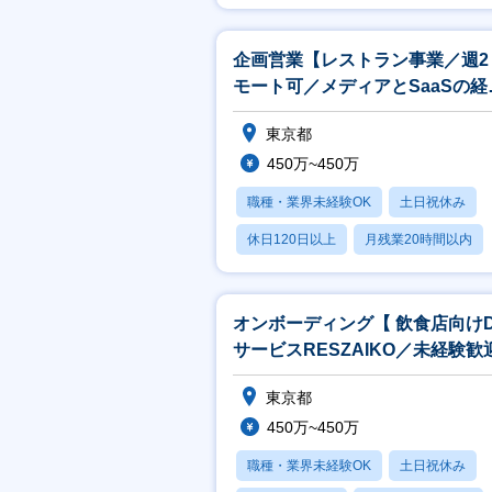
月残業20時間以内
企画営業【レストラン事業／週2
モート可／メディアとSaaSの経
が積める／契約社員】
東京都
450万~450万
職種・業界未経験OK
土日祝休み
休日120日以上
月残業20時間以内
転勤なし
オンボーディング【 飲食店向け
サービスRESZAIKO／未経験歓
契約社員／リモート可】
東京都
450万~450万
職種・業界未経験OK
土日祝休み