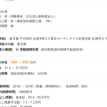
約社員
新：有（判断事由：正社員公募制度あり）
新上限：有（通算契約期間上限: 3年）
用期間：無
務地1
東京都 千代田区 紀尾井町1-3 東京ガーデンテラス紀尾井町 紀尾井タワ
務地その他
東京都
更の範囲]
無
受動喫煙対策
屋内禁煙(屋内喫煙可能場所有)
450
450
定年収
～
万円
給
37.5 ～ 37.5万円
与形態
固定給制(年俸制） 12分割
務時間]
10:00 ～ 19:00（実働：8時間00分） 休憩時間：60分
平均残業時間]
15時間/月
なし残業]
基本給：30.4～30.4万円
なし残業手当額：7.1～7.1万円