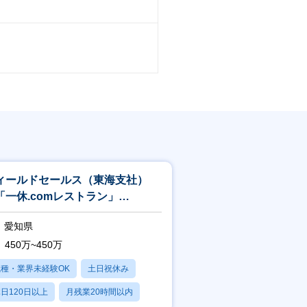
ィールドセールス（東海支社）
「一休.comレストラン」
PayPayグルメ」／週2リモート
愛知県
】
450万~450万
職種・業界未経験OK
土日祝休み
日120日以上
月残業20時間以内