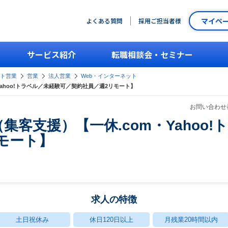
マイペ
よくある質問
採用ご担当者様
サービス紹介
転職相談会・セミナー
ント営業
営業
法人営業
Web・インターネット
ahoo!トラベル／未経験可／契約社員／週2リモート】
お問い合わせ番
客支援）【一休.com・Yahoo
モート】
求人の特徴
土日祝休み
休日120日以上
月残業20時間以内