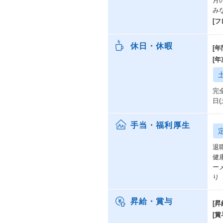
月
み
[
休日・休暇
[年
[
完
日
手当・福利厚生
退
健
ー
り
昇給・賞与
[昇
[賞