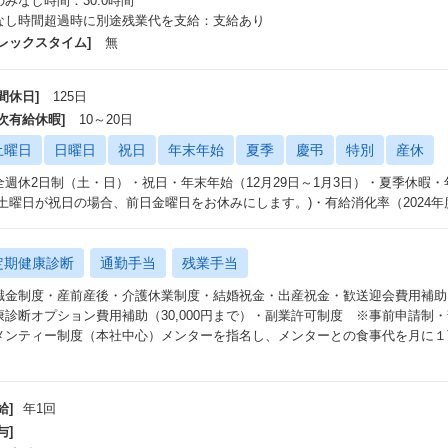
のみなし時間：30.0時間
なし時間超過時に別途残業代を支給：支給あり
フレックスタイム]
無
間休日]
125日
年次有給休暇]
10～20日
土曜日
日曜日
祝日
年末年始
夏季
慶弔
特別
産休
全週休2日制（土・日）・祝日・年末年始（12月29日～1月3日）・夏季休暇
(土曜日が祝日の場合、前日金曜日をお休みにします。)・有給消化率（2024年度
定期健康診断
通勤手当
残業手当
職金制度・産前産後・介護休業制度・結婚祝金・出産祝金・歓送迎会費用補助
康診断オプション費用補助（30,000円まで）・副業許可制度 ※事前申請制
メンティー制度（本社中心）メンターを指名し、メンターとの食事代を月に１
給]
年1回
与]