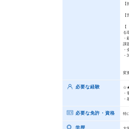
【
【
【
る
・
課
・
・3
変
必要な経験
☆
・
・
必要な免許・資格
特
学歴
大