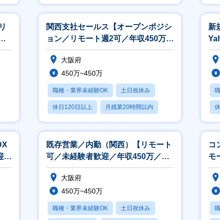
月残業20時間以内
リ
関西支社セールス【オープンポジシ
新
験
ョン／リモート週2可／年収450万～
Y
／契約社員】
約
大阪府
450万~450万
職種・業界未経験OK
土日祝休み
休日120日以上
月残業20時間以内
休
転勤なし
DX
既存営業／内勤（関西）【リモート
コ
迎／
可／未経験者歓迎／年収450万／一
モ
休.comレストラン】
万
大阪府
450万~450万
職種・業界未経験OK
土日祝休み