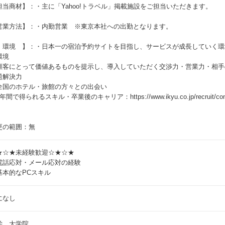
担当商材】：・主に「Yahoo!トラベル」掲載施設をご担当いただきます。
営業方法】：・内勤営業 ※東京本社への出勤となります。
 環境 】：・日本一の宿泊予約サイトを目指し、サービスが成長していく環
環境
顧客にとって価値あるものを提示し、導入していただく交渉力・営業力・相手
題解決力
全国のホテル・旅館の方々との出会い
年間で得られるスキル・卒業後のキャリア：https://www.ikyu.co.jp/recruit/cont
更の範囲：無
★☆★未経験歓迎☆★☆★
電話応対・メール応対の経験
基本的なPCスキル
になし
学 大学院