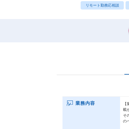
リモート勤務応相談
業務内容
【
載
そ
の