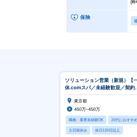
[昨
保険
ソリューション営業（新規）【
休.comスパ／未経験歓迎／契約
員／リモート可】
東京都
450万~450万
職種・業界未経験OK
20代におすす
土日祝休み
休日120日以上