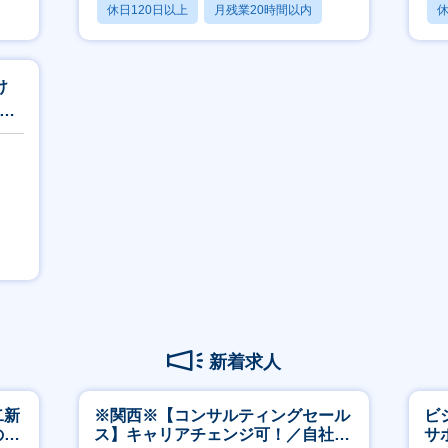
休日120日以上
月残業20時間以内
休
転勤なし
け
験歓
新着求人
二新
※関西※【コンサルティングセール
ビ
のマ
ス】キャリアチェンジ可！／自社サ
サ