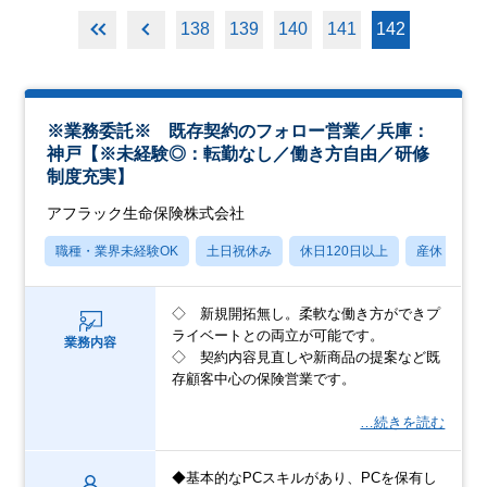
138
139
140
141
142
※業務委託※ 既存契約のフォロー営業／兵庫：
神戸【※未経験◎：転勤なし／働き方自由／研修
制度充実】
アフラック生命保険株式会社
職種・業界未経験OK
土日祝休み
休日120日以上
産休・育休
◇ 新規開拓無し。柔軟な働き方ができプ
ライベートとの両立が可能です。
業務内容
◇ 契約内容見直しや新商品の提案など既
存顧客中心の保険営業です。
…続きを読む
◆基本的なPCスキルがあり、PCを保有し