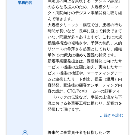
満足度の向上を実現する「デジスマ診療」
業務内容
のさらなる拡大のため、大規模クリニッ
ク・病院向けのデジスマ事業開発に取り組
んで頂きます。
大規模クリニック・病院では、患者の待ち
時間が長いなど、長年に亘って解決できて
いない問題が多々ありますが、これは大規
模組織構造の複雑さや、予算の制約、人的
リソースの希薄さを起因としており、組織
単体での解決は極めて困難な状況です。
新規事業開発担当は、課題解決に向けたサ
ービス・機能の企画に加え、実装したサー
ビス・機能の検証や、マーケティングチー
ムと連携したリード創出、提案（運用）内
容開発、受注後の顧客オンボーディング内
容の設計、CTO/PdMチームへの顧客フィ
ードバックの伝達など、事業の上流から下
流における各重要工程に携わり、影響力を
発揮して頂けます。
…続きを読む
将来的に事業責任者を目指したい方