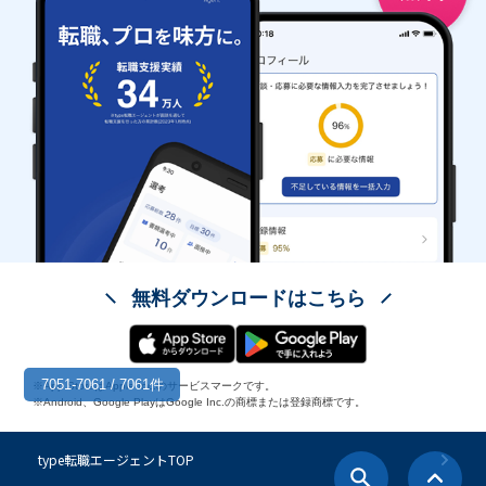
無料ダウンロードはこちら
7051-7061 / 7061件
※App StoreはApple Inc.のサービスマークです。
※Android、Google PlayはGoogle Inc.の商標または登録商標です。
type転職エージェントTOP