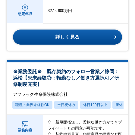
327～600万円
想定年収
詳しく見る
※業務委託※ 既存契約のフォロー営業／静岡：
浜松【※未経験◎：転勤なし／働き方選択可／研
修制度充実】
アフラック生命保険株式会社
職種・業界未経験OK
土日祝休み
休日120日以上
産休・育休
◇ 新規開拓無し。柔軟な働き方ができプ
ライベートとの両立が可能です。
業務内容
◇ 契約内容見直しや新商品の提案など既