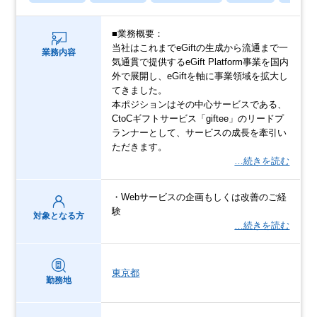
■業務概要：
当社はこれまでeGiftの生成から流通まで一
業務内容
気通貫で提供するeGift Platform事業を国内
外で展開し、eGiftを軸に事業領域を拡大し
てきました。
本ポジションはその中心サービスである、
CtoCギフトサービス「giftee」のリードプ
ランナーとして、サービスの成長を牽引い
ただきます。
…続きを読む
・Webサービスの企画もしくは改善のご経
験
対象となる方
…続きを読む
東京都
勤務地