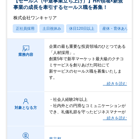
【セールス（中途事業立ち上げ）】HR領域×新規
事業の成長を牽引するセールス職を募集！
株式会社ワンキャリア
正社員採用
土日祝休み
休日120日以上
産休・育休あり
企業の最も重要な投資領域のひとつである
「人材採用」。
業務内容
創業5年で新卒マーケット最大級のクチコ
ミサービスを創りあげた同社にて
新サービスのセールス職を募集いたしま
す。
…続きを読む
・社会人経験2年以上
・社内外との円滑なコミュニケーションが
対象となる方
でき、礼儀礼節を守ったビジネスマナーが
…続きを読む
東京都