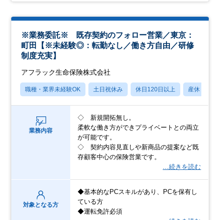
※業務委託※ 既存契約のフォロー営業／東京：
町田【※未経験◎：転勤なし／働き方自由／研修
制度充実】
アフラック生命保険株式会社
職種・業界未経験OK
土日祝休み
休日120日以上
産休・育休
◇ 新規開拓無し。
柔軟な働き方ができプライベートとの両立
業務内容
が可能です。
◇ 契約内容見直しや新商品の提案など既
存顧客中心の保険営業です。
…続きを読む
◆基本的なPCスキルがあり、PCを保有し
ている方
対象となる方
◆運転免許必須