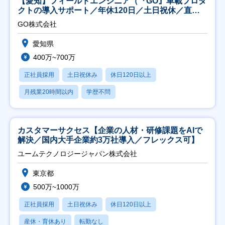
【愛知】フィールドエンジニア（『GO』車載プロダ
クトの導入サポート／年休120日／土日祝休／直行
直帰
GO株式会社
愛知県
400万~700万
正社員採用
土日祝休み
休日120日以上
月残業20時間以内
学歴不問
カスタマーサクセス【企業の人材・研修課題をAIで
解決／国内大手企業約3万社導入／フレックス可】
ユームテクノロジージャパン株式会社
東京都
500万~1000万
正社員採用
土日祝休み
休日120日以上
産休・育休あり
転勤なし