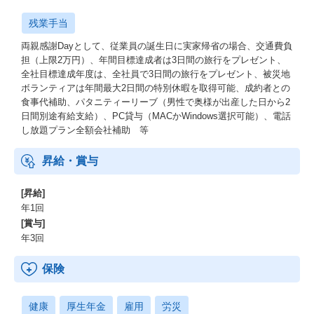
残業手当
両親感謝Dayとして、従業員の誕生日に実家帰省の場合、交通費負
担（上限2万円）、年間目標達成者は3日間の旅行をプレゼント、
全社目標達成年度は、全社員で3日間の旅行をプレゼント、被災地
ボランティアは年間最大2日間の特別休暇を取得可能、成約者との
食事代補助、パタニティーリーブ（男性で奥様が出産した日から2
日間別途有給支給）、PC貸与（MACかWindows選択可能）、電話
し放題プラン全額会社補助 等
昇給・賞与
[昇給]
年1回
[賞与]
年3回
保険
健康
厚生年金
雇用
労災