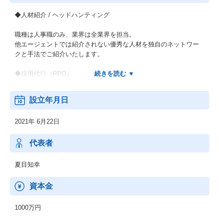
◆人材紹介 / ヘッドハンティング
職種は人事職のみ、業界は全業界を担当。
他エージェントでは紹介されない優秀な人材を独自のネットワー
クと手法でご紹介いたします。
◆採用代行（RPO）
採用コストの削減、一時的な人員不足の解消など、企業内人事の
設立年月日
採用業務を請け負います。
2021年 6月22日
◆採用コンサルティング
エージェントを使わず、自社内の採用担当だけで採用を成功させ
代表者
たい、
ダイレクトリクルーティングでの採用割合を増やしたいなどのご
夏目知幸
要望にお答えします。
資本金
1000万円