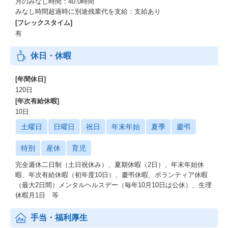
月のみなし時間：40.0時間
みなし時間超過時に別途残業代を支給：支給あり
[フレックスタイム]
有
休日・休暇
[年間休日]
120日
[年次有給休暇]
10日
土曜日
日曜日
祝日
年末年始
夏季
慶弔
特別
産休
育児
完全週休二日制（土日祝休み）、夏期休暇（2日）、年末年始休
暇、年次有給休暇（初年度10日）、慶弔休暇、ボランティア休暇
（最大2日間）メンタルヘルスデー（毎年10月10日は公休）、生理
休暇月1日 等
手当・福利厚生