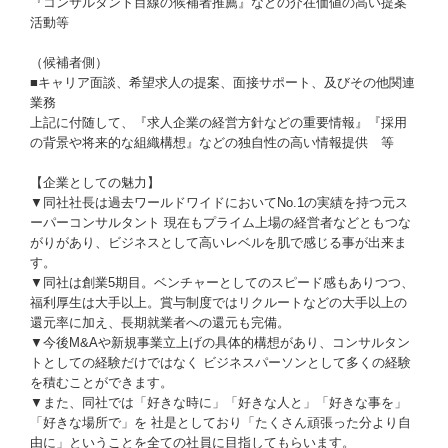
『コンサルタント目線の候補者推薦』などの介在価値の高い提案
活動等
（候補者側）
■キャリア面談、希望求人の提案、面接サポート、及びその他関連
業務
上記に付随して、『求人企業の経営方針などの重要情報』『採用
の背景や将来的な組織構想』などの独自性の高い情報提供 等
【企業としての魅力】
▼同社社長は過去ワールドワイドにおいてNo.1の実績を持つ元ス
ーパーコンサルタント 現在もプライム上場の経営者などともつな
がりがあり、ビジネスとして高いレベルを肌で感じる事が出来ま
す。
▼同社は創業5期目。ベンチャーとしてのスピード感もありつつ、
福利厚生は大手以上。賞与制度ではリクルートなどの大手以上の
還元率に加え、長期就業者への還元も完備。
▼今後M&Aや新規事業立上げの具体的構想があり、コンサルタン
トとしての経験だけではなく ビジネスパーソンとして多くの経験
を積むことができます。
▼また、同社では「好きな時に」「好きな人と」「好きな事を」
「好きな場所で」を 社是としており「たくさん頑張った分より自
由に」ということを全ての社員に目指してもらいます。