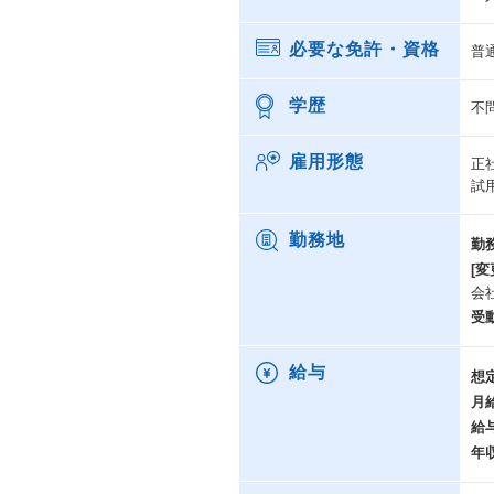
必要な免許・資格
普
学歴
不
雇用形態
正
試
勤務地
勤
[変
会
受
給与
想
月
給
年