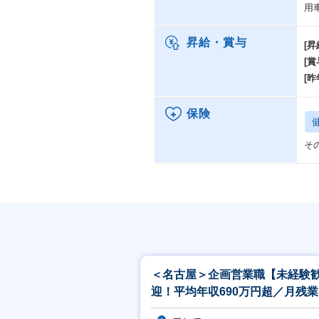
用
昇給・賞与
[昇
[賞
[昨
保険
そ
＜名古屋＞企画営業職【未経験
迎！平均年収690万円超／月残
なめ／東証プライムGの安定基