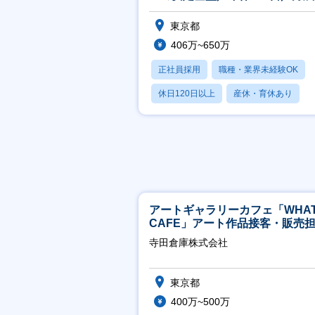
少なめ】
東京都
406万~650万
正社員採用
職種・業界未経験OK
休日120日以上
産休・育休あり
賞与あり
アートギャラリーカフェ「WHA
CAFE」アート作品接客・販売
※アート領域未経験可
寺田倉庫株式会社
東京都
400万~500万