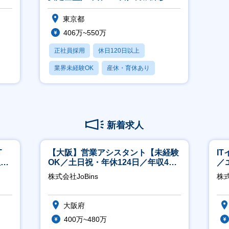
め】
東京都
406万~550万
正社員採用
休日120日以上
業界未経験OK
産休・育休あり
賞与あり
新着求人
T
【大阪】営業アシスタント【未経験
I
担当
OK／土日祝・年休124日／年収400
／
万～／転勤なし】
ジ
株式会社JoBins
株
大阪府
400万~480万