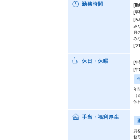
勤務時間
[勤
[
[み
みな
月
み
[
休日・休暇
[年
[
年
（
休日
手当・福利厚生
資
務