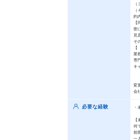
（
（
約
【
密
見
そ
【
業
専
キ
変
会
必要な経験
・
【
何
前
一