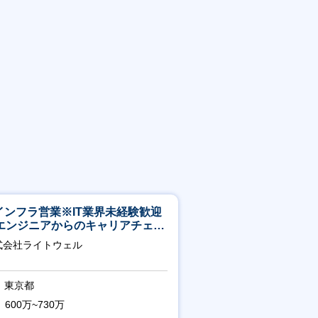
Tインフラ営業※IT業界未経験歓迎
エンジニアからのキャリアチェン
可※【週3～4日リモート可能】
式会社ライトウェル
東京都
600万~730万