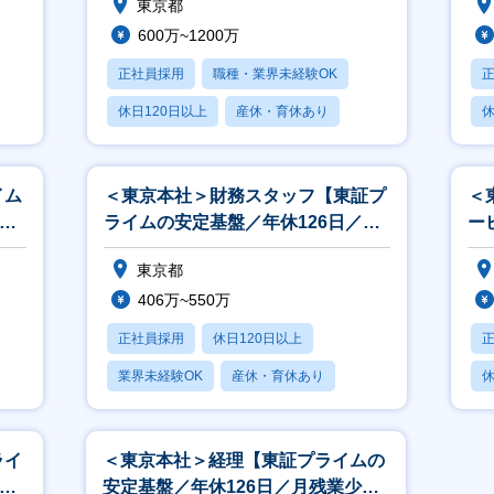
東京都
600万~1200万
正社員採用
職種・業界未経験OK
休日120日以上
産休・育休あり
休
賞与あり
イム
＜東京本社＞財務スタッフ【東証プ
＜
業少
ライムの安定基盤／年休126日／月
ー
残業少なめ】
／
東京都
406万~550万
正社員採用
休日120日以上
業界未経験OK
産休・育休あり
休
賞与あり
ライ
＜東京本社＞経理【東証プライムの
残業
安定基盤／年休126日／月残業少な