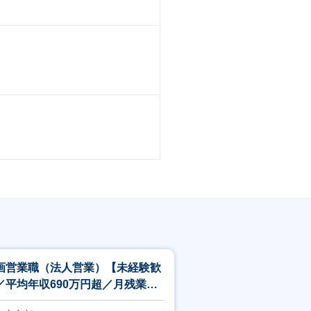
画営業職（法人営業）【未経験歓
／平均年収690万円超／月残業少
め／東証プライムGの安定基盤】