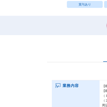
賞与あり
業務内容
【
【
（
（
周