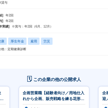
車貸与
給]
年2回
与]
年2回
年実績]
※賞与：年2回（6月、12月）
健康
厚生年金
雇用
労災
の他：定期健康診断
この企業の他の公開求人
歓
企画営業職【経験者向け／用地仕入
企
業少
れから企画、販売戦略を練る花形営
迎
盤】
業／残業25時間以内／年休125日】
な