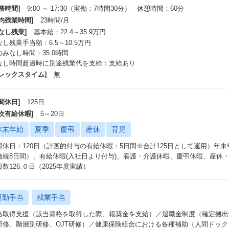
務時間]
9:00 ～ 17:30（実働：7時間30分） 休憩時間：60分
平均残業時間]
23時間/月
なし残業]
基本給：22.4～35.9万円
し残業手当額：6.5～10.5万円
のみなし時間：35.0時間
なし時間超過時に別途残業代を支給：支給あり
フレックスタイム]
無
間休日]
125日
年次有給休暇]
5～20日
年末年始
夏季
慶弔
産休
育児
間休日：120日（計画的付与の有給休暇：5日間※合計125日として運用）年
連続8日間）、有給休暇(入社日より付与)、看護・介護休暇、慶弔休暇、産休・
数126.０日（2025年度実績）
通勤手当
残業手当
格取得支援（該当資格を取得した際、報奨金を支給）／退職金制度（確定拠出
研修、階層別研修、OJT研修）／健康保険組合における各種補助（人間ドッ