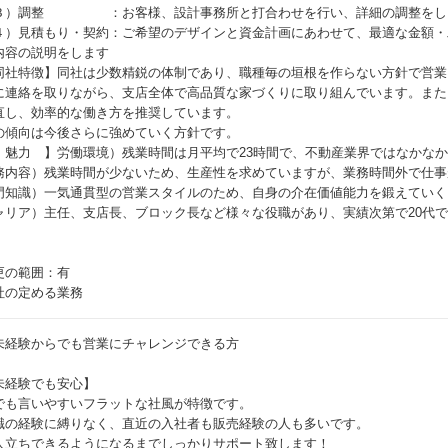
３）調整 ：お客様、設計事務所と打合わせを行い、詳細の調整をします
４）見積もり・契約：ご希望のデザインと資金計画にあわせて、最適な金額・
内容の説明をします
同社特徴】同社は少数精鋭の体制であり、職種毎の垣根を作らない方針で営業
に連絡を取りながら、支店全体で高品質な家づくりに取り組んでいます。また
直し、効率的な働き方を推奨しています。
の傾向は今後さらに強めていく方針です。
 魅力 】労働環境）残業時間は月平均で23時間で、不動産業界ではなかな
務内容）残業時間が少ないため、生産性を求めていますが、業務時間外で仕事
門知識）一気通貫型の営業スタイルのため、自身の介在価値能力を鍛えていく
ャリア）主任、支店長、ブロック長など様々な役職があり、実績次第で20代
更の範囲：有
社の定める業務
未経験からでも営業にチャレンジできる方
未経験でも安心】
でも言いやすいフラットな社風が特徴です。
職の経験に縛りなく、直近の入社者も販売経験の人も多いです。
人立ちできるようになるまでしっかりサポート致します！