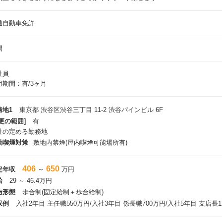
通自動車免許
問
社員
用期間：有/3ヶ月
務地1
東京都 渋谷区渋谷三丁目 11-2 渋谷パインビル 6F
更の範囲]
有
社の定める勤務地
動喫煙対策
敷地内禁煙(屋内喫煙可能場所有)
406
650
定年収
～
万円
給
29 ～ 46.4万円
与形態
歩合制(固定給制＋歩合給制)
収例
入社2年目 主任職550万円/入社3年目 係長職700万円/入社5年目 支店長12