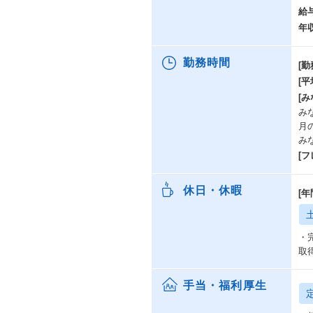
給
年
勤務時間
[勤
[
[み
み
月
み
[
休日・休暇
[年
・
取
手当・福利厚生