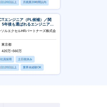
日120日以上
月残業20時間以内
賞与あり
ICTエンジニア（PL候補）／関
】5年後も選ばれるエンジニアへ
チーム運営・体制構築
ーソルエクセルHRパートナーズ株式会
東京都
420万~560万
正社員採用
土日祝休み
日120日以上
業界未経験OK
残業20時間以内