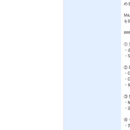
め
M
を
##
①
・
・
②
・
・
・
③
・
・
④
・