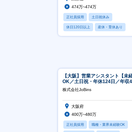
474万~474万
正社員採用
土日祝休み
休日120日以上
産休・育休あり
月残業20時間以内
【大阪】営業アシスタント【未
OK／土日祝・年休124日／年収4
万～／転勤なし】
株式会社JoBins
大阪府
400万~480万
正社員採用
職種・業界未経験OK