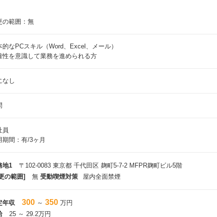
更の範囲：無
本的なPCスキル（Word、Excel、メール）
確性を意識して業務を進められる方
になし
問
社員
用期間：有/3ヶ月
務地1
〒102-0083 東京都 千代田区 麹町5-7-2 MFPR麹町ビル5階
更の範囲]
無
受動喫煙対策
屋内全面禁煙
300
350
定年収
～
万円
給
25 ～ 29.2万円