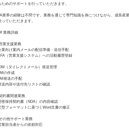
るためのサポートを行っていただきます。
&A業界の経験は不問です。業務を通じて専門知識を身につけながら、成長産業
担っていただきます。
## 業務詳細
 営業支援業務
企業向け案内メールの配信準備・送信手配
SFA（営業支援システム）への活動履歴登録
 DM（ダイレクトメール）発送管理
DMの作成
DM発送の手配
発送内容や送付先リストの確認
 契約書関連業務
秘密保持契約書（NDA）の内容確認
定型フォーマットに基づくWord文書の修正
 その他サポート業務
営業担当者からの依頼対応