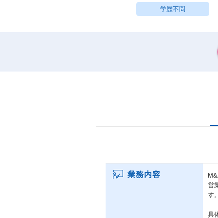
学歴不問
業務内容
M
営
す
具