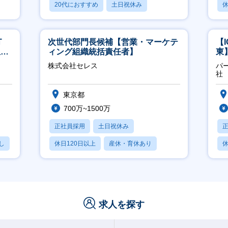
20代におすすめ
土日祝休み
休
休日120日以上
T
次世代部門長候補【営業・マーケテ
【
担当
ィング組織統括責任者】
東
／
株式会社セレス
パ
社
東京都
700万~1500万
正社員採用
土日祝休み
し
休日120日以上
産休・育休あり
休
賞与あり
月
求人を探す