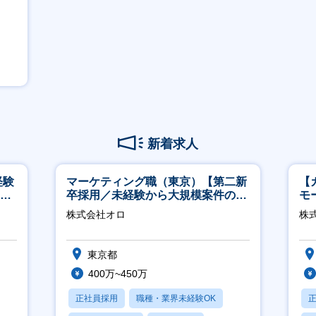
新着求人
経験
マーケティング職（東京）【第二新
【
00
卒採用／未経験から大規模案件のマ
モ
ーケティングが経験できる／研修充
万
株式会社オロ
株式
実】
東京都
400万~450万
正社員採用
職種・業界未経験OK