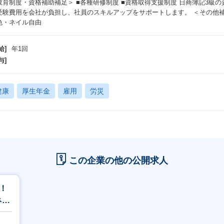
教育制度・資格補助補足＞ ■各種研修制度 ■資格取得支援制度 日商簿記3級
受験費用を会社が負担し、社員のスキルアップをサポートします。 ＜その他補足
色・ネイル自由
給]
年1回
与]
健康
厚生年金
雇用
労災
この企業の他の公開求人
！
ネイ