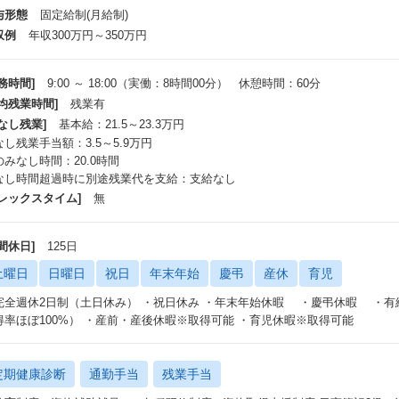
与形態
固定給制(月給制)
収例
年収300万円～350万円
務時間]
9:00 ～ 18:00（実働：8時間00分） 休憩時間：60分
平均残業時間]
残業有
なし残業]
基本給：21.5～23.3万円
なし残業手当額：3.5～5.9万円
のみなし時間：20.0時間
なし時間超過時に別途残業代を支給：支給なし
フレックスタイム]
無
間休日]
125日
土曜日
日曜日
祝日
年末年始
慶弔
産休
育児
完全週休2日制（土日休み） ・祝日休み ・年末年始休暇 ・慶弔休暇 ・有
得率ほぼ100%） ・産前・産後休暇※取得可能 ・育児休暇※取得可能
定期健康診断
通勤手当
残業手当