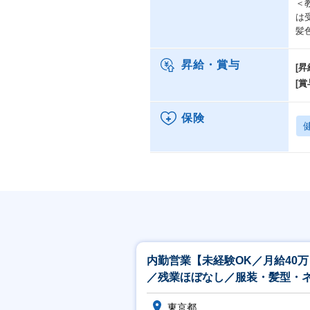
＜
は
髪
昇給・賞与
[昇
[賞
保険
内勤営業【未経験OK／月給40万
／残業ほぼなし／服装・髪型・
ル自由／土日祝休】
東京都