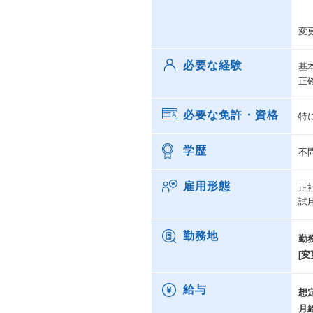
変
必要な経験
基
正
必要な免許・資格
特
学歴
不
雇用形態
正
試
勤務地
勤
[変
給与
想
月