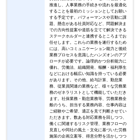
推進し、人事業務の手続きや流れを最適化
することを最初のミッションとしてお願い
する予定です。パフォーマンスや言動に課
題、懸念がある社員対応など、問題解決ま
での方向性提案や道筋を立てて解決できる
ステークホルダーと連携するところまでお
任せします。これらの業務を遂行するため
には、高いコミュニケーション能力と後続
業務プロセスを意識したハンズオンのアプ
ローチが必要です。論理的かつ分析能力に
優れ、労働法、組織開発、報酬・福利厚生
などにおける幅広い知識を持っている必要
があります。その他、給与計算、勤怠業
務、従業員関連の業務など、様々な労務業
務のゼネラリストとして機能していただき
ます。社保業務・勤怠業務等、労務業務全
般のうち、担当する業務内容、仕事内容は
ご経験やご希望、適正を見て判断させてい
ただきます。数ある対応業務を回しつつ、
働くに関連するリスク管理、業務フローの
見直しや同社の風土・文化に基づいた労務
施策の企画立案等、得意分野を活かしつつ