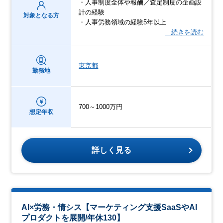
・人事制度全体や報酬／査定制度の企画設
計の経験
対象となる方
・人事労務領域の経験5年以上
…続きを読む
東京都
勤務地
700～1000万円
想定年収
詳しく見る
AI×労務・情シス【マーケティング支援SaaSやAI
プロダクトを展開/年休130】