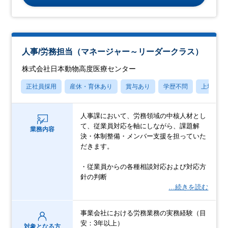
人事/労務担当（マネージャー～リーダークラス）
株式会社日本動物高度医療センター
正社員採用
産休・育休あり
賞与あり
学歴不問
上場企業
人事課において、労務領域の中核人材とし
て、従業員対応を軸にしながら、課題解
業務内容
決・体制整備・メンバー支援を担っていた
だきます。
・従業員からの各種相談対応および対応方
針の判断
…続きを読む
事業会社における労務業務の実務経験（目
安：3年以上）
対象となる方