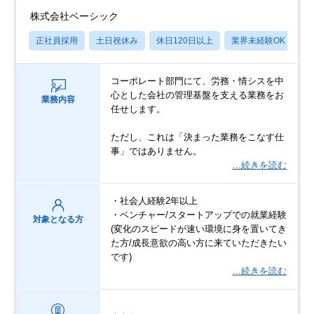
株式会社ベーシック
正社員採用
土日祝休み
休日120日以上
業界未経験OK
産
コーポレート部門にて、労務・情シスを中
心とした会社の管理基盤を支える業務をお
業務内容
任せします。
ただし、これは「決まった業務をこなす仕
事」ではありません。
…続きを読む
・社会人経験2年以上
・ベンチャー/スタートアップでの就業経験
対象となる方
(変化のスピードが速い環境に身を置いてき
た方/成長意欲の高い方に来ていただきたい
です)
…続きを読む