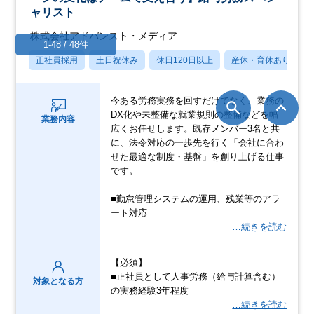
ャリスト
株式会社アドバンスト・メディア
1-48 / 48件
正社員採用
土日祝休み
休日120日以上
産休・育休あり
今ある労務実務を回すだけでなく、業務の
DX化や未整備な就業規則の整備などを幅
業務内容
広くお任せします。既存メンバー3名と共
に、法令対応の一歩先を行く「会社に合わ
せた最適な制度・基盤」を創り上げる仕事
です。
■勤怠管理システムの運用、残業等のアラ
ート対応
…続きを読む
【必須】
■正社員として人事労務（給与計算含む）
対象となる方
の実務経験3年程度
…続きを読む