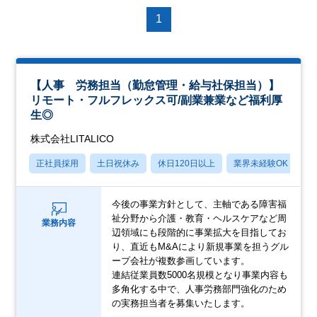
1
【人事 労務担当（勤怠管理・給与社保担当）】
リモート・フルフレックス可/副業兼業など福利厚
生◎
株式会社LITALICO
正社員採用
土日祝休み
休日120日以上
業界未経験OK
産
今後の事業方針として、主軸である障害福
祉分野から介護・教育・ヘルスケアなど周
業務内容
辺領域にも段階的に事業拡大を目指してお
り、直近もM&Aにより新規事業を担うグル
ープ会社が複数参画しています。
連結従業員数5000名規模となり事業内容も
多角化する中で、人事労務部門強化のため
の実務担当者を募集いたします。