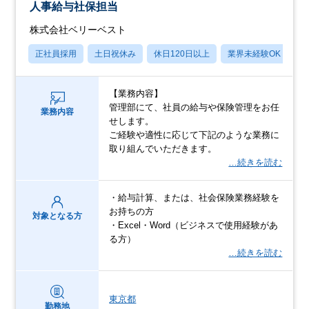
人事給与社保担当
株式会社ベリーベスト
正社員採用
土日祝休み
休日120日以上
業界未経験OK
月
【業務内容】
管理部にて、社員の給与や保険管理をお任
業務内容
せします。
ご経験や適性に応じて下記のような業務に
取り組んでいただきます。
…続きを読む
・給与計算、または、社会保険業務経験を
お持ちの方
対象となる方
・Excel・Word（ビジネスで使用経験があ
る方）
…続きを読む
東京都
勤務地