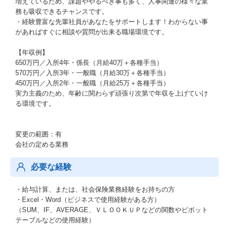
増えているため、課題ややるべき事も多く、人事関連の様々な業
務も吸収できるチャンスです。
・経験豊富な先輩社員があなたをサポートします！わからない事
があればすぐに相談や質問が出来る職場環境です。
【年収例】
650万円／入所4年・係長（月給40万＋各種手当）
570万円／入所3年・一般職（月給30万＋各種手当）
450万円／入所2年・一般職（月給25万＋各種手当）
実力主義のため、年齢に関わらず頑張り次第で年収を上げていけ
る環境です。
変更の範囲：有
会社の定める業務
必要な経験
・給与計算、または、社会保険業務経験をお持ちの方
・Excel・Word（ビジネスで使用経験がある方）
（SUM、IF、AVERAGE、ＶＬＯＯＫＵＰなどの関数やピボット
テーブルなどの使用経験）