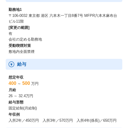
勤務地1
〒106-0032 東京都 港区 六本木一丁目8番7号 MFPR六本木麻布台
ビル11階
[変更の範囲]
有
会社の定める勤務地
受動喫煙対策
敷地内全面禁煙
給与
想定年収
400
500
～
万円
月給
26 ～ 32.4万円
給与形態
固定給制(月給制)
年収例
入所2年／450万円 入所3年／570万円 入所4年(係長)／650万円