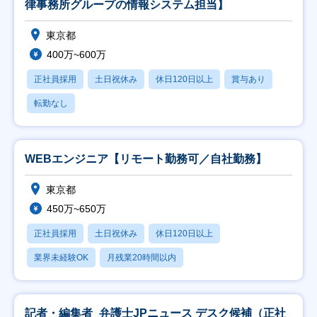
律事務所グループの情報システム担当】
東京都
400万~600万
正社員採用
土日祝休み
休日120日以上
賞与あり
転勤なし
WEBエンジニア【リモート勤務可／自社勤務】
東京都
450万~650万
正社員採用
土日祝休み
休日120日以上
業界未経験OK
月残業20時間以内
記者・編集者_弁護士JPニュース デスク候補（正社