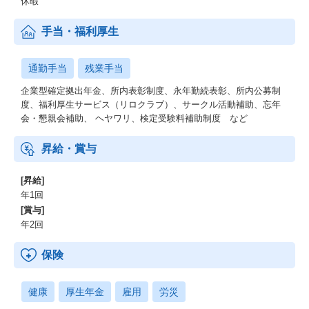
休暇
手当・福利厚生
通勤手当
残業手当
企業型確定拠出年金、所内表彰制度、永年勤続表彰、所内公募制
度、福利厚生サービス（リロクラブ）、サークル活動補助、忘年
会・懇親会補助、 ヘヤワリ、検定受験料補助制度 など
昇給・賞与
[昇給]
年1回
[賞与]
年2回
保険
健康
厚生年金
雇用
労災