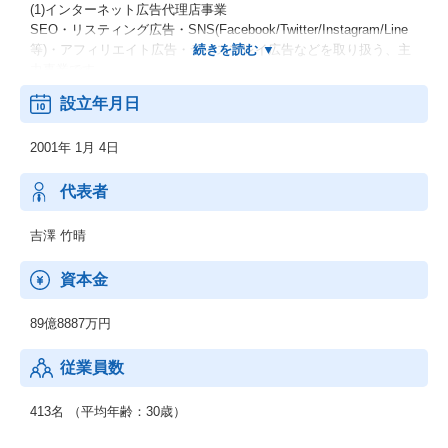
(1)インターネット広告代理店事業
SEO・リスティング広告・SNS(Facebook/Twitter/Instagram/Line
等)・アフィリエイト広告・ディスプレイ広告などを取り扱う、主
力事業です。
設立年月日
(2)アドテクノロジー事業
国内最大級の配信在庫を所有する独自ターゲティング型DSP(広告
2001年 1月 4日
配信システム)開発・販売を始め、動画広告ネットワークを扱って
います。
代表者
(3)情報メディア事業
在宅副業の新しいカタチを提案、関連会社のメディアを展開
吉澤 竹晴
(4)クリエイティブ事業
資本金
WebサイトやFacebookページの制作、ランディングページ制作、
バナー制作、アプリ開発など、お客様の企業ブランディングや売
89億8887万円
上拡大に貢献します。
従業員数
413名 （平均年齢：30歳）