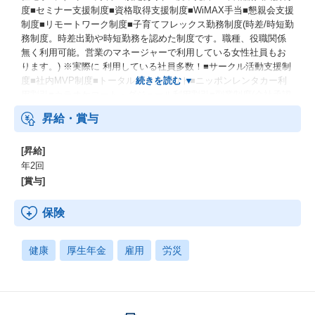
度■セミナー支援制度■資格取得支援制度■WiMAX手当■懇親会支援
制度■リモートワーク制度■子育てフレックス勤務制度(時差/時短勤
務制度。時差出勤や時短勤務を認めた制度です。職種、役職関係
無く利用可能。営業のマネージャーで利用している女性社員もお
ります。) ※実際に 利用している社員多数！■サークル活動支援制
度■社内MVP制度■トータルワークアウト■ニッポンレンタカー利
用割引■カラオケコート・ダジュール利用割引■副業制度(会社承認
制)
昇給・賞与
[昇給]
年2回
[賞与]
保険
健康
厚生年金
雇用
労災