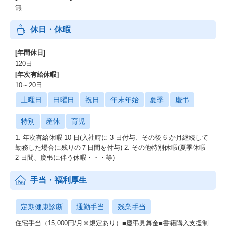
無
休日・休暇
[年間休日]
120日
[年次有給休暇]
10～20日
土曜日
日曜日
祝日
年末年始
夏季
慶弔
特別
産休
育児
1. 年次有給休暇 10 日(入社時に 3 日付与、その後 6 か月継続して
勤務した場合に残りの７日間を付与) 2. その他特別休暇(夏季休暇
2 日間、慶弔に伴う休暇・・・等)
手当・福利厚生
定期健康診断
通勤手当
残業手当
住宅手当（15,000円/月※規定あり）■慶弔見舞金■書籍購入支援制