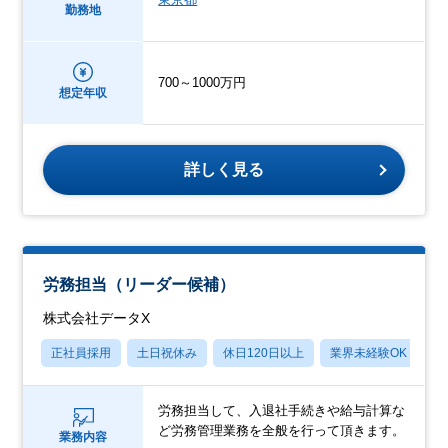
勤務地
700～1000万円
想定年収
詳しく見る
労務担当（リーダー候補）
株式会社データX
正社員採用
土日祝休み
休日120日以上
業界未経験OK
産
労務担当して、入退社手続きや給与計算な
ど労務管理業務を全般を行って頂きます。
業務内容