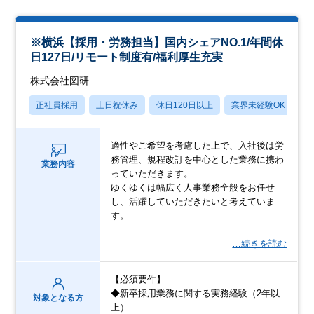
※横浜【採用・労務担当】国内シェアNO.1/年間休
日127日/リモート制度有/福利厚生充実
株式会社図研
正社員採用
土日祝休み
休日120日以上
業界未経験OK
産
適性やご希望を考慮した上で、入社後は労
務管理、規程改訂を中心とした業務に携わ
業務内容
っていただきます。
ゆくゆくは幅広く人事業務全般をお任せ
し、活躍していただきたいと考えていま
す。
…続きを読む
【必須要件】
◆新卒採用業務に関する実務経験（2年以
対象となる方
上）