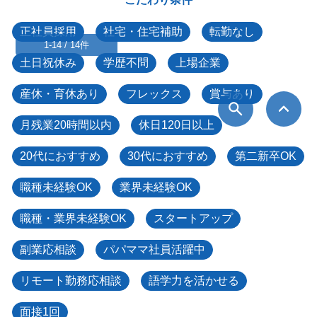
正社員採用
社宅・住宅補助
転勤なし
1-14 / 14件
土日祝休み
学歴不問
上場企業
産休・育休あり
フレックス
賞与あり
月残業20時間以内
休日120日以上
20代におすすめ
30代におすすめ
第二新卒OK
職種未経験OK
業界未経験OK
職種・業界未経験OK
スタートアップ
副業応相談
パパママ社員活躍中
リモート勤務応相談
語学力を活かせる
面接1回