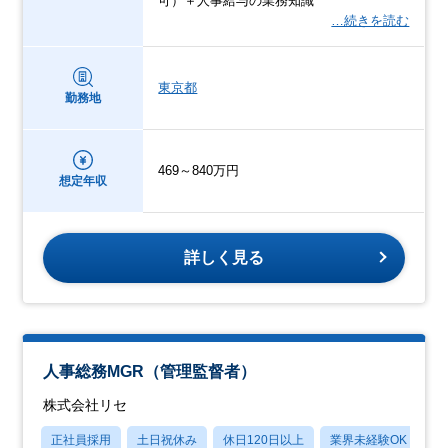
可）＋人事給与の業務知識
…続きを読む
東京都
勤務地
469～840万円
想定年収
詳しく見る
人事総務MGR（管理監督者）
株式会社リセ
正社員採用
土日祝休み
休日120日以上
業界未経験OK
月