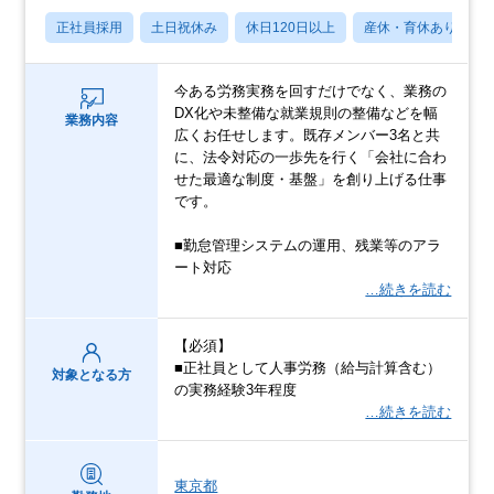
正社員採用
土日祝休み
休日120日以上
産休・育休あり
今ある労務実務を回すだけでなく、業務の
DX化や未整備な就業規則の整備などを幅
業務内容
広くお任せします。既存メンバー3名と共
に、法令対応の一歩先を行く「会社に合わ
せた最適な制度・基盤」を創り上げる仕事
です。
■勤怠管理システムの運用、残業等のアラ
ート対応
…続きを読む
【必須】
■正社員として人事労務（給与計算含む）
対象となる方
の実務経験3年程度
…続きを読む
東京都