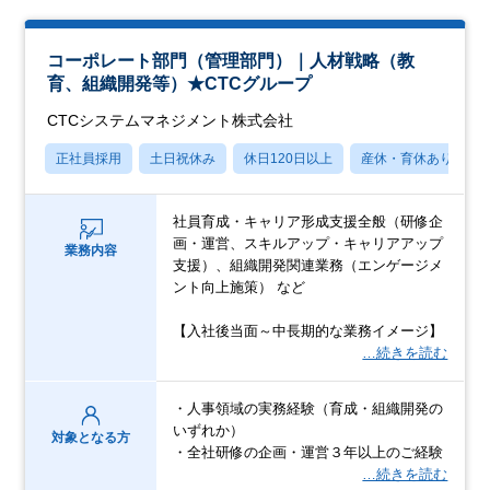
コーポレート部門（管理部門）｜人材戦略（教
育、組織開発等）★CTCグループ
CTCシステムマネジメント株式会社
正社員採用
土日祝休み
休日120日以上
産休・育休あり
社員育成・キャリア形成支援全般（研修企
画・運営、スキルアップ・キャリアアップ
業務内容
支援）、組織開発関連業務（エンゲージメ
ント向上施策） など
【入社後当面～中長期的な業務イメージ】
…続きを読む
・人事領域の実務経験（育成・組織開発の
いずれか）
対象となる方
・全社研修の企画・運営３年以上のご経験
…続きを読む