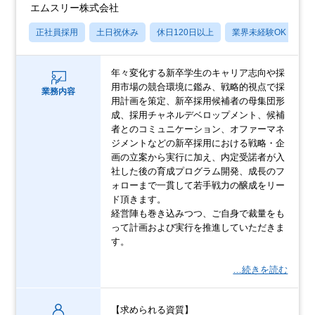
エムスリー株式会社
正社員採用
土日祝休み
休日120日以上
業界未経験OK
産
年々変化する新卒学生のキャリア志向や採
用市場の競合環境に鑑み、戦略的視点で採
業務内容
用計画を策定、新卒採用候補者の母集団形
成、採用チャネルデベロップメント、候補
者とのコミュニケーション、オファーマネ
ジメントなどの新卒採用における戦略・企
画の立案から実行に加え、内定受諾者が入
社した後の育成プログラム開発、成長のフ
ォローまで一貫して若手戦力の醸成をリー
ド頂きます。
経営陣も巻き込みつつ、ご自身で裁量をも
って計画および実行を推進していただきま
す。
…続きを読む
【求められる資質】