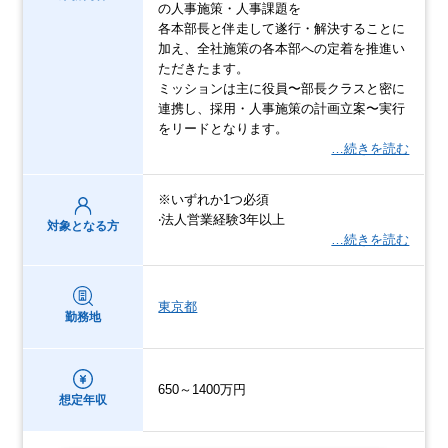
の人事施策・人事課題を
各本部長と伴走して遂行・解決することに
加え、全社施策の各本部への定着を推進い
ただきたます。
ミッションは主に役員〜部長クラスと密に
連携し、採用・人事施策の計画立案〜実行
をリードとなります。
…続きを読む
※いずれか1つ必須
‧法⼈営業経験3年以上
対象となる方
…続きを読む
東京都
勤務地
650～1400万円
想定年収