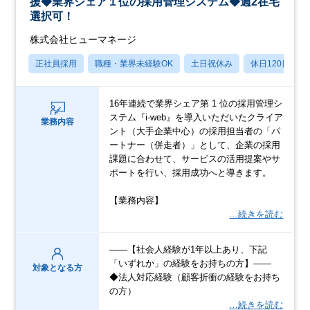
援◆業界シェア１位の採用管理システム◆週2在宅
選択可！
株式会社ヒューマネージ
正社員採用
職種・業界未経験OK
土日祝休み
休日120日以上
16年連続で業界シェア第 1 位の採用管理シ
ステム『i-web』を導入いただいたクライア
業務内容
ント（大手企業中心）の採用担当者の「パ
ートナー（併走者）」として、企業の採用
課題に合わせて、サービスの活用提案やサ
ポートを行い、採用成功へと導きます。
【業務内容】
…続きを読む
――【社会人経験が1年以上あり、下記
「いずれか」の経験をお持ちの方】――
対象となる方
◆法人対応経験（顧客折衝の経験をお持ち
の方）
…続きを読む