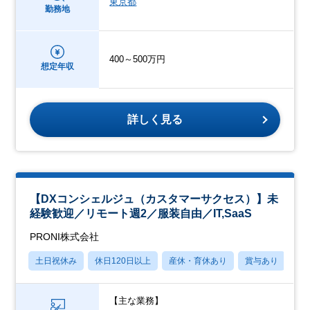
東京都
勤務地
400～500万円
想定年収
詳しく見る
【DXコンシェルジュ（カスタマーサクセス）】未
経験歓迎／リモート週2／服装自由／IT,SaaS
PRONI株式会社
土日祝休み
休日120日以上
産休・育休あり
賞与あり
学
【主な業務】