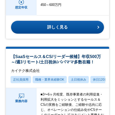
450～600万円
想定年収
詳しく見る
【SaaSセールス＆CS/リーダー候補】年収500万
～/週3リモート/土日祝休/パパママ多数在籍！
カイテク株式会社
正社員採用
職種・業界未経験OK
土日祝休み
休日120日以上
■3〜6ヶ月程度、既存事業者の利用促進・
利用拡大をミッションとするセールス＆
業務内容
CSの実務をご経験後、ご経験や志向に応
じ、オペレーションの仕組み化やCSチー
ムのリーダーとしてマネジメント業務をお