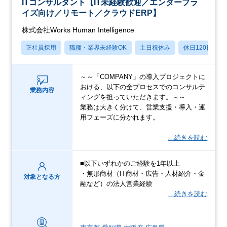
ITコンサルタント【IT未経験歓迎／エンタープラ
イズ向け／リモート／クラウドERP】
株式会社Works Human Intelligence
正社員採用
職種・業界未経験OK
土日祝休み
休日120日以上
～～「COMPANY」の導入プロジェクトに
おける、以下の全プロセスでのコンサルテ
業務内容
ィングを担っていただきます。～～
業務は大きく分けて、営業支援・導入・運
用フェーズに分かれます。
…続きを読む
■以下いずれかのご経験を1年以上
・無形商材（IT商材・広告・人材紹介・金
対象となる方
融など）の法人営業経験
…続きを読む