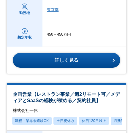
東京都
勤務地
450～450万円
想定年収
詳しく見る
企画営業【レストラン事業／週2リモート可／メデ
ィアとSaaSの経験が積める／契約社員】
株式会社一休
職種・業界未経験OK
土日祝休み
休日120日以上
月残業20