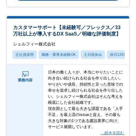
カスタマーサポート【未経験可／フレックス／33
万社以上が導入するDX SaaS／明確な評価制度】
シェルフィー株式会社
正社員採用
職種・業界未経験OK
土日祝休み
休日120日以上
日本の働く人々が、本当にやりたいことに
向き合い続けられる社会を作り出したい。
業務内容
やりがいや成長、持続性と言った意味での
幸せを追求し続けられる社会を作り出した
い。シェルフィー株式会社はそんな考えを
根底にした会社組織です。
現在国として最も大きな課題である「人手
不足」を最上流のissueと捉え、その最も
大きな対象の1つである建設業界に向け、
サービス展開しています。
…続きを読む