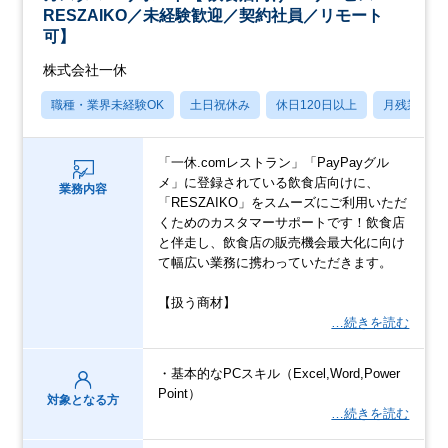
RESZAIKO／未経験歓迎／契約社員／リモート
可】
株式会社一休
職種・業界未経験OK
土日祝休み
休日120日以上
月残業20
「一休.comレストラン」「PayPayグル
メ」に登録されている飲食店向けに、
業務内容
「RESZAIKO」をスムーズにご利用いただ
くためのカスタマーサポートです！飲食店
と伴走し、飲食店の販売機会最大化に向け
て幅広い業務に携わっていただきます。
【扱う商材】
…続きを読む
・基本的なPCスキル（Excel,Word,Power
Point）
対象となる方
…続きを読む