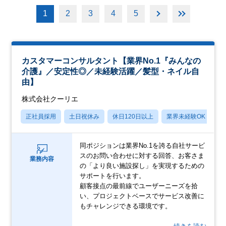
1
2
3
4
5
カスタマーコンサルタント【業界No.1『みんなの
介護』／安定性◎／未経験活躍／髪型・ネイル自
由】
株式会社クーリエ
正社員採用
土日祝休み
休日120日以上
業界未経験OK
産
同ポジションは業界No.1を誇る自社サービ
スのお問い合わせに対する回答、お客さま
業務内容
の「より良い施設探し」を実現するための
サポートを行います。
顧客接点の最前線でユーザーニーズを拾
い、プロジェクトベースでサービス改善に
もチャレンジできる環境です。