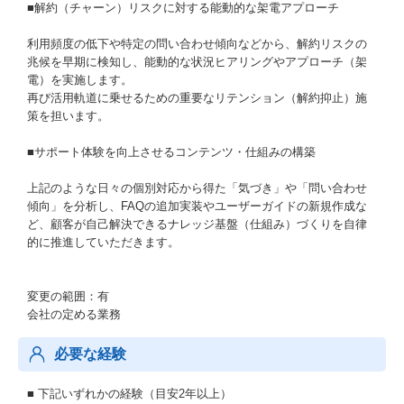
■解約（チャーン）リスクに対する能動的な架電アプローチ
利用頻度の低下や特定の問い合わせ傾向などから、解約リスクの
兆候を早期に検知し、能動的な状況ヒアリングやアプローチ（架
電）を実施します。
再び活用軌道に乗せるための重要なリテンション（解約抑止）施
策を担います。
■サポート体験を向上させるコンテンツ・仕組みの構築
上記のような日々の個別対応から得た「気づき」や「問い合わせ
傾向」を分析し、FAQの追加実装やユーザーガイドの新規作成な
ど、顧客が自己解決できるナレッジ基盤（仕組み）づくりを自律
的に推進していただきます。
変更の範囲：有
会社の定める業務
必要な経験
■ 下記いずれかの経験（目安2年以上）