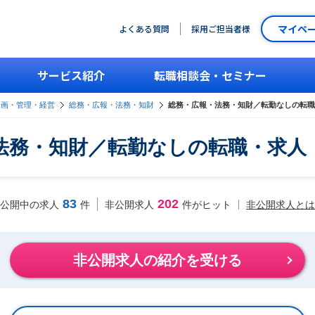
マイペ
よくある質問
採用ご担当者様
サービス紹介
転職相談会・セミナー
企画・管理・経営
総務・広報・法務・知財
総務・広報・法務・知財／転勤なしの転職
法務・知財／転勤なしの転職・求人
83
202
非公開求人とは
公開中の求人
件
非公開求人
件がヒット
非公開求人の紹介を受ける