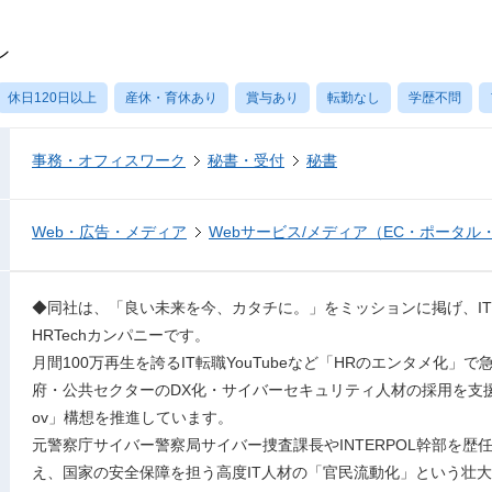
ン
休日120日以上
産休・育休あり
賞与あり
転勤なし
学歴不問
事務・オフィスワーク
秘書・受付
秘書
Web・広告・メディア
Webサービス/メディア（EC・ポータル
◆同社は、「良い未来を今、カタチに。」をミッションに掲げ、I
HRTechカンパニーです。
月間100万再生を誇るIT転職YouTubeなど「HRのエンタメ化」
府・公共セクターのDX化・サイバーセキュリティ人材の採用を支援する「KIKK
ov」構想を推進しています。
元警察庁サイバー警察局サイバー捜査課長やINTERPOL幹部を
え、国家の安全保障を担う高度IT人材の「官民流動化」という壮