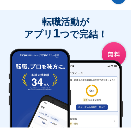
転職活動が
1
アプリ
つで完結！