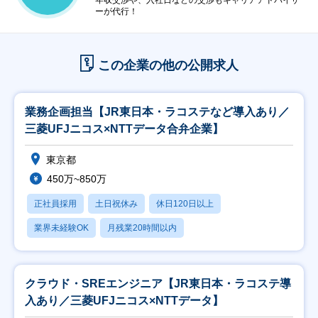
年収交渉や、入社日などの交渉もキャリアアドバイザ
ーが代行！
この企業の他の公開求人
業務企画担当【JR東日本・ラコステなど導入あり／
三菱UFJニコス×NTTデータ合弁企業】
東京都
450万~850万
正社員採用
土日祝休み
休日120日以上
業界未経験OK
月残業20時間以内
クラウド・SREエンジニア【JR東日本・ラコステ導
入あり／三菱UFJニコス×NTTデータ】