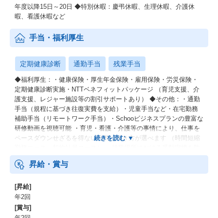
年度以降15日～20日 ◆特別休暇：慶弔休暇、生理休暇、介護休
暇、看護休暇など
手当・福利厚生
定期健康診断
通勤手当
残業手当
◆福利厚生：・健康保険・厚生年金保険・雇用保険・労災保険・
定期健康診断実施・NTTベネフィットパッケージ （育児支援、介
護支援、レジャー施設等の割引サポートあり） ◆その他：・通勤
手当（規程に基づき往復実費を支給）・児童手当など・在宅勤務
補助手当（リモートワーク手当）・Schooビジネスプランの豊富な
研修動画を視聴可能 ・育児・看護・介護等の事情により、仕事を
ペースダウンせざるを得ない社員は働き方が選べます （時間短縮
勤務コース・契約社員コース） ・就業場所における受動喫煙を防
止するための措置に関する事項：屋内禁煙（※ビル横に喫煙所あ
昇給・賞与
り）
[昇給]
年2回
[賞与]
年2回