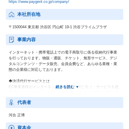
https://www.paygent.co.jp/company/
本社所在地
〒1500044 東京都 渋谷区 円山町 19-1 渋谷プライムプラザ
事業内容
インターネット・携帯電話上での電子商取引に係る収納代行事業
を行っております。物販・通販、チケット、無形サービス、デジ
タルコンテンツ・データ販売、会員会費など、あらゆる業種・業
態の企業様に対応しております。
◆決済代行サービスとは
EC事業者様がインターネット上でスムーズにモノ・サービスを提
供できるよう、クレジットカード決済やコンビニ決済等、ECサイ
トで利用される様々な決済手段を1つの契約・システム・精算にま
代表者
とめて提供するサービスです。
河合 正博
資本金