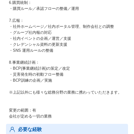
6.購買統制：
・購買ルール／承認フローの整備／運用
7.広報：
・社外ホームページ／社内ポータル管理、制作会社との調整
・グループ社内報の対応
・社内イベントの企画／運営／支援
・クレデンシャル資料の更新支援
・SNS 運用ルールの整備
8.事業継続計画：
・BCP(事業継続計画)の策定／改定
・災害発生時の初動フロー整備
・BCP訓練の企画／実施
※上記以外にも様々な総務分野の業務に携わっていただきます。
変更の範囲：有
会社が定める一切の業務
必要な経験