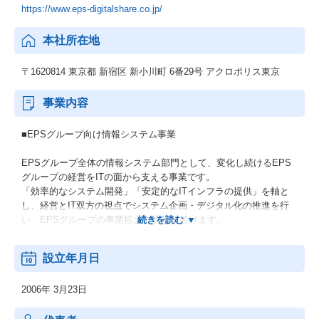
https://www.eps-digitalshare.co.jp/
本社所在地
〒1620814 東京都 新宿区 新小川町 6番29号 アクロポリス東京
事業内容
■EPSグループ向け情報システム事業
EPSグループ全体の情報システム部門として、変化し続けるEPS
グループの経営をITの面から支える事業です。
「効率的なシステム開発」「安定的なITインフラの提供」を軸と
し、経営とIT双方の視点でシステム企画・デジタル化の推進を行
い、EPSグループの事業拡大に貢献し続けます。
■シェアードサービス事業
設立年月日
EPSグループ全体のシェアードサービス部門として、変化し続け
2006年 3月23日
るEPSグループの経営を事務業務の面から支える事業です。
総務・経理・人事労務その他の管理・間接部門の業務を集約・統