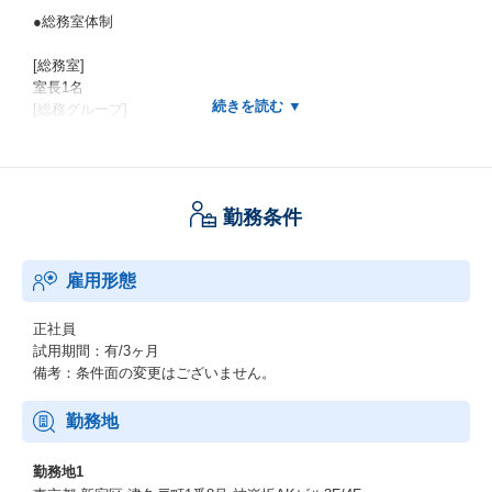
●総務室体制
[総務室]
室長1名
[総務グループ]
グループマネージャ1名、メンバー3名
[IT・ISMSグループ]
グループマネージャ1名、メンバー3名
勤務条件
●平均年齢、男女比 ※兼任者、出向者を除く
平均46歳
雇用形態
[20代]
0名
正社員
[30代]
試用期間：有/3ヶ月
2名
備考：条件面の変更はございません。
[40代]
1名
勤務地
[50代]
3名
勤務地1
[60代]