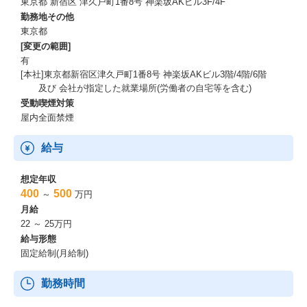
東京都 新宿区 津久戸町1番8号 神楽坂AKビル3F/4F
0名
勤務地その他
[男女]
東京都
女性1名、男性5名
[変更の範囲]
有
●部署の方針、課題
[本社]東京都新宿区津久戸町1番8号 神楽坂AKビル3階/4階/6階
及び 会社が指定した就業場所(労働者の自宅等を含む)
方針：ITサービスとシェアードサービスという性格の異なる2つの
受動喫煙対策
事業を営む会社の総務部門として、幅広い業務に対応しつつ、新
しい取り組みへの挑戦も行っています。
屋内全面禁煙
課題：年齢層が比較的高いことから、次世代人材の育成が急務と
給与
なっています。
想定年収
●社員の育成(入社後の教育の方針 等)
400
500
～
万円
月給
上長からのOJTを通じて、会社の事業や制度に関する理解を深め
22 ～ 25万円
るとともに、業務経験を積むことで、半年程度を目安に自立した
給与形態
業務遂行を目指して頂きます。
固定給制(月給制)
その後は、通常業務に加えてPJ参加などの場面でリーダ候補とし
ての経験を積んで頂く想定です。
勤務時間
●キャリアパス