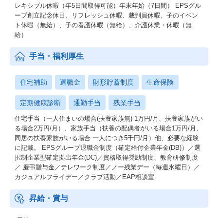
レキシブル休暇（年5日間取得可能）年末年始（7日間） EPSグル
て作業することが多いです。
ープ創立記念休日、リフレッシュ休暇、裁判員休暇、子のイベン
そのため、自分で計画を立てて業務遂行が求められる場面が多
ト休暇（無給）、子の看護休暇（無給）、介護休業・休暇（無
く、フレックスタイム制とあわせて、メリハリのあるワークライ
給）
フバランスが実現できます。
・オフィスはフリーアドレスなので、必要に応じて一緒に作業す
手当・福利厚生
る人の隣に座ったり、あえて離れた席で集中したりと、程よい距
離感の中で仕事ができる環境です。
住宅補助
退職金
財形貯蓄制度
生命保険
【仕事の進め方】
定期健康診断
通勤手当
残業手当
・至急案件や期限のある業務を除き、基本的に自分で計画を立て
て業務遂行するスタイルになります。
住宅手当（一人住まいの場合(扶養家族無) 1万円/月、扶養家族がい
このため、自分でミーティングを設定して、PJを前に進めるとい
る場合2万円/月）、家族手当（扶養の配偶者がいる場合1万円/月、
った積極性も必要です。
同居の扶養家族がいる場合 一人につき5千円/月）他、必要な経験
・週次のグループミーティングなどで業務の進捗確認を行ってい
に記載。 EPSグループ退職金制度（確定給付企業年金(DB)）／選
ます。
択制企業型確定拠出年金(DC)／資格取得奨励制度、教育研修制度
・口頭・メール・チャット・通話など多数のチャネルにて随時上
／ 慶弔贈与金／テレワーク制度／ノー残業デー（毎週水曜日）／
長に報連相できる環境が整っています。
カジュアルフライデー／クラブ活動／EAP相談室
昇給・賞与