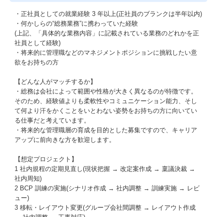
・正社員としての就業経験 3 年以上(正社員のブランクは半年以内)
・何かしらの“総務業務”に携わっていた経験
(上記、「具体的な業務内容」に記載されている業務のどれかを正
社員として経験)
・将来的に管理職などのマネジメントポジションに挑戦したい意
欲をお持ちの方
【どんな人がマッチするか】
・総務は会社によって範囲や性格が大きく異なるのが特徴です。
そのため、経験値よりも柔軟性やコミュニケーション能力、そし
て何より汗をかくことをいとわない姿勢をお持ちの方に向いてい
る仕事だと考えています。
・将来的な管理職層の育成を目的とした募集ですので、キャリア
アップに前向きな方を歓迎します。
【想定プロジェクト】
1 社内規程の定期見直し(現状把握 → 改定案作成 → 稟議決裁 →
社内周知)
2 BCP 訓練の実施(シナリオ作成 → 社内調整 → 訓練実施 → レビ
ュー)
3 移転・レイアウト変更(グループ会社間調整 → レイアウト作成