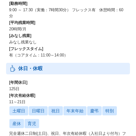
[勤務時間]
メンバー：まずは自立した業務遂行を目指して経験を積んで頂き
9:00 ～ 17:30（実働：7時間30分） フレックス有 休憩時間：60
ます。
分
法改正に応じて社内規程の見直しを行うなど、その時々に優先度
[平均残業時間]
の高いPJが発生しますので、さまざまな業務を経験して頂けると
20時間/月
思います。
[みなし残業]
また、シェアード部門での業務やグループ会社への出向など、自
みなし残業なし
社以外の環境における経験を得ることもできます。
[フレックスタイム]
有（コアタイム：11:00～14:00）
リーダー：上長の指揮命令下において、PJによっては、リーダー
としてチームをけん引して頂くことを想定しています。
休日・休暇
管理職 ：最終的には、ライン管理職としてマネジメントを行っ
て頂くことを想定しています。
[年間休日]
また、出向によりグループ会社の総務責任者を担って頂く可能性
125日
もあります。
[年次有給休暇]
11～21日
●組織の雰囲気(人柄、仕事の進め方、コミュニケーション、どん
な人がマッチするかなど)
土曜日
日曜日
祝日
年末年始
慶弔
特別
【雰囲気】
産休
育児
完全週休二日制(土日)、祝日、年次有給休暇（入社日より付与）フ
・業務範囲が広いため、全員で一緒にではなく、担当を割り振っ