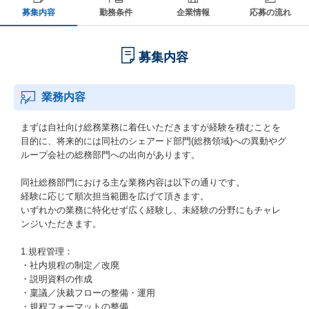
募集内容
勤務条件
企業情報
応募の流れ
募集内容
業務内容
まずは自社向け総務業務に着任いただきますが経験を積むことを
目的に、将来的には同社のシェアード部門(総務領域)への異動やグ
ループ会社の総務部門への出向があります。
同社総務部門における主な業務内容は以下の通りです。
経験に応じて順次担当範囲を広げて頂きます。
いずれかの業務に特化せず広く経験し、未経験の分野にもチャレ
ンジいただきます。
1.規程管理：
・社内規程の制定／改廃
・説明資料の作成
・稟議／決裁フローの整備・運用
・規程フォーマットの整備