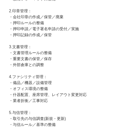
2.印章管理：
・会社印章の作成／保管／廃棄
・押印ルールの整備
・押印申請／電子署名申請の受付／実施
・押印記録の作成／保管
3.文書管理：
・文書管理ルールの整備
・重要文書の保管／保存
・外部倉庫との調整
4.ファシリティ管理：
・備品／機器／設備管理
・オフィス環境の整備
・什器配置、座席管理、レイアウト変更対応
・業者折衝／工事対応
5.与信管理：
・取引先の与信調査(新規・更新)
・与信ルール／基準の整備