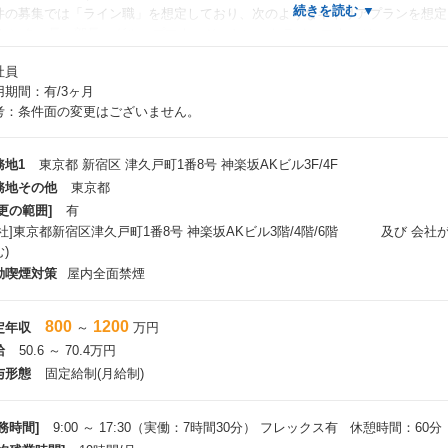
件の募集では「ライン職」を想定しており、次のようなキャリアプランを想定
 センター長、部長、グループマネージャといったラインマネージャ
 各社 IT 室の室長、室次長クラス
社員
用期間：有/3ヶ月
考：条件面の変更はございません。
務地1
東京都 新宿区 津久戸町1番8号 神楽坂AKビル3F/4F
務地その他
東京都
更の範囲]
有
本社]東京都新宿区津久戸町1番8号 神楽坂AKビル3階/4階/6階 及び 会
)
動喫煙対策
屋内全面禁煙
800
1200
定年収
～
万円
給
50.6 ～ 70.4万円
与形態
固定給制(月給制)
務時間]
9:00 ～ 17:30（実働：7時間30分） フレックス有 休憩時間：60分