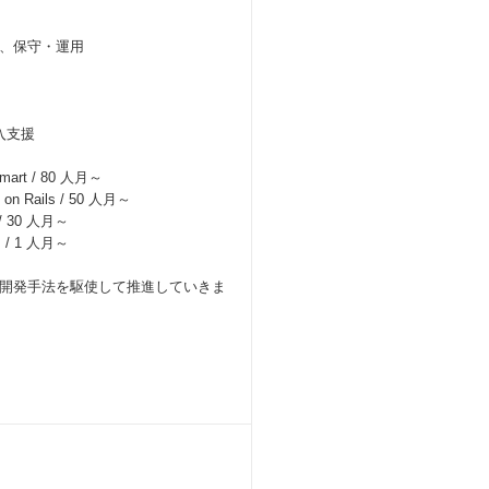
、保守・運用
入支援
t / 80 人月～
ails / 50 人月～
 30 人月～
/ 1 人月～
開発手法を駆使して推進していきま