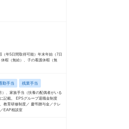
暇（年5日間取得可能）年末年始（7日
ト休暇（無給）、子の看護休暇（無
通勤手当
残業手当
/月）、家族手当（扶養の配偶者がいる
に記載。 EPSグループ退職金制度
度、教育研修制度／ 慶弔贈与金／テレ
／EAP相談室