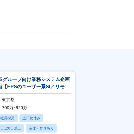
PSグループ向け業務システム企画
当【EPSのユーザー系SI／リモー
有／フレックス有】
東京都
700万~920万
正社員採用
土日祝休み
日120日以上
産休・育休あり