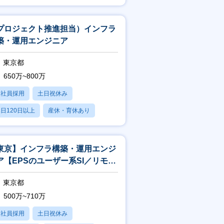
残業20時間以内
プロジェクト推進担当）インフラ
築・運用エンジニア
東京都
650万~800万
正社員採用
土日祝休み
日120日以上
産休・育休あり
残業20時間以内
東京】インフラ構築・運用エンジ
ア【EPSのユーザー系SI／リモー
／フレックス有】
東京都
500万~710万
正社員採用
土日祝休み