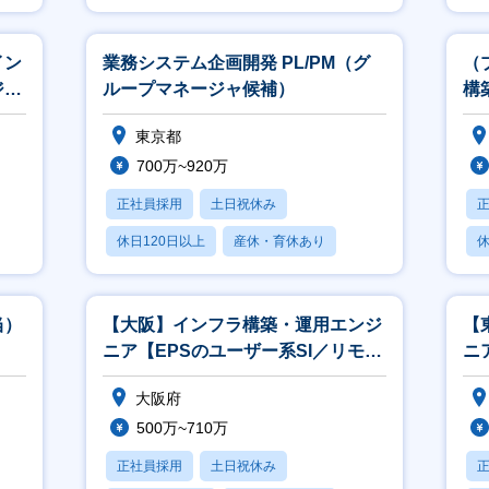
月残業20時間以内
月
イン
業務システム企画開発 PL/PM（グ
（
ジェ
ループマネージャ候補）
構
東京都
700万~920万
正社員採用
土日祝休み
休日120日以上
産休・育休あり
休
月残業20時間以内
月
当）
【大阪】インフラ構築・運用エンジ
【
ニア【EPSのユーザー系SI／リモー
ニ
ト／フレックス有】
ト
大阪府
500万~710万
正社員採用
土日祝休み