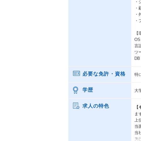
・
・
・
・
【
OS 
言語
ツール
DB 
必要な免許・資格
特
学歴
大
求人の特色
【
ま
上
当
当
ス