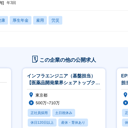
与]
年3回
健康
厚生年金
雇用
労災
この企業の他の公開求人
インフラエンジニア（基盤担当）
E
【医薬品開発業界シェアトップクラ
担
スのEPSグループのユーザー系SI】
ト
東京都
500万~710万
正社員採用
土日祝休み
休日120日以上
産休・育休あり
休