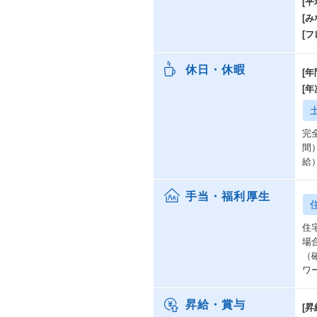
[
[み
[
休日・休暇
[年
[
完
間
給
手当・福利厚生
住
場
（
ワ
昇給・賞与
[昇