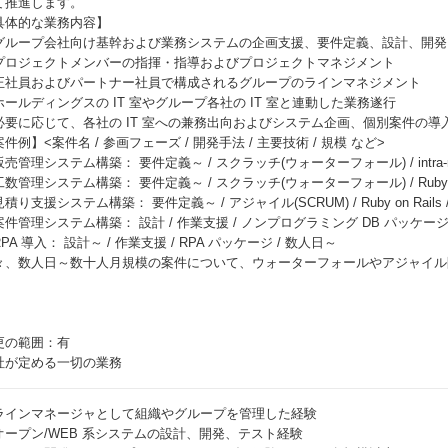
て推進します。
具体的な業務内容】
グループ会社向け基幹および業務システムの企画支援、要件定義、設計、開発
プロジェクトメンバーの指揮・指導およびプロジェクトマネジメント
正社員およびパートナー社員で構成されるグループのラインマネジメント
ホールディングスの IT 室やグループ各社の IT 室と連動した業務遂行
必要に応じて、各社の IT 室への兼務出向およびシステム企画、個別案件の導
件例】<案件名 / 参画フェーズ / 開発手法 / 主要技術 / 規模 など>
売管理システム構築： 要件定義～ / スクラッチ(ウォーターフォール) / intra-mar
数管理システム構築： 要件定義～ / スクラッチ(ウォーターフォール) / Ruby on R
積り支援システム構築： 要件定義～ / アジャイル(SCRUM) / Ruby on Rails /
件管理システム構築： 設計 / 作業支援 / ノンプログラミング DB パッケージ 
PA 導入： 設計～ / 作業支援 / RPA パッケージ / 数人日～
々、数人日～数十人月規模の案件について、ウォーターフォールやアジャイル
。
更の範囲：有
社が定める一切の業務
ラインマネージャとして組織やグループを管理した経験
オープン/WEB 系システムの設計、開発、テスト経験