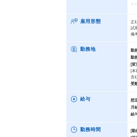
本
①
②
雇用形態
正
試
備
勤務地
勤
勤
[変
[
含む
受
給与
想
月
給
勤務時間
[勤