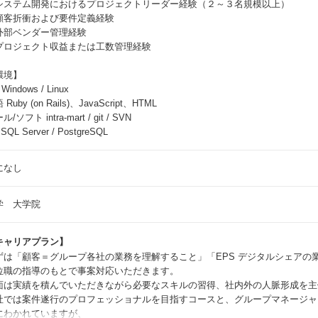
システム開発におけるプロジェクトリーダー経験（２～３名規模以上）
顧客折衝および要件定義経験
外部ベンダー管理経験
プロジェクト収益または工数管理経験
環境】
Windows / Linux
 Ruby (on Rails)、JavaScript、HTML
/ソフト intra-mart / git / SVN
SQL Server / PostgreSQL
になし
学 大学院
キャリアプラン】
ずは「顧客＝グループ各社の業務を理解すること」「EPS デジタルシェアの
位職の指導のもとで事案対応いただきます。
面は実績を積んでいただきながら必要なスキルの習得、社内外の人脈形成を主
社では案件遂行のプロフェッショナルを目指すコースと、グループマネージャ
にわかれていますが、