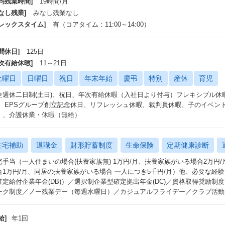
平均残業時間]
19時間/月
なし残業]
みなし残業なし
フレックスタイム]
有（コアタイム：11:00～14:00）
間休日]
125日
年次有給休暇]
11～21日
土曜日
日曜日
祝日
年末年始
慶弔
特別
産休
育児
全週休二日制(土日)、祝日、年次有給休暇（入社日より付与）フレキシブル休
） EPSグループ創立記念休日、リフレッシュ休暇、裁判員休暇、子のイベン
）、介護休業・休暇（無給）
住宅補助
退職金
財形貯蓄制度
生命保険
定期健康診断
宅手当（一人住まいの場合(扶養家族無) 1万円/月、扶養家族がいる場合2万円
合1万円/月、同居の扶養家族がいる場合 一人につき5千円/月）他、必要な経験
確定給付企業年金(DB)）／選択制企業型確定拠出年金(DC)／資格取得奨励制
ーク制度／ノー残業デー（毎週水曜日）／カジュアルフライデー／クラブ活動
給]
年1回