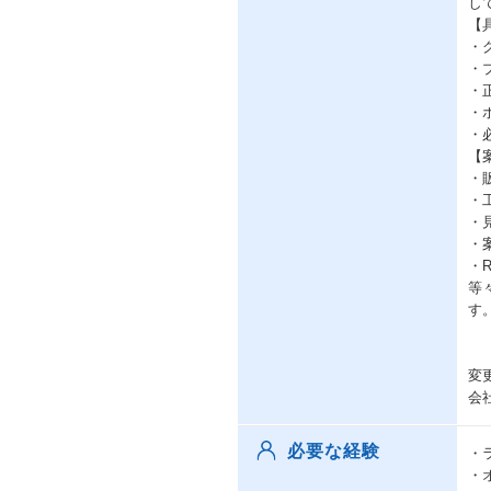
し
【
・
・
・
・
・
【案
・販
・工
・見
・案
・R
等
す
変
会
必要な経験
・
・